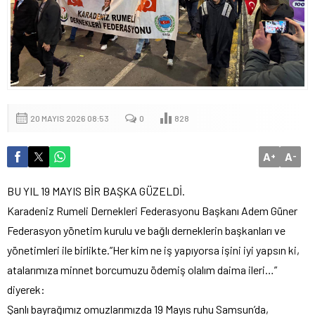
20 MAYIS 2026 08:53
0
828
A
A
+
-
BU YIL 19 MAYIS BİR BAŞKA GÜZELDİ.
Karadeniz Rumeli Dernekleri Federasyonu Başkanı Adem Güner
Federasyon yönetim kurulu ve bağlı derneklerin başkanları ve
yönetimleri ile birlikte.”Her kim ne iş yapıyorsa işini iyi yapsın ki,
atalarımıza minnet borcumuzu ödemiş olalım daima ileri…”
diyerek:
Şanlı bayrağımız omuzlarımızda 19 Mayıs ruhu Samsun’da,