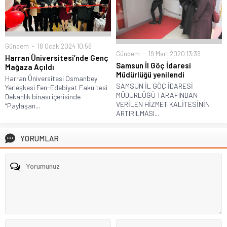
Gündem
18 Ocak 2024 10:56
Gündem
19 Mart 2020 13:39
Harran Üniversitesi’nde Genç
Samsun İl Göç İdaresi
Mağaza Açıldı
Müdürlüğü yenilendi
Harran Üniversitesi Osmanbey
SAMSUN İL GÖÇ İDARESİ
Yerleşkesi Fen-Edebiyat Fakültesi
MÜDÜRLÜĞÜ TARAFINDAN
Dekanlık binası içerisinde
VERİLEN HİZMET KALİTESİNİN
“Paylaşan...
ARTIRILMASI...
YORUMLAR