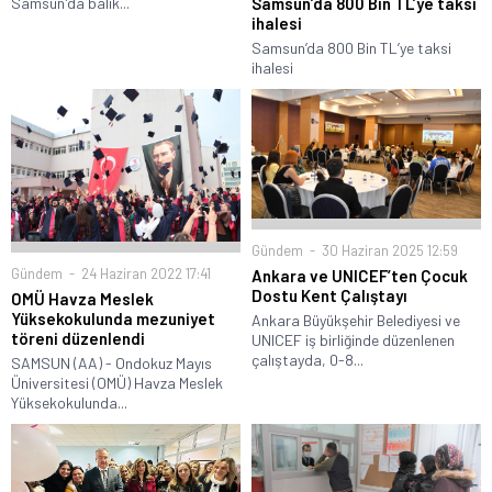
Samsun’da 800 Bin TL’ye taksi
Samsun'da balık...
ihalesi
Samsun’da 800 Bin TL’ye taksi
ihalesi
Gündem
30 Haziran 2025 12:59
Gündem
24 Haziran 2022 17:41
Ankara ve UNICEF’ten Çocuk
Dostu Kent Çalıştayı
OMÜ Havza Meslek
Yüksekokulunda mezuniyet
Ankara Büyükşehir Belediyesi ve
töreni düzenlendi
UNICEF iş birliğinde düzenlenen
çalıştayda, 0-8...
SAMSUN (AA) - Ondokuz Mayıs
Üniversitesi (OMÜ) Havza Meslek
Yüksekokulunda...