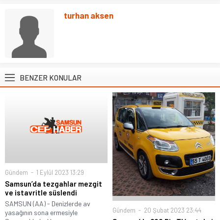
turhan aksen
BENZER KONULAR
Gündem
1 Eylül 2023 13:29
Samsun’da tezgahlar mezgit
ve istavritle süslendi
SAMSUN (AA) - Denizlerde av
Gündem
20 Şubat 2023 23:44
yasağının sona ermesiyle