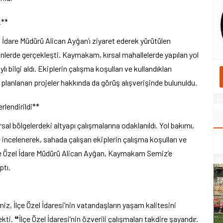
.**
İdare Müdürü Alican Ayğan’ı ziyaret ederek yürütülen
günlerde gerçekleşti. Kaymakam, kırsal mahallelerde yapılan yol
ı bilgi aldı. Ekiplerin çalışma koşulları ve kullandıkları
ve planlanan projeler hakkında da görüş alışverişinde bulunuldu.
rlendirildi**
sal bölgelerdeki altyapı çalışmalarına odaklanıldı. Yol bakımı,
 incelenerek, sahada çalışan ekiplerin çalışma koşulları ve
İlçe Özel İdare Müdürü Alican Ayğan, Kaymakam Semiz’e
ptı.
, İlçe Özel İdaresi’nin vatandaşların yaşam kalitesini
i. ❝İlçe Özel İdaresi’nin özverili çalışmaları takdire şayandır.