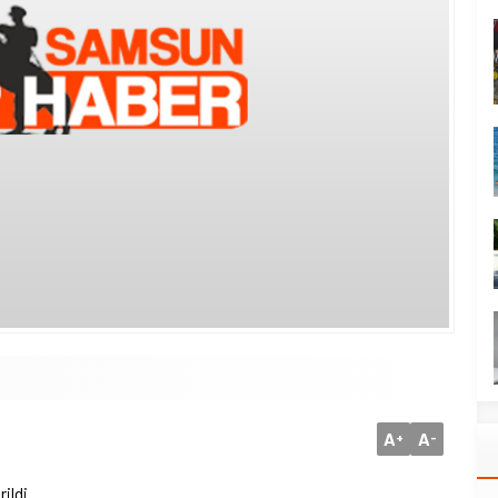
A
A
+
-
ildi