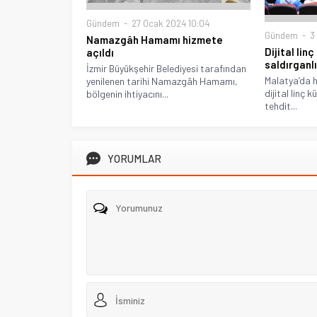
Gündem
27 Ocak 2024 10:04
Gündem
3 
Namazgâh Hamamı hizmete
Dijital lin
açıldı
saldırganlı
İzmir Büyükşehir Belediyesi tarafından
Malatya’da h
yenilenen tarihi Namazgâh Hamamı,
dijital linç
bölgenin ihtiyacını...
tehdit...
YORUMLAR