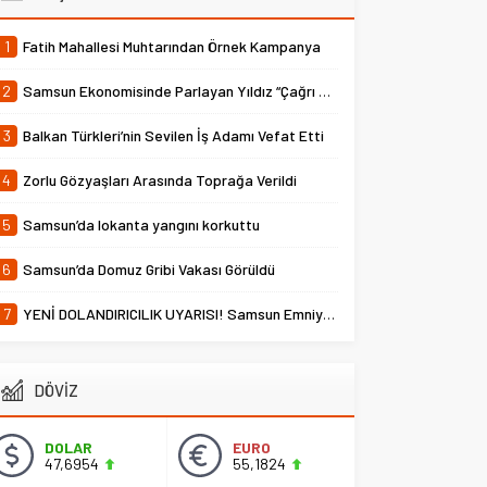
1
Fatih Mahallesi Muhtarından Örnek Kampanya
2
Samsun Ekonomisinde Parlayan Yıldız “Çağrı Temper”
3
Balkan Türkleri’nin Sevilen İş Adamı Vefat Etti
4
Zorlu Gözyaşları Arasında Toprağa Verildi
5
Samsun’da lokanta yangını korkuttu
6
Samsun’da Domuz Gribi Vakası Görüldü
7
YENİ DOLANDIRICILIK UYARISI! Samsun Emniyet Müdürlüğü Uyardı
DÖVİZ
DOLAR
EURO
47,6954
55,1824