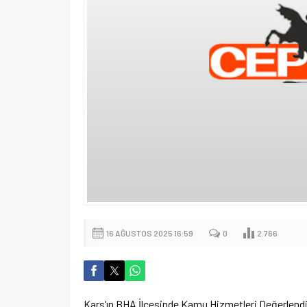
16 AĞUSTOS 2025 16:59
0
2.766
Kars’ın BHA İlçesinde Kamu Hizmetleri Değerlendir