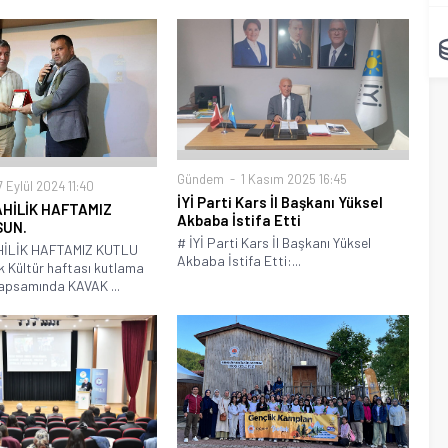
Gündem
1 Kasım 2025 16:45
 Eylül 2024 11:40
İYİ Parti Kars İl Başkanı Yüksel
AHİLİK HAFTAMIZ
Akbaba İstifa Etti
SUN.
# İYİ Parti Kars İl Başkanı Yüksel
HİLİK HAFTAMIZ KUTLU
Akbaba İstifa Etti:...
k Kültür haftası kutlama
 kapsamında KAVAK ...