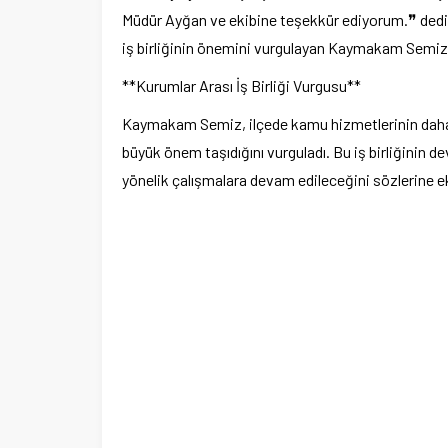
Müdür Ayğan ve ekibine teşekkür ediyorum.❞ dedi.
Ege Üniversitesi Spor Kulübüne 
iş birliğinin önemini vurgulayan Kaymakam Semiz, bu
merkez tahsis edildi
**Kurumlar Arası İş Birliği Vurgusu**
Kaymakam Semiz, ilçede kamu hizmetlerinin daha et
büyük önem taşıdığını vurguladı. Bu iş birliğinin 
yönelik çalışmalara devam edileceğini sözlerine ek