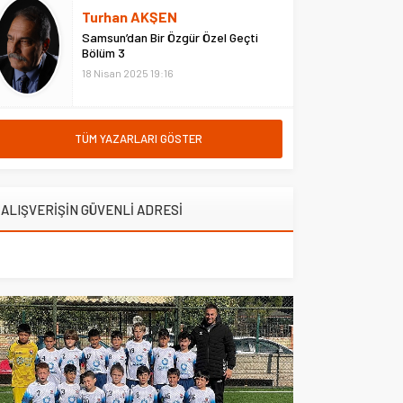
hastanede ziyaret etti. Erzurum
Turhan AKŞEN
Adliyesi’nde çıkan yangına
Samsun’dan Bir Özgür Özel Geçti
müdahale eden Çarşı ve
Bölüm 3
Mahalle...
18 Nisan 2025 19:16
TÜM YAZARLARI GÖSTER
ALIŞVERİŞİN GÜVENLİ ADRESİ