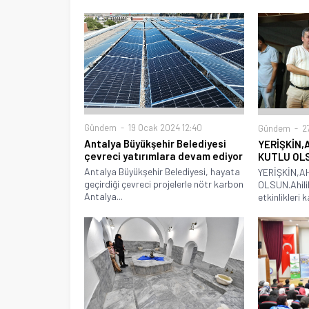
Gündem
19 Ocak 2024 12:40
Gündem
27
Antalya Büyükşehir Belediyesi
YERİŞKİN,
çevreci yatırımlara devam ediyor
KUTLU OL
Antalya Büyükşehir Belediyesi, hayata
YERİŞKİN,A
geçirdiği çevreci projelerle nötr karbon
OLSUN.Ahili
Antalya...
etkinlikleri