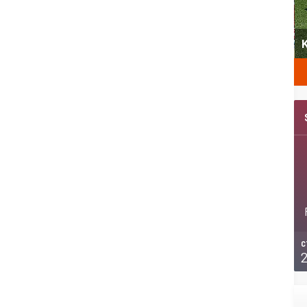
yeni
Şubat’ta spor ve heyecan var
K
C