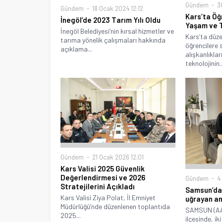
Gündem
30
Gündem
18 Ocak 2024 12:12
Kars’ta Öğr
İnegöl’de 2023 Tarım Yılı Oldu
Yaşam ve T
İnegöl Belediyesi’nin kırsal hizmetler ve
Kars’ta düze
tarıma yönelik çalışmaları hakkında
öğrencilere 
açıklama...
alışkanlıkları
teknolojinin..
Gündem
21 Ocak 2026 12:01
Kars Valisi 2025 Güvenlik
Değerlendirmesi ve 2026
Gündem
4 
Stratejilerini Açıkladı
Samsun’da 
Kars Valisi Ziya Polat, İl Emniyet
uğrayan ann
Müdürlüğü’nde düzenlenen toplantıda
SAMSUN (AA
2025...
ilçesinde, ik