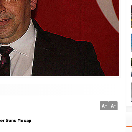
A
A
+
-
er Günü Mesajı