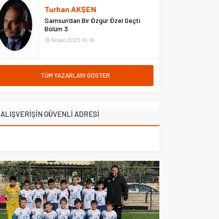
hastanede ziyaret etti. Erzurum
Turhan AKŞEN
Adliyesi’nde çıkan yangına
Samsun’dan Bir Özgür Özel Geçti
müdahale eden Çarşı ve
Bölüm 3
Mahalle...
18 Nisan 2025 19:16
TÜM YAZARLARI GÖSTER
ALIŞVERİŞİN GÜVENLİ ADRESİ