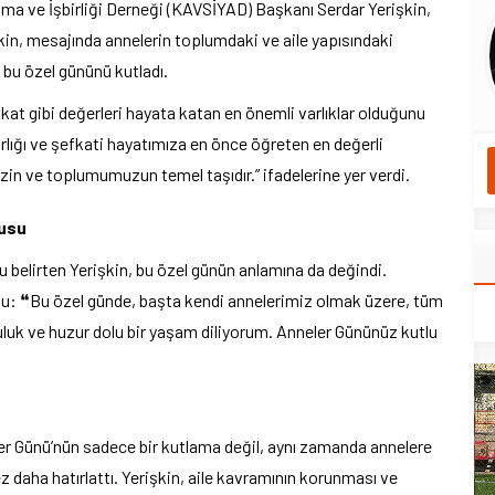
a ve İşbirliği Derneği (KAVSİYAD) Başkanı Serdar Yerişkin,
şkin, mesajında annelerin toplumdaki ve aile yapısındaki
bu özel gününü kutladı.
fkat gibi değerleri hayata katan en önemli varlıklar olduğunu
ârlığı ve şefkati hayatımıza en önce öğreten en değerli
mizin ve toplumumuzun temel taşıdır.” ifadelerine yer verdi.
gusu
 belirten Yerişkin, bu özel günün anlamına da değindi.
ndu: ❝Bu özel günde, başta kendi annelerimiz olmak üzere, tüm
luluk ve huzur dolu bir yaşam diliyorum. Anneler Gününüz kutlu
er Günü’nün sadece bir kutlama değil, aynı zamanda annelere
z daha hatırlattı. Yerişkin, aile kavramının korunması ve