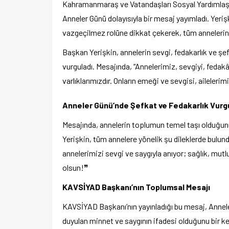
Kahramanmaraş ve Vatandaşları Sosyal Yardımlaşm
Anneler Günü dolayısıyla bir mesaj yayımladı. Yeri
vazgeçilmez rolüne dikkat çekerek, tüm annelerin 
Başkan Yerişkin, annelerin sevgi, fedakarlık ve şe
vurguladı. Mesajında, “Annelerimiz, sevgiyi, fedak
varlıklarımızdır. Onların emeği ve sevgisi, aileleri
Anneler Günü’nde Şefkat ve Fedakarlık Vur
Mesajında, annelerin toplumun temel taşı olduğunu
Yerişkin, tüm annelere yönelik şu dileklerde bulu
annelerimizi sevgi ve saygıyla anıyor; sağlık, mut
olsun!❞
KAVSİYAD Başkanı’nın Toplumsal Mesajı
KAVSİYAD Başkanı’nın yayınladığı bu mesaj, Annel
duyulan minnet ve saygının ifadesi olduğunu bir ke