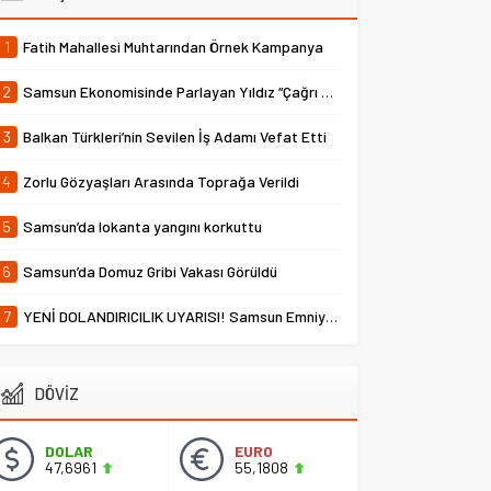
1
Fatih Mahallesi Muhtarından Örnek Kampanya
2
Samsun Ekonomisinde Parlayan Yıldız “Çağrı Temper”
3
Balkan Türkleri’nin Sevilen İş Adamı Vefat Etti
4
Zorlu Gözyaşları Arasında Toprağa Verildi
5
Samsun’da lokanta yangını korkuttu
6
Samsun’da Domuz Gribi Vakası Görüldü
7
YENİ DOLANDIRICILIK UYARISI! Samsun Emniyet Müdürlüğü Uyardı
DÖVİZ
DOLAR
EURO
47,6961
55,1808