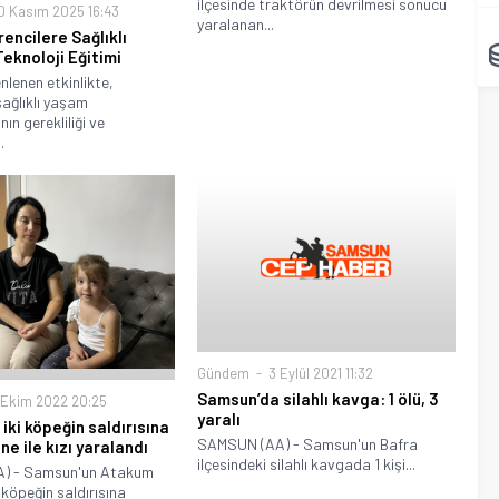
ilçesinde traktörün devrilmesi sonucu
 Kasım 2025 16:43
yaralanan...
encilere Sağlıklı
eknoloji Eğitimi
nlenen etkinlikte,
sağlıklı yaşam
nın gerekliliği ve
.
Gündem
3 Eylül 2021 11:32
Samsun’da silahlı kavga: 1 ölü, 3
Ekim 2022 20:25
yaralı
iki köpeğin saldırısına
SAMSUN (AA) - Samsun'un Bafra
e ile kızı yaralandı
ilçesindeki silahlı kavgada 1 kişi...
) - Samsun'un Atakum
i köpeğin saldırısına