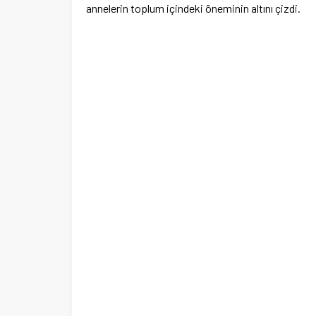
annelerin toplum içindeki öneminin altını çizdi.
Ege Üniversitesi Spor Kulübüne 
merkez tahsis edildi