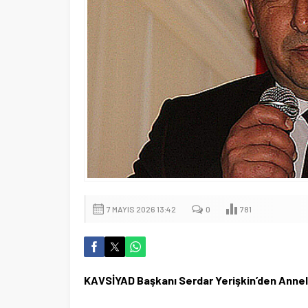
7 MAYIS 2026 13:42
0
781
KAVSİYAD Başkanı Serdar Yerişkin’den Annel