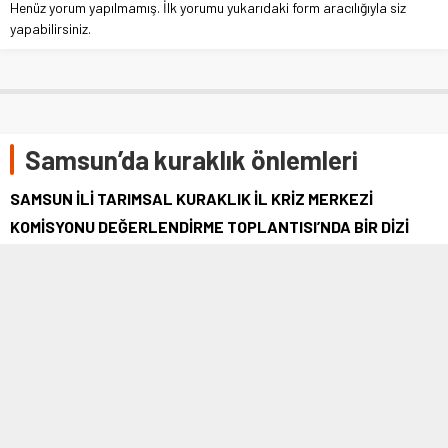
Henüz yorum yapılmamış. İlk yorumu yukarıdaki form aracılığıyla siz
yapabilirsiniz.
Samsun’da kuraklık önlemleri
SAMSUN İLİ TARIMSAL KURAKLIK İL KRİZ MERKEZİ
KOMİSYONU DEĞERLENDİRME TOPLANTISI’NDA BİR DİZİ
ÖNLEMLER ALINDI.
17 AĞUSTOS 2021 04:01
0
633
A
A
+
-
Samsun İli Tarımsal Kuraklık İl Kriz Merkezi Komisyonu
Değerlendirme Toplantısı’nda bir dizi önlemler alındı.