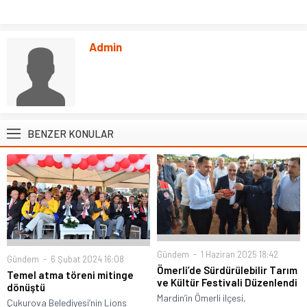
Admin
BENZER KONULAR
Gündem
1 Haziran 2025 18:42
Gündem
6 Şubat 2024 16:08
Ömerli’de Sürdürülebilir Tarım
Temel atma töreni mitinge
ve Kültür Festivali Düzenlendi
dönüştü
Mardin’in Ömerli ilçesi,
Çukurova Belediyesi’nin Lions