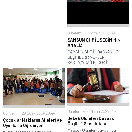
Gündem
1 Ekim 2023 15:47
SAMSUN CHP İL SEÇİMİNİN
ANALİZİ
SAMSUN CHP İL BAŞKANLIĞI
SEÇİMLERİ ! NERDEN
BAŞLAYACAĞIMI ÇOK İYİ...
Gündem
21 Nisan 2025 13:21
Gündem
26 Ocak 2024 20:44
Bebek Ölümleri Davası:
Çocuklar Haklarını Aileleri ve
Örgütlü Suç İddiası
Oyunlarla Öğreniyor
**Bebek Ölümleri Davasında
Muğla Büyükşehir Belediyesi