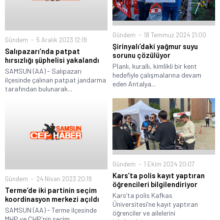
Gündem
18 Temmuz 2024 21:00
Gündem
5 Aralık 2023 12:19
Şirinyalı’daki yağmur suyu
Salıpazarı’nda patpat
sorunu çözülüyor
hırsızlığı şüphelisi yakalandı
Planlı, kurallı, kimlikli bir kent
SAMSUN (AA) - Salıpazarı
hedefiyle çalışmalarına devam
ilçesinde çalınan patpat jandarma
eden Antalya...
tarafından bulunarak...
Gündem
1 Ekim 2024 20:07
Kars’ta polis kayıt yaptıran
Gündem
24 Nisan 2023 20:19
öğrencileri bilgilendiriyor
Terme’de iki partinin seçim
Kars’ta polis Kafkas
koordinasyon merkezi açıldı
Üniversitesi’ne kayıt yaptıran
SAMSUN (AA) - Terme ilçesinde
öğrenciler ve ailelerini
MHP ve CHP'nin seçim