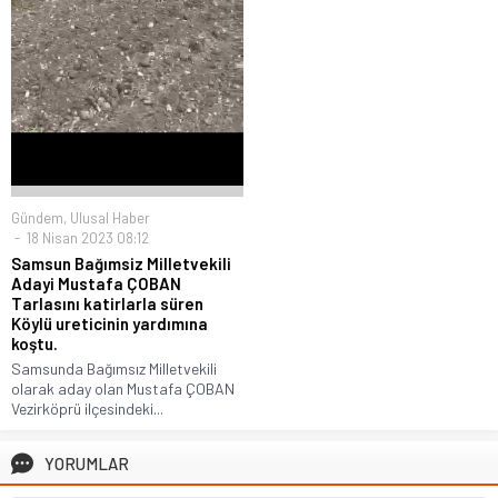
Gündem
,
Ulusal Haber
18 Nisan 2023 08:12
Samsun Bağımsiz Milletvekili
Adayi Mustafa ÇOBAN
Tarlasını katirlarla süren
Köylü ureticinin yardımına
koştu.
Samsunda Bağımsız Milletvekili
olarak aday olan Mustafa ÇOBAN
Vezirköprü ilçesindeki...
YORUMLAR