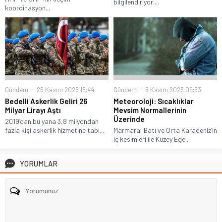
bilgilendiriyor....
koordinasyon...
Gündem
26 Kasım 2025 15:44
Gündem
6 Kasım 2025 09:53
Bedelli Askerlik Geliri 26
Meteoroloji: Sıcaklıklar
Milyar Lirayı Aştı
Mevsim Normallerinin
Üzerinde
2019’dan bu yana 3,8 milyondan
fazla kişi askerlik hizmetine tabi...
Marmara, Batı ve Orta Karadeniz’in
iç kesimleri ile Kuzey Ege...
YORUMLAR