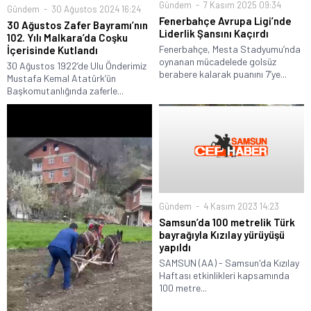
Gündem
7 Kasım 2025 09:34
Gündem
30 Ağustos 2024 16:24
Fenerbahçe Avrupa Ligi’nde
30 Ağustos Zafer Bayramı’nın
Liderlik Şansını Kaçırdı
102. Yılı Malkara’da Coşku
Fenerbahçe, Mesta Stadyumu’nda
İçerisinde Kutlandı
oynanan mücadelede golsüz
30 Ağustos 1922’de Ulu Önderimiz
berabere kalarak puanını 7’ye...
Mustafa Kemal Atatürk’ün
Başkomutanlığında zaferle...
Gündem
4 Kasım 2023 14:23
Samsun’da 100 metrelik Türk
bayrağıyla Kızılay yürüyüşü
yapıldı
SAMSUN (AA) - Samsun'da Kızılay
Haftası etkinlikleri kapsamında
100 metre...