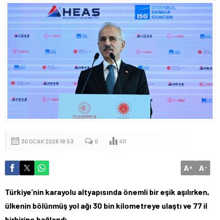
30 OCAK 2026 18:53
0
411
A
A
+
-
Türkiye’nin karayolu altyapısında önemli bir eşik aşılırken,
ülkenin bölünmüş yol ağı 30 bin kilometreye ulaştı ve 77 il
birbirine bağlandı.