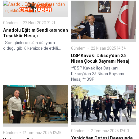
Gündem
22 Mart 2020 21:21
Anadolu Eğitim Sendikasından
Teşekkür Mesajı
Son günlerde tüm dünyada
olduğu gibi ülkemizde de etkili...
Gündem
22 Nisan 2025 14:34
DSP Kavak: Diksoy’dan 23
Nisan Çocuk Bayramı Mesajı
**DSP Kavak İlçe Başkanı
Diksoy’dan 23 Nisan Bayramı
Mesajı** DSP...
Gündem
2 Temmuz 2025 12:00
Gündem
17 Temmuz 2024 12:36
Yenidoğan Çetesi Davasında