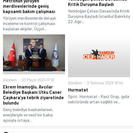
Metronun yürüyen
Kritik Duruşma Başladı
merdivenlerinde geniş
Yenidoğan Çetesi Davası’nda Kritik
kapsamlı bakım çalışması
Duruşma Başladı İstanbul Bakırköy
Yürüyen merdivenlerde detaylı
22. Ağır...
inceleme ve kontrol çalışması
başlatan ekipler, Üçyol...
Gündem
23 Mayıs 2024 17:18
Gündem
9 Temmuz 2025 18:44
Ekrem İmamoğlu, Avcılar
Hurmatat
Belediye Başkanı Utku Caner
Spot: Hurmatat – Rast Grup, gıda
Çaykara’ya tebrik ziyaretinde
sektöründe artan sağlıklı ve...
bulundu
Genç belediye başkanlarının,
enerjileriyle ve nesil bir bakış
açısıyla ortaya...