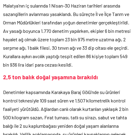
Malatya’nın iç sularında 1 Nisan-30 Haziran tarihleri arasında
sazangillerin avlanması yasaklandı. Bu süreçte İl ve İlçe Tarım ve
Orman Müdürlükleri tarafından yoğun denetimler gerçekleştirildi.
Av yasağı boyunca 1.770 denetim yapılırken, ekipler 6 bin metresi
hayalet ağ olmak üzere toplam 23 bin 975 metre uzatma ağı, 2
serpme ağı, 1 balık filesi, 30 tırıvırı ağı ve 33 dip oltası ele geçirdi.
Kurallara aykırı avcılık yaptığı tespit edilen 86 kişiye toplam 549
bin 936 lira idari para cezası kesildi.
2,5 ton balık doğal yaşamına bırakıldı
Denetimler kapsamında Karakaya Baraj Gölü’nde su ürünleri
kontrol teknesiyle 109 saat süren ve 1.507 kilometrelik kontrol
faaliyeti yürütüldü. Ağlardan canlı olarak kurtarılan yaklaşık 2 bin
500 kilogram sazan, Fırat turnası, tatlı su sirazı, sabut ve tahta
balığı ile 2 su kaplumbağası yeniden doğal yaşam alanlarına
bırakıldı. Valilik açıklamasında, su ürünleri kaynaklarının gelecek