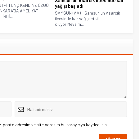
Samsun’un Asarcık ilçesinde kar
LÜTFİ TUNÇ KENDİNE ÖZGÜ
yağışı başladı
NKARA’DA AMELİYAT
SAMSUN (AA) - Samsun'un Asarcık
İRDİ...
ilçesinde kar yağışı etkili
oluyor.Mevsim...
e-posta adresim ve site adresim bu tarayıcıya kaydedilsin.