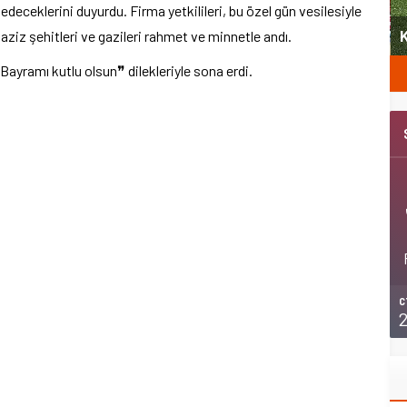
eceklerini duyurdu. Firma yetkilileri, bu özel gün vesilesiyle
yeni
Şubat’ta spor ve heyecan var
K
aziz şehitleri ve gazileri rahmet ve minnetle andı.
ayramı kutlu olsun❞ dilekleriyle sona erdi.
C