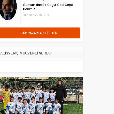
Kasrı’nda düzenlenen programa,
Samsun’dan Bir Özgür Özel Geçti
Bölüm 3
Türkiye Yeşilay Cemiyeti...
18 Nisan 2025 19:16
TÜM YAZARLARI GÖSTER
ALIŞVERİŞİN GÜVENLİ ADRESİ