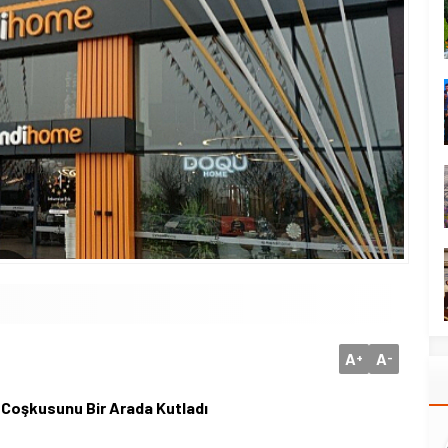
A
A
+
-
s Coşkusunu Bir Arada Kutladı