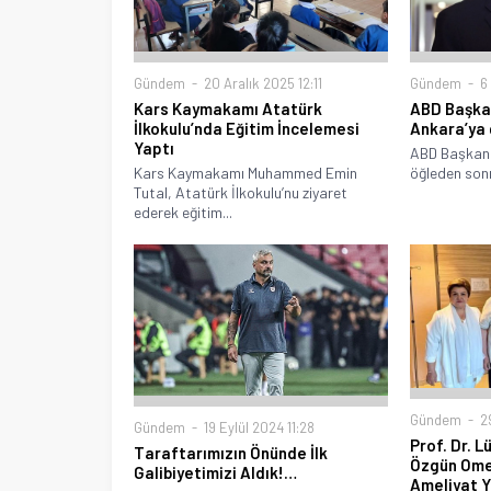
Gündem
20 Aralık 2025 12:11
Gündem
6
Kars Kaymakamı Atatürk
ABD Başkan
İlkokulu’nda Eğitim İncelemesi
Ankara’ya 
Yaptı
ABD Başkanı
Kars Kaymakamı Muhammed Emin
öğleden sonr
Tutal, Atatürk İlkokulu’nu ziyaret
ederek eğitim...
Gündem
29
Gündem
19 Eylül 2024 11:28
Prof. Dr. L
Taraftarımızın Önünde İlk
Özgün Omeg
Galibiyetimizi Aldık!…
Ameliyat Y