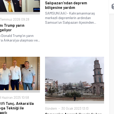
Salıpazarı’ndan deprem
bölgesine yardım
SAMSUN (AA) - Kahramanmaraş
merkezli depremlerin ardından
 Temmuz 2026 09:28
Samsun'un Salıpazarı ilçesinden...
ı Trump yarın
geliyor
 Donald Trump’ın yarın
a Ankara’ya ulaşması ve...
 Haziran 2025 10:58
ütfi Tunç, Ankara’da
a Tekniği ile
Gündem
30 Ocak 2023 13:13
aptı