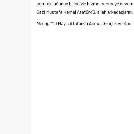
sorumluluğunun bilinciyle hizmet vermeye devam ed
Ege Üniversitesi Spor Kulübüne 
merkez tahsis edildi
Gazi Mustafa Kemal Atatürk’ü, silah arkadaşlarını, 
Mesaj, ❝19 Mayıs Atatürk’ü Anma, Gençlik ve Spor B