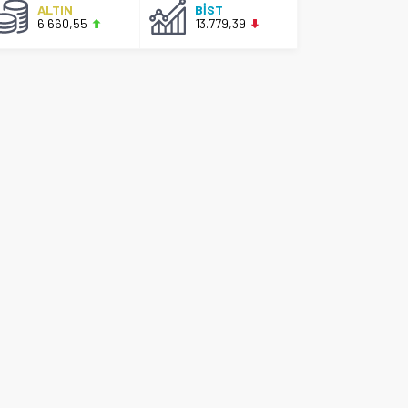
ALTIN
BİST
6.660,55
13.779,39