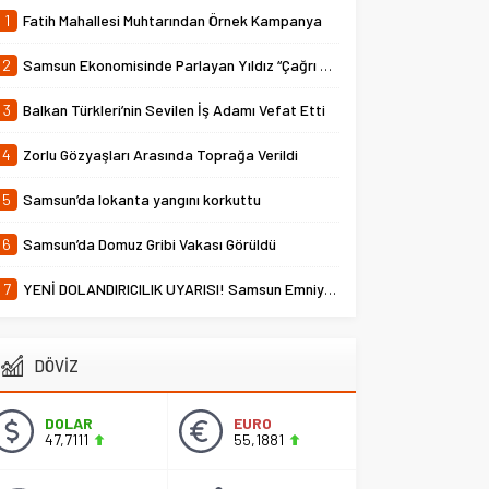
1
Fatih Mahallesi Muhtarından Örnek Kampanya
2
Samsun Ekonomisinde Parlayan Yıldız “Çağrı Temper”
3
Balkan Türkleri’nin Sevilen İş Adamı Vefat Etti
4
Zorlu Gözyaşları Arasında Toprağa Verildi
5
Samsun’da lokanta yangını korkuttu
6
Samsun’da Domuz Gribi Vakası Görüldü
7
YENİ DOLANDIRICILIK UYARISI! Samsun Emniyet Müdürlüğü Uyardı
DÖVİZ
DOLAR
EURO
47,7111
55,1881