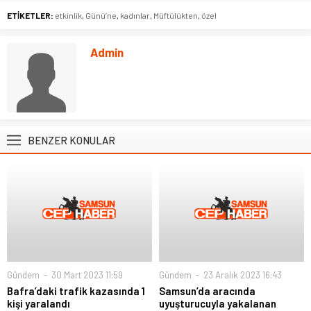
ETİKETLER:
etkinlik
,
Günü’ne
,
kadınlar
,
Müftülükten
,
özel
Admin
BENZER KONULAR
Gündem
30 Mart 2023 11:59
Gündem
23 Aralık 2023 16:43
Bafra’daki trafik kazasında 1
Samsun’da aracında
kişi yaralandı
uyuşturucuyla yakalanan