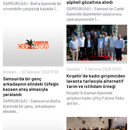
şüpheli gözaltına alındı
SAMSUN (AA) - Bafra ilçesinde iki
otomobilin çarpıştığı kazada 1...
SAMSUN (AA) - Samsun'un Canik
ilçesinde düzenlenen uyuşturucu
operasyonunda 1...
Gündem
3 Temmuz 2026 02:55
Gündem
22 Temmuz 2023 17:59
Kırşehir’de kadın girişimciden
Samsun’da bir genç
lavanta tarlasıyla alternatif
arkadaşının elindeki tüfeğin
tarım ve istihdam örneği
kazaen ateş almasıyla
Kırşehir’in Kaman ilçesinde
yaralandı
girişimci kadın çiftçi Fatma Yıldız,
SAMSUN (AA) - Samsun'un Bafra
atıl bir...
ilçesinde bir genç, arkadaşının
elindeki...