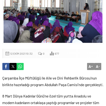
12 EKIM 2021 10:32
0
677
A
A
+
-
Çarşamba İlçe Müftülüğü ile Aile ve Dini Rehberlik Bürosu’nun
birlikte hazırladığı program Abdullah Paşa Camisi’nde gerçekleşti.
8 Mart Dünya Kadınlar Günü’ne özel tüm yurtta Anadolu ve
modern kadınların ortaklaşa yaptığı programlar ve projeler tüm