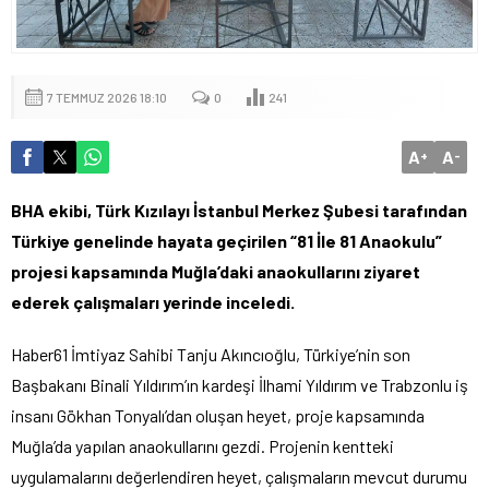
7 TEMMUZ 2026 18:10
0
241
A
A
+
-
BHA ekibi, Türk Kızılayı İstanbul Merkez Şubesi tarafından
Türkiye genelinde hayata geçirilen “81 İle 81 Anaokulu”
projesi kapsamında Muğla’daki anaokullarını ziyaret
ederek çalışmaları yerinde inceledi.
Haber61 İmtiyaz Sahibi Tanju Akıncıoğlu, Türkiye’nin son
Başbakanı Binali Yıldırım’ın kardeşi İlhami Yıldırım ve Trabzonlu iş
insanı Gökhan Tonyalı’dan oluşan heyet, proje kapsamında
Muğla’da yapılan anaokullarını gezdi. Projenin kentteki
uygulamalarını değerlendiren heyet, çalışmaların mevcut durumu