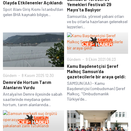
Olayda Etkilenenler Açıklandı
Yemekleri Festivali 29
Spot Alanı Giriş Kısmı İstanbul’dan
Mayıs’ta Başlıyor
gelen BHA kaynaklı bilgiye...
Samsun’da, yöresel yabani otları
ve bu otlarla hazırlanan geleneksel
lezzetleri...
Gündem
9 Ekim 2021 06:23
Kamu Başdenetçisi Şeref
Malkoç Samsun’da
Gündem
8 Kasım 2025 12:30
gazetecilerle bir araya geldi:
Demre’de Hortum Tarım
SAMSUN (AA) - Kamu
Alanlarını Vurdu
Başdenetçisi (ombudsman) Şeref
Malkoç, "Ombudsmanlık
Antalya’nın Demre ilçesinde sabah
Türkiye'de...
saatlerinde meydana gelen
hortum, tarım alanlarında...