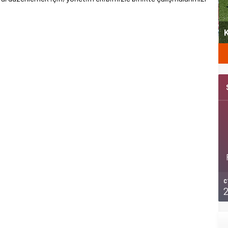
yeni
Şubat’ta spor ve heyecan var
K
C