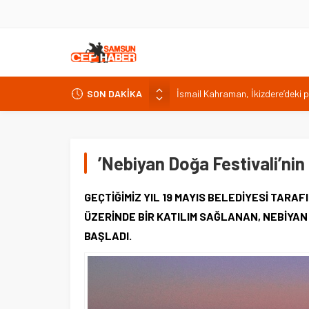
İsmail Kahraman, İkizdere’deki 
SON DAKİKA
Malatya Havalimanı Eylülde Açıl
Akülü aracındayken otomobilin ç
Antalya’da nem yüzde 80, hissed
Isparta’da bisiklet kupası heyec
’Nebiyan Doğa Festivali’nin 
GEÇTİĞİMİZ YIL 19 MAYIS BELEDİYESİ TARA
ÜZERİNDE BİR KATILIM SAĞLANAN, NEBİYAN 
BAŞLADI.