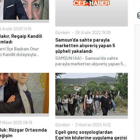
 Aralık 2025 14:19
Gündem
28 Aralık 2022 19:39
Bakır, Regaip Kandili
Samsun’da sahte parayla
ımladı
marketten alışveriş yapan 5
ti İlçe Başkanı Onur
şüpheli yakalandı
 Kandili dolayısıyla...
SAMSUN (AA) - Samsun'da sahte
parayla marketten alışveriş yapan 5...
 Nisan 2025 09:19
Gündem
3 Haziran 2024 14:12
uluk: Rüzgar Ortasında
Egeli genç sosyologlardan
eğişim
Ege’nin köylerine uygulama gezisi