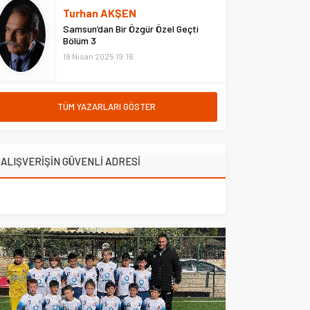
hastanede ziyaret etti. Erzurum
Turhan AKŞEN
Adliyesi’nde çıkan yangına
Samsun’dan Bir Özgür Özel Geçti
müdahale eden Çarşı ve
Bölüm 3
Mahalle...
18 Nisan 2025 19:16
TÜM YAZARLARI GÖSTER
ALIŞVERİŞİN GÜVENLİ ADRESİ