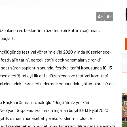
A
A
+
-
düzenlenen ve beklentinin üzerinde bir katılım sağlanan,
 başladı.
ncülüğünde festival yönetim ekibi 2020 yılında düzenlenecek
festivalin tarihi, gerçekleştirilecek yarışmalar ve renkli
3 saat süren toplantı sonunda, festival tarihi konusunda 10-13
ayrıca geçtiğimiz yıl ilk defa düzenlenen ve festival komitesi
val alanındaki eksikleri giderme konusundaki çalışmalara bir an
e Başkanı Osman Topaloğlu, “Geçtiğimiz yıl ilkini
Nebiyan Doğa Festivalimizin inşallah bu yıl 10-13 Eylül 2020
yıl ilk olması münasebetiyle eksikliklerimiz oldu. Bu
ival düzenlemek için, yönetim ekibimizle birlikte çalışmalarımızı