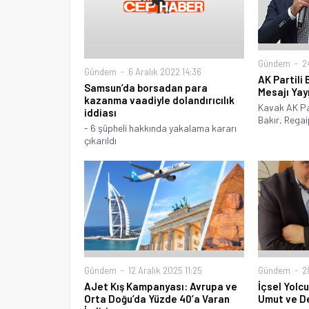
Gündem
24
Gündem
6 Aralık 2022 14:36
AK Partili 
Samsun’da borsadan para
Mesajı Yay
kazanma vaadiyle dolandırıcılık
Kavak AK Par
iddiası
Bakır, Regaip
- 6 şüpheli hakkında yakalama kararı
çıkarıldı
Gündem
12 Aralık 2025 11:25
Gündem
28
AJet Kış Kampanyası: Avrupa ve
İçsel Yolc
Orta Doğu’da Yüzde 40’a Varan
Umut ve D