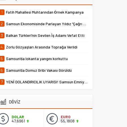
1
Fatih Mahallesi Muhtarından Örnek Kampanya
2
Samsun Ekonomisinde Parlayan Yıldız “Çağrı Temper”
3
Balkan Türkleri’nin Sevilen İş Adamı Vefat Etti
4
Zorlu Gözyaşları Arasında Toprağa Verildi
5
Samsun’da lokanta yangını korkuttu
6
Samsun’da Domuz Gribi Vakası Görüldü
7
YENİ DOLANDIRICILIK UYARISI! Samsun Emniyet Müdürlüğü Uyardı
DÖVİZ
DOLAR
EURO
47,6961
55,1808