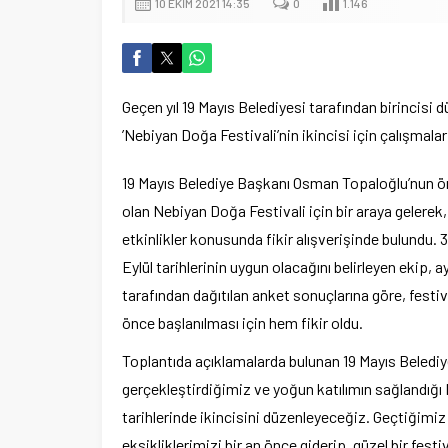
10 EKIM 2021 14:35
0
1.146
Geçen yıl 19 Mayıs Belediyesi tarafından birincisi 
’Nebiyan Doğa Festivali’nin ikincisi için çalışmalar
19 Mayıs Belediye Başkanı Osman Topaloğlu’nun ö
olan Nebiyan Doğa Festivali için bir araya gelerek, 
etkinlikler konusunda fikir alışverişinde bulundu. 
Eylül tarihlerinin uygun olacağını belirleyen ekip, 
tarafından dağıtılan anket sonuçlarına göre, festi
önce başlanılması için hem fikir oldu.
Toplantıda açıklamalarda bulunan 19 Mayıs Belediy
gerçekleştirdiğimiz ve yoğun katılımın sağlandığı 
tarihlerinde ikincisini düzenleyeceğiz. Geçtiğimiz 
eksikliklerimizi bir an önce giderip, güzel bir fest