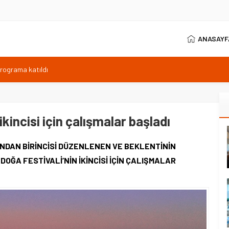
ANASAYF
programa katıldı
ıyor, Kuzey Çevre Yolu Ekimde
arptığı emekli astsubay öldü
ilen sıcaklık 40 derece
anı 371 sporcuyla sürüyor
ikincisi için çalışmalar başladı
FINDAN BİRİNCİSİ DÜZENLENEN VE BEKLENTİNİN
DOĞA FESTİVALİ’NİN İKİNCİSİ İÇİN ÇALIŞMALAR