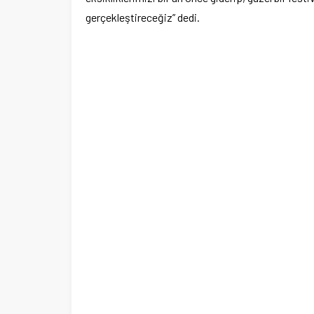
gerçekleştireceğiz” dedi.
Ege Üniversitesi Spor Kulübüne 
merkez tahsis edildi