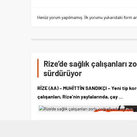
Henüz yorum yapılmamış. İlk yorumu yukarıdaki form aracı
Rize’de sağlık çalışanları z
sürdürüyor
RİZE (AA) – MUHİTTİN SANDIKÇI – Yeni tip kor
çalışanları, Rize'nin yaylalarında, çay …
10 EKIM 2021 14:15
0
469