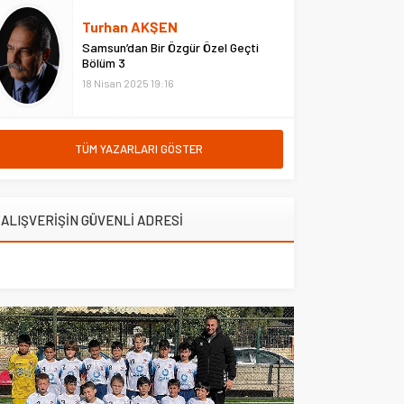
etkinliklerle devam edecek.
Turhan AKŞEN
Festivalin açılış törenine Vali
Seddar Yavuz, Kültür ve Turizm...
Samsun’dan Bir Özgür Özel Geçti
Bölüm 3
18 Nisan 2025 19:16
TÜM YAZARLARI GÖSTER
ALIŞVERİŞİN GÜVENLİ ADRESİ