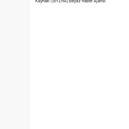
Kaynak: (BYZHA) Beyaz Haber Ajansı
Ege Üniversitesi Spor Kulübüne 
merkez tahsis edildi