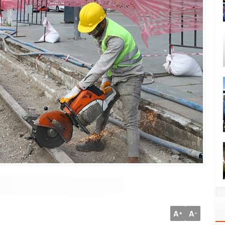
A
A
+
-