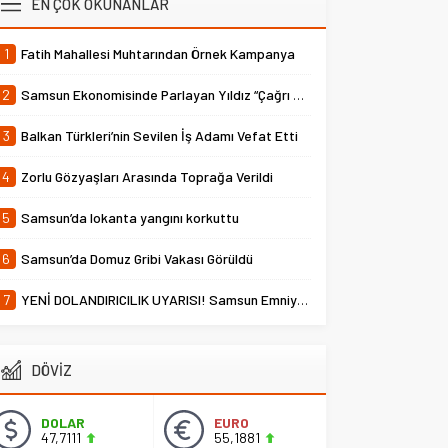
EN ÇOK OKUNANLAR
1
Fatih Mahallesi Muhtarından Örnek Kampanya
2
Samsun Ekonomisinde Parlayan Yıldız “Çağrı Temper”
3
Balkan Türkleri’nin Sevilen İş Adamı Vefat Etti
4
Zorlu Gözyaşları Arasında Toprağa Verildi
5
Samsun’da lokanta yangını korkuttu
6
Samsun’da Domuz Gribi Vakası Görüldü
7
YENİ DOLANDIRICILIK UYARISI! Samsun Emniyet Müdürlüğü Uyardı
DÖVİZ
DOLAR
EURO
47,7111
55,1881