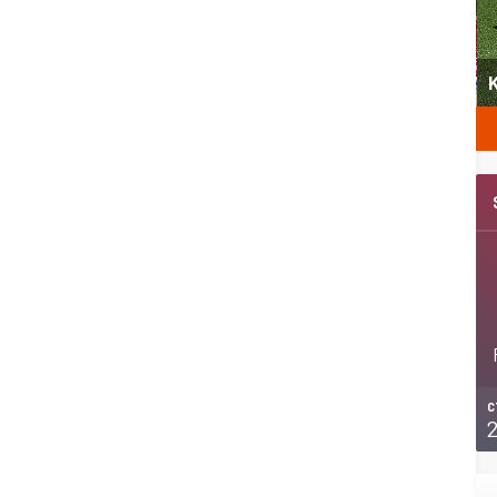
yeni
Şubat’ta spor ve heyecan var
K
C