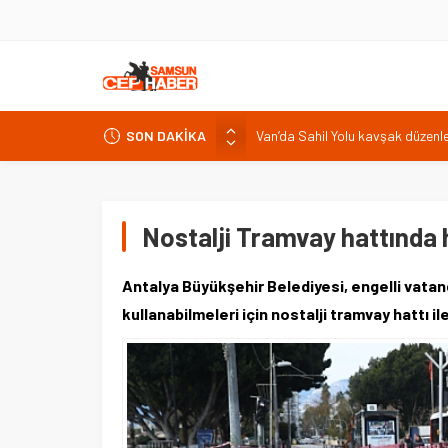
Van’da Sahil Yolu kavşak düzen
SON DAKİKA
Van Gölü’ne 4 yeni ücretsiz halk 
Iğdır’da dijital yayıncılık çalışt
Ceylanpınar
Kars’ın tarihi mirası kültür turuyl
Nostalji Tramvay hattında
Antalya Büyükşehir Belediyesi, engelli vatan
kullanabilmeleri için nostalji tramvay hattı il