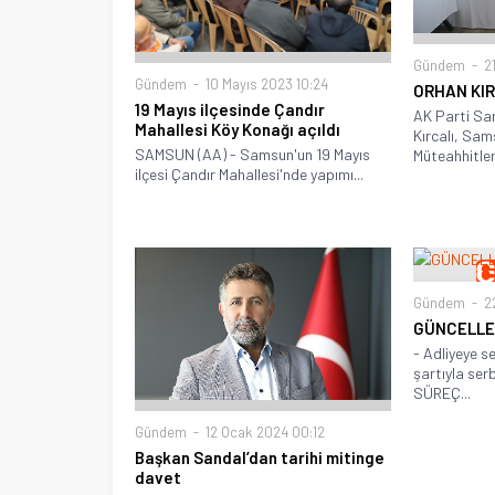
Gündem
21
Gündem
10 Mayıs 2023 10:24
ORHAN KIR
19 Mayıs ilçesinde Çandır
AK Parti Sam
Mahallesi Köy Konağı açıldı
Kırcalı, Sam
SAMSUN (AA) - Samsun'un 19 Mayıs
Müteahhitler.
ilçesi Çandır Mahallesi'nde yapımı...
Gündem
22
GÜNCELL
- Adliyeye s
şartıyla ser
SÜREÇ...
Gündem
12 Ocak 2024 00:12
Başkan Sandal’dan tarihi mitinge
davet