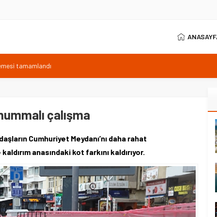
ANASAYF
lemesi tamamlandı
plajı yapılacak
ayı: Yapay zeka vurgusu
a tanıtıldı
 hummalı çalışma
daşların Cumhuriyet Meydanı’nı daha rahat
e kaldırım anasındaki kot farkını kaldırıyor.