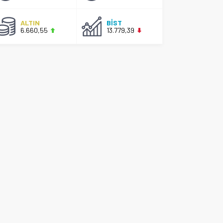
ALTIN
BİST
6.660,55
13.779,39