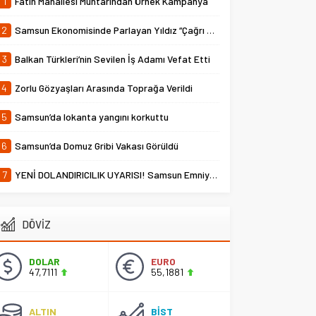
1
Fatih Mahallesi Muhtarından Örnek Kampanya
2
Samsun Ekonomisinde Parlayan Yıldız “Çağrı Temper”
3
Balkan Türkleri’nin Sevilen İş Adamı Vefat Etti
4
Zorlu Gözyaşları Arasında Toprağa Verildi
5
Samsun’da lokanta yangını korkuttu
6
Samsun’da Domuz Gribi Vakası Görüldü
7
YENİ DOLANDIRICILIK UYARISI! Samsun Emniyet Müdürlüğü Uyardı
DÖVİZ
DOLAR
EURO
47,7111
55,1881
ALTIN
BİST