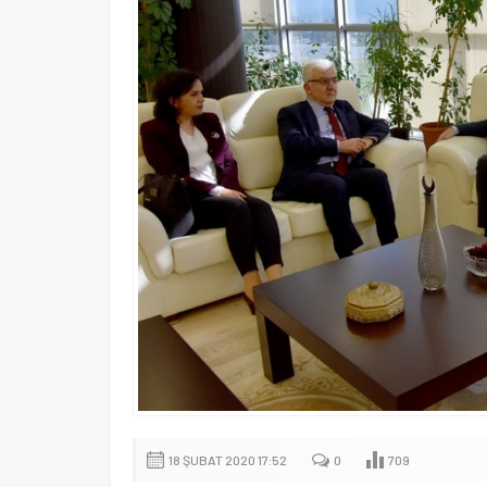
18 ŞUBAT 2020 17:52
0
709