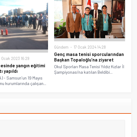
Gündem
17 Ocak 2024 14:28
Genç masa tenisi sporcularından
 Ocak 2023 16:29
Başkan Topaloğlu’na ziyaret
çesinde yangın eğitimi
Okul Sporları Masa Tenisi Yıldız Kızlar İl
ı yapıldı
Şampiyonası’na katılan Beldibi...
 - Samsun'un 19 Mayıs
mu kurumlarında çalışan...