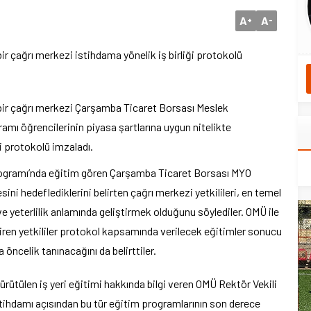
A
A
+
-
r çağrı merkezi istihdama yönelik iş birliği protokolü
bir çağrı merkezi Çarşamba Ticaret Borsası Meslek
mı öğrencilerinin piyasa şartlarına uygun nitelikte
ği protokolü imzaladı.
 Programı’nda eğitim gören Çarşamba Ticaret Borsası MYO
sini hedeflediklerini belirten çağrı merkezi yetkilileri, en temel
 yeterlilik anlamında geliştirmek olduğunu söylediler. OMÜ ile
tiren yetkililer protokol kapsamında verilecek eğitimler sonucu
öncelik tanınacağını da belirttiler.
rütülen iş yeri eğitimi hakkında bilgi veren OMÜ Rektör Vekili
stihdamı açısından bu tür eğitim programlarının son derece
yeni