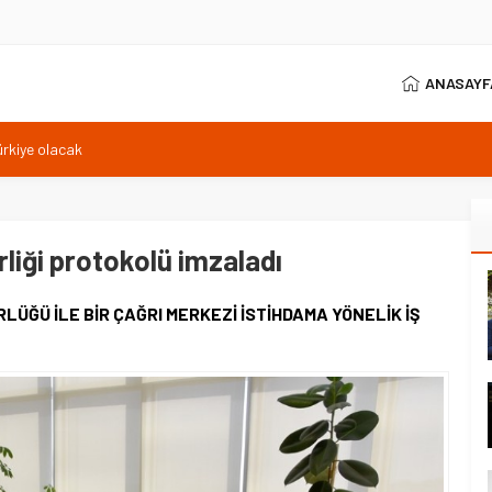
ANASAYF
ürkiye olacak
ları büyük ivme kazandı
da rekor: 18 bin
lemesi tamamlandı
plajı yapılacak
rliği protokolü imzaladı
LÜĞÜ İLE BİR ÇAĞRI MERKEZİ İSTİHDAMA YÖNELİK İŞ