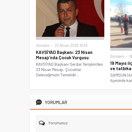
Gündem
22 Nisan 2025 18:55
KAVSİYAD Başkanı: 23 Nisan
Gündem
18
Mesajı’nda Çocuk Vurgusu
19 Mayıs il
KAVSİYAD Başkanı Serdar Yerişkin’den
ve tatbikat
23 Nisan Mesajı: Çocuklar
Geleceğimizin Temelidir...
SAMSUN (AA)
ilçesinde ka
YORUMLAR