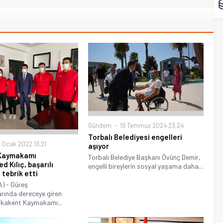
Gündem
19 Temmuz 2024 23:24
Torbalı Belediyesi engelleri
 Ocak 2022 13:21
aşıyor
Kaymakamı
Torbalı Belediye Başkanı Övünç Demir,
 Kılıç, başarılı
engelli bireylerin sosyal yaşama daha...
 tebrik etti
) - Güreş
rında dereceye giren
akakent Kaymakamı...