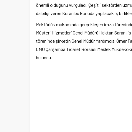
önemli olduğunu vurguladı. Çeşitli sektörden uzman
merkez tahsis edildi
da bilgi veren Kuran bu konuda yapılacak iş birlikle
Rektörlük makamında gerçekleşen imza töreninde 
Müşteri Hizmetleri Genel Müdürü Haktan Saran, iş b
töreninde şirketin Genel Müdür Yardımcısı Ömer F
OMÜ Çarşamba Ticaret Borsası Meslek Yüksekokulu
bulundu.