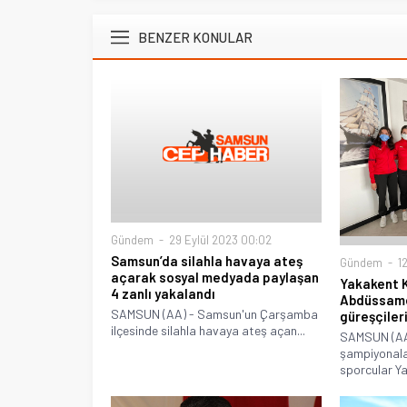
BENZER KONULAR
Gündem
29 Eylül 2023 00:02
Samsun’da silahla havaya ateş
Gündem
12
açarak sosyal medyada paylaşan
Yakakent 
4 zanlı yakalandı
Abdüssamed
SAMSUN (AA) - Samsun'un Çarşamba
güreşçileri
ilçesinde silahla havaya ateş açan...
SAMSUN (AA
şampiyonala
sporcular Y