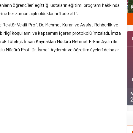
ların öğrencileri eğittiği ustaların eğitimi programı hakkında
Şubat’ta spor ve heyecan var
K
rine her zaman açık olduklarını ifade etti.
Rektör Vekili Prof. Dr. Mehmet Kuran ve Assist Rehberlik ve
irliği koşullarını ve kapsamını içeren protokolü imzaladı. İmza
aruk Tüfekçi, İnsan Kaynakları Müdürü Mehmet Erkan Aydın ile
 Müdürü Prof. Dr. İsmail Aydemir ve öğretim üyeleri de hazır
P