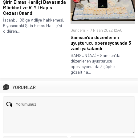
Şirin Elmas Hanilçi Davasında
Müebbet ve 51 Yıl Hapis
Cezası Onandı
İstanbul Bölge Adliye Mahkemesi,
6 yaşındaki Şirin Elmas Hanilçi’yi
Gündem
7 Nisan 2022 12:40
öldüren...
Samsun’da düzenlenen
uyuşturucu operasyonunda 3
zanlı yakalandı
SAMSUN (AA) - Samsun'da
düzenlenen uyuşturucu
operasyonunda 3 şüpheli
gözaltına...
YORUMLAR