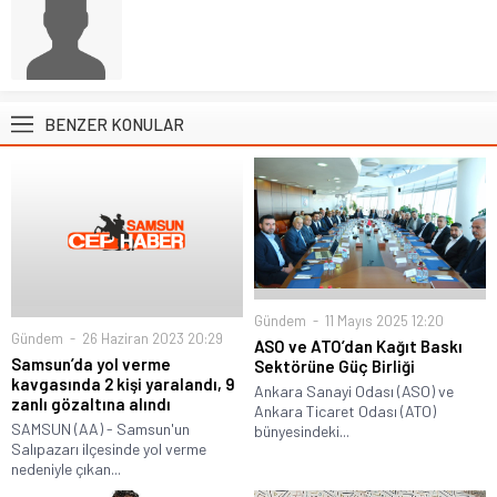
BENZER KONULAR
Gündem
11 Mayıs 2025 12:20
Gündem
26 Haziran 2023 20:29
ASO ve ATO’dan Kağıt Baskı
Samsun’da yol verme
Sektörüne Güç Birliği
kavgasında 2 kişi yaralandı, 9
Ankara Sanayi Odası (ASO) ve
zanlı gözaltına alındı
Ankara Ticaret Odası (ATO)
SAMSUN (AA) - Samsun'un
bünyesindeki...
Salıpazarı ilçesinde yol verme
nedeniyle çıkan...