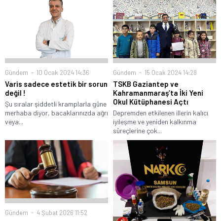
Gündem
10 Ocak 2024 14:36
Gündem
15 Ocak 2024 14:28
Varis sadece estetik bir sorun
TSKB Gaziantep ve
değil !
Kahramanmaraş’ta İki Yeni
Okul Kütüphanesi Açtı
Şu sıralar şiddetli kramplarla güne
merhaba diyor, bacaklarınızda ağrı
Depremden etkilenen illerin kalıcı
veya...
iyileşme ve yeniden kalkınma
süreçlerine çok...
Gündem
4 Şubat 2026 11:52