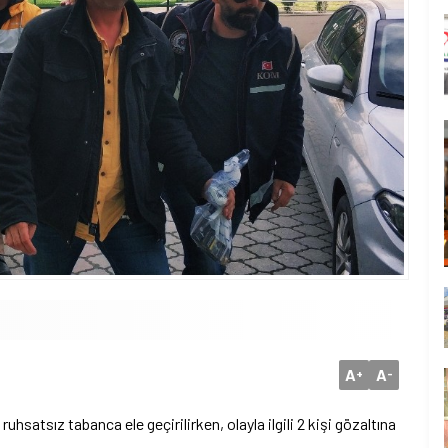
A
A
+
-
satsız tabanca ele geçirilirken, olayla ilgili 2 kişi gözaltına