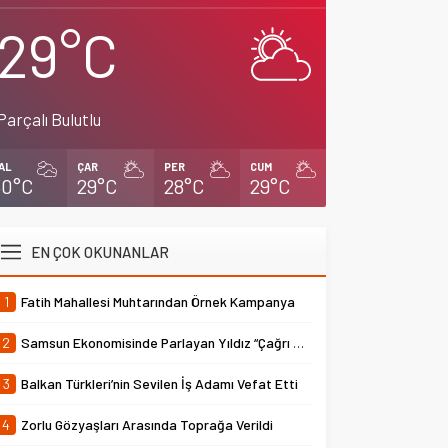
29°C
Parçalı Bulutlu
AL
ÇAR
PER
CUM
30°C
29°C
28°C
29°C
EN ÇOK OKUNANLAR
1
Fatih Mahallesi Muhtarından Örnek Kampanya
2
Samsun Ekonomisinde Parlayan Yıldız “Çağrı Temper”
3
Balkan Türkleri’nin Sevilen İş Adamı Vefat Etti
4
Zorlu Gözyaşları Arasında Toprağa Verildi