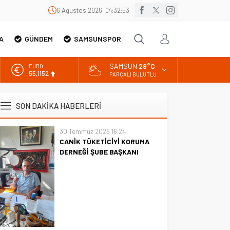
6 Ağustos 2026, 04:32:54
A
GÜNDEM
SAMSUNSPOR
SAMSUN
29°C
EURO
55,1152
PARÇALI BULUTLU
ALTIN
6.529,72
SON DAKİKA HABERLERİ
BİST
13.703,13
30 Temmuz 2026 16:24
CANİK TÜKETİCİYİ KORUMA
DOLAR
47,5844
DERNEĞİ ŞUBE BAŞKANI
İBRAHİM ÖRS ÜN. AÇIKLAMASI
MİLYONLARCA İNTERNET
KULLANICISINI İLGİLENDİREN
KARAR VERİLDİ
CANİK TÜKETİCİYİ KORUMA
DERNEĞİ ŞUBE BAŞKANI
İBRAHİM ÖRS ÜN. AÇIKLAMASI