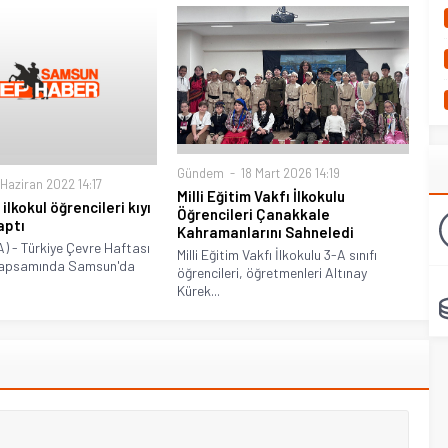
Gündem
18 Mart 2026 14:19
Haziran 2022 14:17
Milli Eğitim Vakfı İlkokulu
lkokul öğrencileri kıyı
Öğrencileri Çanakkale
aptı
Kahramanlarını Sahneledi
 - Türkiye Çevre Haftası
Milli Eğitim Vakfı İlkokulu 3-A sınıfı
i kapsamında Samsun'da
öğrencileri, öğretmenleri Altınay
Kürek...