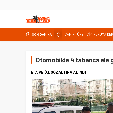
CANİK TÜKETİCİYİ KORUMA DE
İNTERNET KULLANICISINI İLGİ
SON DAKİKA
Kardef Başkanı Adem GÜNER Yunan
24 Temmuz Basın Bayramı basın
Sandık Bir Emanettir, Emanete 
Otomobilde 4 tabanca ele g
Fatih Mahallesi Sakinleri Ilkad
ettiler.
E.Ç. VE Ö.I. GÖZALTINA ALINDI