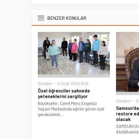
BENZER KONULAR
Gündem
5 Ocak 2024 16:16
Özel öğrenciler sahnede
yeteneklerini sergiliyor
Gündem
29
Büyükşehir, Cemil Meriç Engelsiz
Samsun’da 
Yaşam Merkezinde eğitim gören özel
restore ed
gereksinimli...
olacak
SAMSUN (AA)
Abdülhamid d