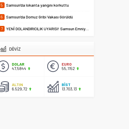
5
Samsun’da lokanta yangını korkuttu
6
Samsun’da Domuz Gribi Vakası Görüldü
7
YENİ DOLANDIRICILIK UYARISI! Samsun Emniyet Müdürlüğü Uyardı
DÖVİZ
DOLAR
EURO
47,5844
55,1152
ALTIN
BİST
6.529,72
13.703,13