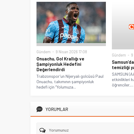
Gündem
9 Nisan 2026 17:08
Gündem
9 
Onuachu, Gol Krallığı ve
Samsun’da i
Şampiyonluk Hedefini
temizliği y
Değerlendirdi
SAMSUN (AA)
Trabzonspor’un Nijeryalı golcüsü Paul
etkinlikler
Onuachu, takımının şampiyonluk
öğrenciler,...
hedefi için “Yolumuza...
YORUMLAR