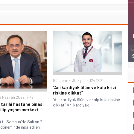
S
Gündem
30 Eylül 2024 12:21
“Ani kardiyak ölüm ve kalp krizi
riskine dikkat”
 Haziran 2022 17:49
“Ani kardiyak ölüm ve kalp krizi riskine
tarihi hastane binası
dikkat” Ani kardiyak...
ilip yaşam merkezi
 - Samsun'da Sultan 2.
öneminde inşa edilen...