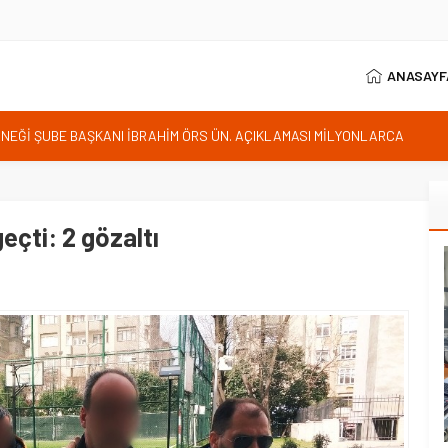
ANASAYF
RNEĞİ ŞUBE BAŞKANI İBRAHİM ÖRS ÜN. AÇIKLAMASI MİLYONLARCA
LENDİREN KARAR VERİLDİ
istan bu kararını gözden geçirmelidir diyerek tepkilerini gösterdi
 özgürlüğünün günüdür
İhanet Olmaz
eçti: 2 gözaltı
ım Belediye Başkanı İhsan KURNAZ ve Muhtarları Seda KEKLİK ‘teşekķür