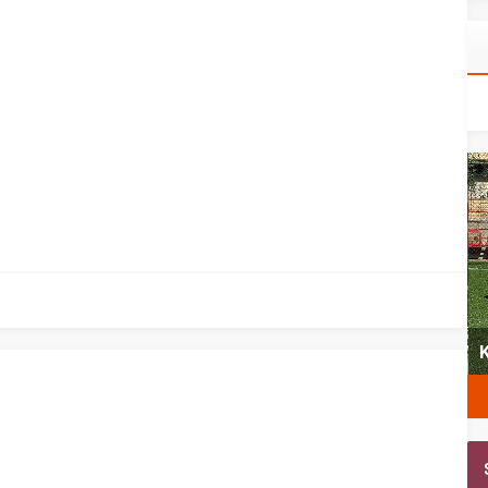
yeni
Şubat’ta spor ve heyecan var
K