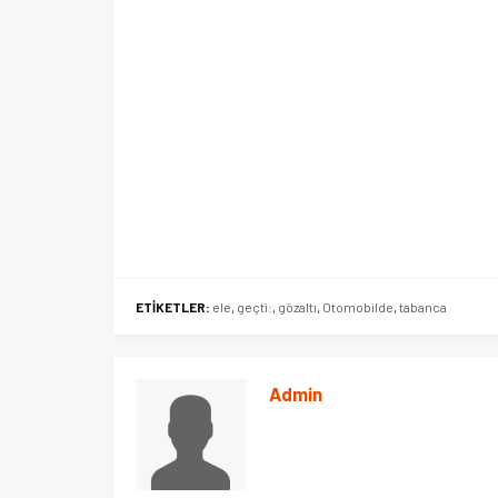
ETİKETLER:
ele
,
geçti:
,
gözaltı
,
Otomobilde
,
tabanca
Ege Üniversitesi Spor Kulübüne 
merkez tahsis edildi
Admin