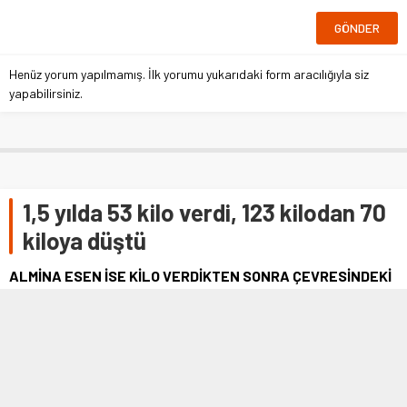
Henüz yorum yapılmamış. İlk yorumu yukarıdaki form aracılığıyla siz
yapabilirsiniz.
1,5 yılda 53 kilo verdi, 123 kilodan 70
kiloya düştü
ALMİNA ESEN İSE KİLO VERDİKTEN SONRA ÇEVRESİNDEKİ
İNSANLARIN KENDİSİNE BAKIŞ AÇILARININ DEĞİŞTİĞİNİ
BELİRTEREK “1,5 YIL İÇİNDE ORTALAMA 53 KİLO VERDİM.
YAŞANTIMDAKİ DEĞİŞİKLİKLERİ ANLATMAYA KELİMELER
YETMEZ. BU SÜREÇTE BİRÇOK İNSANLA MUHATAP OLDUM.
HEPSİNDEN ALDIĞIM DESTEK PAHA BİÇİLEMEZDİ.