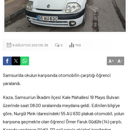
8 AĞUSTOS 2021 05:38
0
758
A
A
+
-
Samsun’da okulun karşısında otomobilin çarptığı öğrenci
yaralandı.
Kaza, Samsun’un İlkadım ilçesi Kale Mahallesi 19 Mayıs Bulvarı
üzerinde saat 08.00 sıralarında meydana geldi. Edinilen bilgiye
göre, Nurgül Mırık idaresindeki 55 AU 630 plakalı otomobil, yolun
karşısına geçmekte olan öğrenci Ömer Faruk Güdül’e (14) çarptı.
Kazada yaralanan Güdül, 112 acil servis ekipleri tarafından