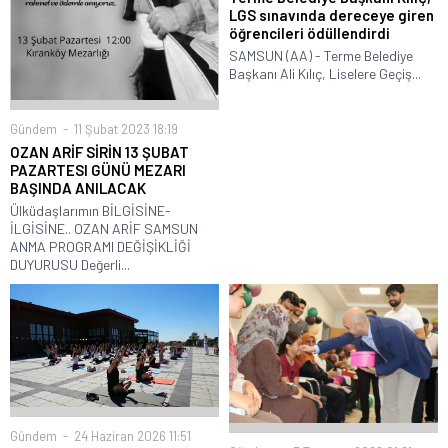
LGS sınavında dereceye giren
öğrencileri ödüllendirdi
SAMSUN (AA) - Terme Belediye
Başkanı Ali Kılıç, Liselere Geçiş...
Gündem
11 Şubat 2023 18:19
OZAN ARİF SİRİN 13 ŞUBAT
PAZARTESI GÜNÜ MEZARI
BAŞINDA ANILACAK
Ülküdaşlarımın BİLGİSİNE-
İLGİSİNE.. OZAN ARİF SAMSUN
ANMA PROGRAMI DEĞİŞİKLİĞİ
DUYURUSU Değerli...
Gündem
24 Haziran 2026 11:51