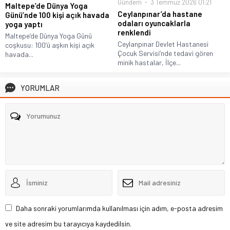
Gündem
3 Temmuz 2026 01:21
Maltepe’de Dünya Yoga
Ceylanpınar’da hastane
Günü’nde 100 kişi açık havada
odaları oyuncaklarla
yoga yaptı
renklendi
Maltepe’de Dünya Yoga Günü
Ceylanpınar Devlet Hastanesi
coşkusu: 100’ü aşkın kişi açık
Çocuk Servisi’nde tedavi gören
havada...
minik hastalar, İlçe...
YORUMLAR
Daha sonraki yorumlarımda kullanılması için adım, e-posta adresim
ve site adresim bu tarayıcıya kaydedilsin.