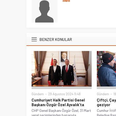
BENZER KONULAR
Gündem
29 Ağustos 2024 11:48
Gündem
19
Cumhuriyet Halk Partisi Genel
Çiftçi, Çay
Başkanı Özgür Özel Ayvalık’ta
geziyor
CHP Genel Başkanı Özgür Özel, 31 Mart
Cumhur İttif
yerel seçimlerinden başarıyla...
Belediye Baş