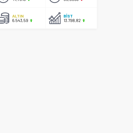
ALTIN
BİST
6.543,59
13.798,82