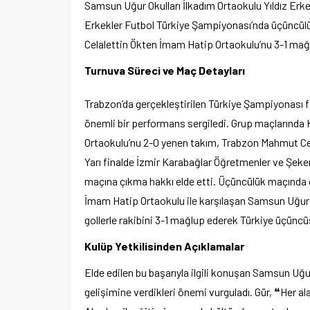
Samsun Uğur Okulları İlkadım Ortaokulu Yıldız Erke
Erkekler Futbol Türkiye Şampiyonası’nda üçüncül
Celalettin Ökten İmam Hatip Ortaokulu’nu 3-1 mağl
Turnuva Süreci ve Maç Detayları
Trabzon’da gerçekleştirilen Türkiye Şampiyonası 
önemli bir performans sergiledi. Grup maçlarında 
Ortaokulu’nu 2-0 yenen takım, Trabzon Mahmut Cela
Yarı finalde İzmir Karabağlar Öğretmenler ve Şek
maçına çıkma hakkı elde etti. Üçüncülük maçında 
İmam Hatip Ortaokulu ile karşılaşan Samsun Uğur O
gollerle rakibini 3-1 mağlup ederek Türkiye üçüncü
Kulüp Yetkilisinden Açıklamalar
Elde edilen bu başarıyla ilgili konuşan Samsun Uğu
gelişimine verdikleri önemi vurguladı. Gür, ❝Her a