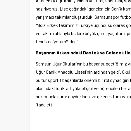
Akademik eğitimin yanında kültürel, sanatsal, sosy
hazırlıyoruz. Lise çağındaki gençler için Canik 
yarışmacı takımlar oluşturduk. Samsunspor futbol a
Ege Üniversitesi Spor Kulübüne 
merkez tahsis edildi
Yıldız Erkek takımımız Türkiye üçüncüsü olarak gö
ve takım ruhlarıyla bizlere büyük gurur yaşatan s
tebrik ediyorum❞ dedi.
Başarının Arkasındaki Destek ve Gelecek He
Samsun Uğur Okulları’nın bu başarısı, geçtiğimiz 
Uğur Canik Anadolu Lisesi’nin ardından geldi. Okul
bu tür sportif başarılarda önemli bir rol oynadığını
alanındaki istikrarlı yükselişini ve öğrencileri her 
bu sonuçla gurur duyduklarını ve gelecek turnuval
ifade etti.