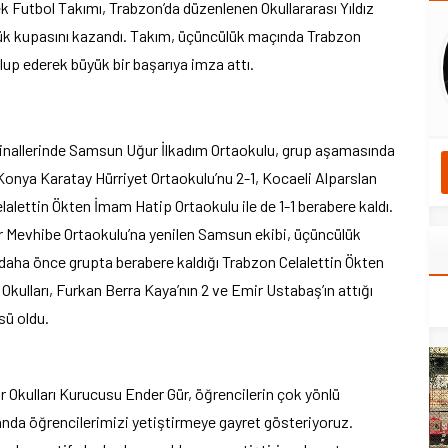
k Futbol Takımı, Trabzon’da düzenlenen Okullararası Yıldız
ük kupasını kazandı. Takım, üçüncülük maçında Trabzon
up ederek büyük bir başarıya imza attı.
finallerinde Samsun Uğur İlkadım Ortaokulu, grup aşamasında
Konya Karatay Hürriyet Ortaokulu’nu 2-1, Kocaeli Alparslan
lettin Ökten İmam Hatip Ortaokulu ile de 1-1 berabere kaldı.
er Mevhibe Ortaokulu’na yenilen Samsun ekibi, üçüncülük
daha önce grupta berabere kaldığı Trabzon Celalettin Ökten
kulları, Furkan Berra Kaya’nın 2 ve Emir Ustabaş’ın attığı
sü oldu.
r Okulları Kurucusu Ender Gür, öğrencilerin çok yönlü
landa öğrencilerimizi yetiştirmeye gayret gösteriyoruz.