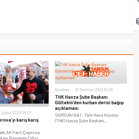
Gündem
19 Temmuz 2021 10:36
THK Havza Şube Başkanı
Gültekin’den kurban derisi bağışı
açıklaması
 Şubat 2024 19:22
SAMSUN (AA) - Türk Hava Kurumu
ırova’yı karış karış
(THK) Havza Şube Başkanı...
akı AK Parti Çayırova
kanı Bünyamin Çiftçi,