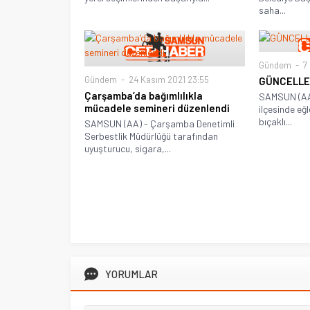
saha...
Gündem
7 
Gündem
24 Kasım 2021 23:55
GÜNCELL
Çarşamba’da bağımlılıkla
SAMSUN (AA
mücadele semineri düzenlendi
ilçesinde eğ
bıçaklı...
SAMSUN (AA) - Çarşamba Denetimli
Serbestlik Müdürlüğü tarafından
uyuşturucu, sigara,...
YORUMLAR