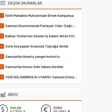
EN ÇOK OKUNANLAR
1
Fatih Mahallesi Muhtarından Örnek Kampanya
2
Samsun Ekonomisinde Parlayan Yıldız “Çağrı Temper”
3
Balkan Türkleri’nin Sevilen İş Adamı Vefat Etti
4
Zorlu Gözyaşları Arasında Toprağa Verildi
5
Samsun’da lokanta yangını korkuttu
6
Samsun’da Domuz Gribi Vakası Görüldü
7
YENİ DOLANDIRICILIK UYARISI! Samsun Emniyet Müdürlüğü Uyardı
DÖVİZ
DOLAR
EURO
47,7010
55,0063