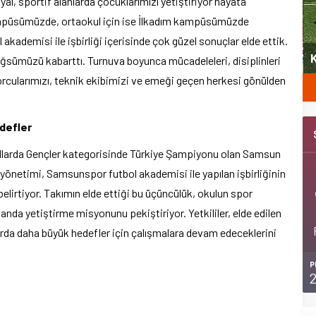
al, sportif alanlarda çocuklarımızı yetiştiriyor hayata
kampüsümüzde, ortaokul için ise İlkadım kampüsümüzde
kademisi ile işbirliği içerisinde çok güzel sonuçlar elde ettik.
yeni
Şubat’ta spor ve heyecan var
K
ğsümüzü kabarttı. Turnuva boyunca mücadeleleri, disiplinleri
porcularımızı, teknik ekibimizi ve emeği geçen herkesi gönülden
defler
yıllarda Gençler kategorisinde Türkiye Şampiyonu olan Samsun
 yönetimi, Samsunspor futbol akademisi ile yapılan işbirliğinin
 belirtiyor. Takımın elde ettiği bu üçüncülük, okulun spor
alanda yetiştirme misyonunu pekiştiriyor. Yetkililer, elde edilen
arda daha büyük hedefler için çalışmalara devam edeceklerini
P