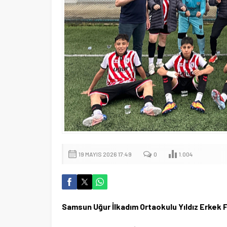
19 MAYIS 2026 17:49
0
1.004
Samsun Uğur İlkadım Ortaokulu Yıldız Erkek F