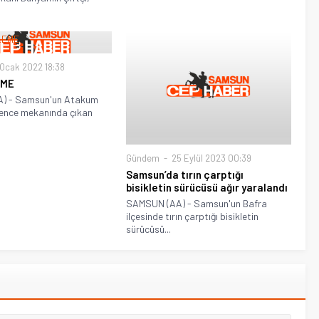
Ocak 2022 18:38
EME
) - Samsun'un Atakum
lence mekanında çıkan
Gündem
25 Eylül 2023 00:39
Samsun’da tırın çarptığı
bisikletin sürücüsü ağır yaralandı
SAMSUN (AA) - Samsun'un Bafra
ilçesinde tırın çarptığı bisikletin
sürücüsü...