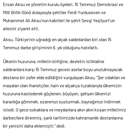
Ersan Aksu ve yönetim kurulu üyeleri, 15 Temmuz Demokrasi ve
Milli Birlik Günü dolayısıyla şehitler Ferdi Yurduseven ve
Muhammet Ali Aksu'nun kabirleri ile şehit Sevgi Yeşilyurt'un
ailesini ziyaret etti.
Aksu, Türkiye'nin uğradığı en alçak saldırılardan biri olan 15
Temmuz darbe girişiminin 6. yılı olduğunu hatırlattı.
Ülkenin huzuruna, milletin birliğine, devletin istiklaline
saldıranlara karşı 15 Temmuz gecesi asırlar boyu unutulmayacak
destansı bir zafer elde edildiğini vurgulayan Aksu, “Şer odakları ve
maşaları olan ihanetçiler, hain ve alçakça tuzaklarıyla ülkemizin
huzuruna kastederek güçlenen, büyüyen, gelişen ülkemizi
karanlığa gömmek, ezanımızı susturmak, bayrağımızı indirmek
istedi. O gece sokaklara ve meydanlara akın akın koşan milletimiz
darbecilere direnmiş, şanlı tarihimizde kahramanlık destanlarına
bir yenisini daha eklemiştir.” dedi.