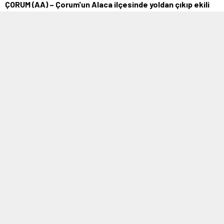
ÇORUM (AA) – Çorum'un Alaca ilçesinde yoldan çıkıp ekili
araziye giren otomobilin sürücüsü yaralandı. Haydar Üzgün
idaresindeki 06 DZ 8400 …