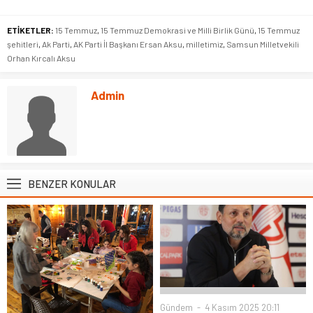
ETİKETLER:
15 Temmuz
,
15 Temmuz Demokrasi ve Milli Birlik Günü
,
15 Temmuz
şehitleri
,
Ak Parti
,
AK Parti İl Başkanı Ersan Aksu
,
milletimiz
,
Samsun Milletvekili
Orhan Kırcalı Aksu
Admin
BENZER KONULAR
Gündem
4 Kasım 2025 20:11