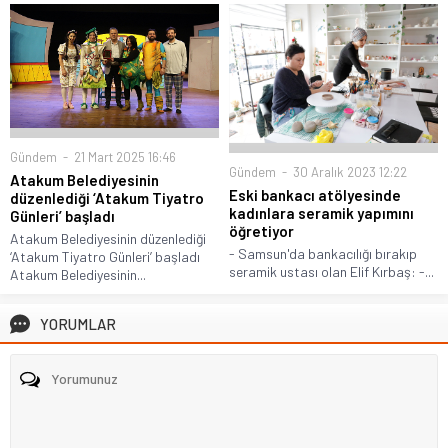
Gündem
21 Mart 2025 16:46
Gündem
30 Aralık 2023 12:22
Atakum Belediyesinin
Eski bankacı atölyesinde
düzenlediği ‘Atakum Tiyatro
kadınlara seramik yapımını
Günleri’ başladı
öğretiyor
Atakum Belediyesinin düzenlediği
- Samsun'da bankacılığı bırakıp
‘Atakum Tiyatro Günleri’ başladı
seramik ustası olan Elif Kırbaş: -...
Atakum Belediyesinin...
YORUMLAR