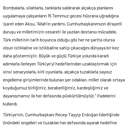
Bombalarla, silahlarla, tanklarla saldırarak alçakça planlarını
uygulamaya çalışanların 15 Temmuz gecesi hüsrana uğradığına
işaret eden Aksu, “Allah'ın yardımı, Cumhurbaşkanımızın dirayetli
duruşu ve milletimizin cesareti ile yazılan destansı mücadele,
Türk milletinin tarih boyunca olduğu gibi her ne şartta olursa
olsun istiklaline ve istikbaline sahip çıkacağını dünyaya bir kez
daha göstermiştir. Büyük ve güçlü Türkiye yolunda kararlı
adımlarla ilerleyen Türkiye'yi hedeflerinden uzaklaştırmak için
sinsi senaryolarla, kirli oyunlarla, alçakça tuzaklarla sayısız
engelleme girişimlerinde bulunan şer odakları, millet olarak ortaya
koyduğumuz birliğimiz, beraberliğimiz, kardeşliğimiz ve
dayanışmamız ile her defasında püskürtülmüştür.” ifadelerini
kullandı.
Türkiye'nin, Cumhurbaşkanı Recep Tayyip Erdoğan liderliğinde
önündeki engelleri ve tuzakları her defasında aşarak hedefine