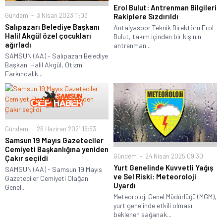
Erol Bulut: Antrenman Bilgileri
Gündem
3 Nisan 2023 11:03
Rakiplere Sızdırıldı
Salıpazarı Belediye Başkanı
Antalyaspor Teknik Direktörü Erol
Halil Akgül özel çocukları
Bulut, takım içinden bir kişinin
ağırladı
antrenman...
SAMSUN (AA) - Salıpazarı Belediye
Başkanı Halil Akgül, Otizm
Farkındalık...
Gündem
26 Haziran 2021 16:53
Samsun 19 Mayıs Gazeteciler
Cemiyeti Başkanlığına yeniden
Gündem
24 Nisan 2025 09:30
Çakır seçildi
Yurt Genelinde Kuvvetli Yağış
SAMSUN (AA) - Samsun 19 Mayıs
ve Sel Riski: Meteoroloji
Gazeteciler Cemiyeti Olağan
Uyardı
Genel...
Meteoroloji Genel Müdürlüğü (MGM),
yurt genelinde etkili olması
beklenen sağanak...