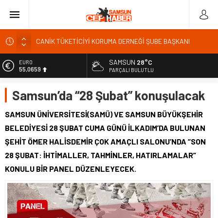
CANİK TÜKETİCİYİ KORUMA DERNEĞİ ŞUBE BAŞKANI
İBRAHİM ÖRS ÜN. AÇIKLAMASI MİLYONLARCA İNTERNET
KULLANICISINI İLGİLENDİREN KARAR VERİLDİ
SAMSUN
28°C
EURO
Kardef Başkanı Adem GÜNER Yunanistan bu kararını
55,0659
PARÇALI BULUTLU
gözden geçirmelidir diyerek tepkilerini gösterdi
ALTIN
24 Temmuz Basın Bayramı basın özgürlüğünün günüdür
Samsun’da “28 Şubat” konuşulacak
6.521,17
Sandık Bir Emanettir, Emanete İhanet Olmaz
BİST
SAMSUN ÜNİVERSİTESİ(SAMÜ) VE SAMSUN BÜYÜKŞEHİR
13.685,30
Fatih Mahallesi Sakinleri Ilkadım Belediye Başkanı İhsan
BELEDİYESİ 28 ŞUBAT CUMA GÜNÜ İLKADIM’DA BULUNAN
KURNAZ ve Muhtarları Seda KEKLİK ‘teşekķür ettiler.
DOLAR
ŞEHİT ÖMER HALİSDEMİR ÇOK AMAÇLI SALONU’NDA “SON
47,5953
28 ŞUBAT: İHTİMALLER, TAHMİNLER, HATIRLAMALAR”
KONULU BİR PANEL DÜZENLEYECEK.