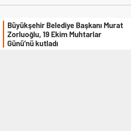
Büyükşehir Belediye Başkanı Murat
Zorluoğlu, 19 Ekim Muhtarlar
Günü’nü kutladı
TRABZON (AA) – Trabzon Büyükşehir Belediye Başkanı
Murat Zorluoğlu, 19 Ekim Muhtarlar Günü dolayısıyla
kutlama mesajı yayımladı. Zorluoğlu …