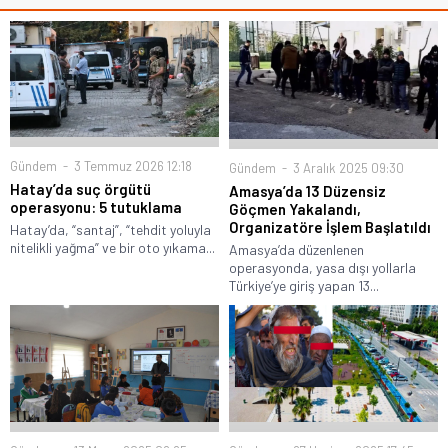
Gündem
3 Temmuz 2026 12:18
Gündem
3 Aralık 2025 09:30
Hatay’da suç örgütü
Amasya’da 13 Düzensiz
operasyonu: 5 tutuklama
Göçmen Yakalandı,
Organizatöre İşlem Başlatıldı
Hatay’da, “santaj”, “tehdit yoluyla
nitelikli yağma” ve bir oto yıkama...
Amasya’da düzenlenen
operasyonda, yasa dışı yollarla
Türkiye’ye giriş yapan 13...