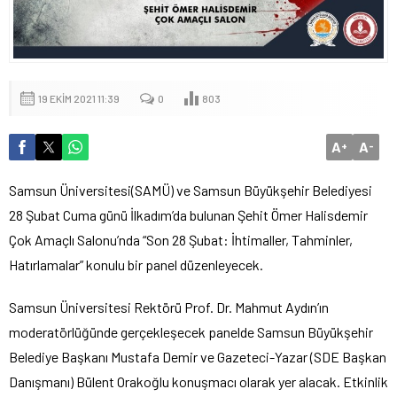
19 EKIM 2021 11:39
0
803
A
A
+
-
Samsun Üniversitesi(SAMÜ) ve Samsun Büyükşehir Belediyesi
28 Şubat Cuma günü İlkadım’da bulunan Şehit Ömer Halisdemir
Çok Amaçlı Salonu’nda “Son 28 Şubat: İhtimaller, Tahminler,
Hatırlamalar” konulu bir panel düzenleyecek.
Samsun Üniversitesi Rektörü Prof. Dr. Mahmut Aydın’ın
moderatörlüğünde gerçekleşecek panelde Samsun Büyükşehir
Belediye Başkanı Mustafa Demir ve Gazeteci-Yazar (SDE Başkan
Danışmanı) Bülent Orakoğlu konuşmacı olarak yer alacak. Etkinlik