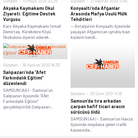
Gündem
13 Mayıs 2025 02:25
Gündem
27 Haziran 2025 17:45
Akyaka Kaymakamı Okul
Konyaaltı’nda Afganlar
Ziyareti: Eğitime Destek
Arasında Mafya Usulü Mülk
Vurgusu
Tehditleri
Kars Akyaka Kaymakamı İsmail
— Antalya’nın Konyaaltı ilçesinde
Demirtaş, Kürekdere Köyü
yaşayan Afganistan uyruklu bazı
İlkokulunu ziyaret ederek...
kişilerin kendi...
Gündem
16 Haziran 2023 16:33
Salıpazarı’nda “Afet
Farkındalık Eğitimi”
düzenlendi
SAMSUN (AA) - Samsun'un
Gündem
25 Ekim 2021 14:16
Salıpazarı ilçesinde "Afet
Samsun’da tıra arkadan
Farkındalık Eğitimi"
çarpan hafif ticari aracın
gerçekleştirildi.Salıpazarı...
sürücüsü öldü
SAMSUN (AA) - Samsun'un Havza
ilçesinde meydana gelen trafik
kazasında...