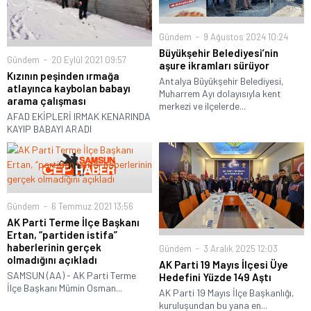
Gündem
9 Ağustos 2024 10:24
Büyükşehir Belediyesi’nin
Gündem
20 Eylül 2021 09:57
aşure ikramları sürüyor
Kızının peşinden ırmağa
Antalya Büyükşehir Belediyesi,
atlayınca kaybolan babayı
Muharrem Ayı dolayısıyla kent
arama çalışması
merkezi ve ilçelerde...
AFAD EKİPLERİ IRMAK KENARINDA
KAYIP BABAYI ARADI
Gündem
6 Temmuz 2021 13:56
AK Parti Terme İlçe Başkanı
Ertan, “partiden istifa”
haberlerinin gerçek
Gündem
3 Aralık 2025 12:03
olmadığını açıkladı
AK Parti 19 Mayıs İlçesi Üye
SAMSUN (AA) - AK Parti Terme
Hedefini Yüzde 149 Aştı
İlçe Başkanı Mümin Osman...
AK Parti 19 Mayıs İlçe Başkanlığı,
kuruluşundan bu yana en...