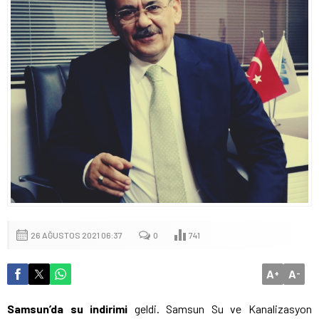
26 AĞUSTOS 2021 06:37
0
741
A
A
+
-
Samsun’da su indirimi
geldi. Samsun Su ve Kanalizasyon