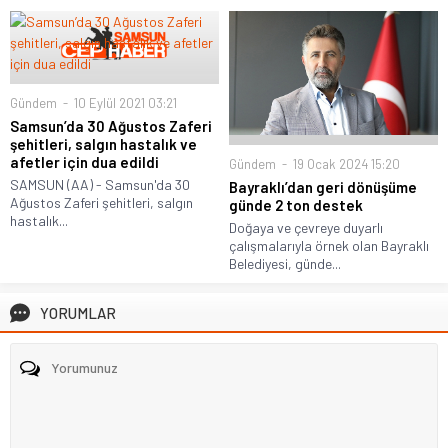
Gündem
10 Eylül 2021 03:21
Samsun’da 30 Ağustos Zaferi
şehitleri, salgın hastalık ve
afetler için dua edildi
Gündem
19 Ocak 2024 15:20
SAMSUN (AA) - Samsun'da 30
Bayraklı’dan geri dönüşüme
Ağustos Zaferi şehitleri, salgın
günde 2 ton destek
hastalık...
Doğaya ve çevreye duyarlı
çalışmalarıyla örnek olan Bayraklı
Belediyesi, günde...
YORUMLAR