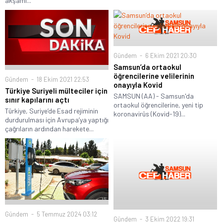
akşamı...
Gündem
6 Ekim 2021 20:30
Samsun’da ortaokul
öğrencilerine velilerinin
Gündem
18 Ekim 2021 22:53
onayıyla Kovid
Türkiye Suriyeli mülteciler için
SAMSUN (AA) - Samsun'da
sınır kapılarını açtı
ortaokul öğrencilerine, yeni tip
Türkiye, Suriye’de Esad rejiminin
koronavirüs (Kovid-19)...
durdurulması için Avrupa’ya yaptığı
çağrıların ardından harekete...
Gündem
5 Temmuz 2024 03:12
Gündem
3 Ekim 2022 19:31