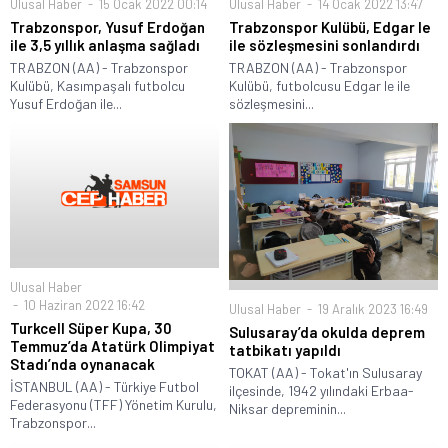
Ulusal Haber
15 Ocak 2022 00:14
Ulusal Haber
14 Ocak 2022 13:47
Trabzonspor, Yusuf Erdoğan
Trabzonspor Kulübü, Edgar Ie
ile 3,5 yıllık anlaşma sağladı
ile sözleşmesini sonlandırdı
TRABZON (AA) - Trabzonspor
TRABZON (AA) - Trabzonspor
Kulübü, Kasımpaşalı futbolcu
Kulübü, futbolcusu Edgar Ie ile
Yusuf Erdoğan ile...
sözleşmesini...
Ulusal Haber
10 Haziran 2022 16:42
Ulusal Haber
19 Aralık 2023 16:49
Turkcell Süper Kupa, 30
Sulusaray’da okulda deprem
Temmuz’da Atatürk Olimpiyat
tatbikatı yapıldı
Stadı’nda oynanacak
TOKAT (AA) - Tokat'ın Sulusaray
İSTANBUL (AA) - Türkiye Futbol
ilçesinde, 1942 yılındaki Erbaa-
Federasyonu (TFF) Yönetim Kurulu,
Niksar depreminin...
Trabzonspor...