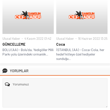
Ulusal Haber
4 Kasım 2022 01:42
Ulusal Haber
16 Haziran 2022 13:25
GÜNCELLEME
Coca
BOLU (AA) - Bolu'da, Yedigöller Milli
İSTANBUL (AA) - Coca-Cola, her
Parkı yolu üzerindeki ormanlık...
hedef kitleye özel hediyeler
sunduğu...
YORUMLAR