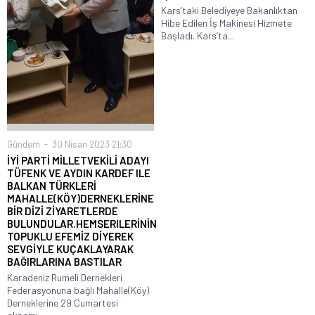
Kars’taki Belediyeye Bakanlıktan
Hibe Edilen İş Makinesi Hizmete
Başladı. Kars’ta...
Gündem
30 Nisan 2023 21:30
İYİ PARTİ MİLLETVEKİLİ ADAYI
TÜFENK VE AYDIN KARDEF ILE
BALKAN TÜRKLERİ
MAHALLE(KÖY)DERNEKLERİNE
BİR DİZİ ZİYARETLERDE
BULUNDULAR.HEMSERILERİNİN
TOPUKLU EFEMİZ DİYEREK
SEVGİYLE KUÇAKLAYARAK
BAĞIRLARINA BASTILAR
Karadeniz Rumeli Dernekleri
Federasyonuna bağlı Mahalle(Köy)
Derneklerine 29 Cumartesi