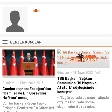
n8n
BENZER KONULAR
Gündem
19 Mayıs 2023 14:43
TBB Başkanı Sağkan
Samsun’da “19 Mayıs ve
Gündem
1 Ekim 2024 23:13
Atatürk” söyleşisinde
Cumhurbaşkanı Erdoğan’dan
konuştu:
“Camiler ve Din Görevlileri
- "Bugün burada bu çatının altında
Haftası” mesajı
özgürce konuşabiliyorsak,
Cumhurbaşkanı Recep Tayyip
eleştirilerimizi birbirimize...
Erdoğan, Camiler ve Din Görevlileri