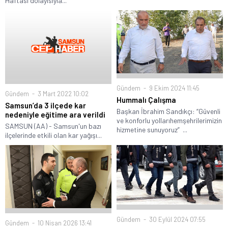
Haftası dolayısıyla...
Gündem
9 Ekim 2024 11:45
Gündem
3 Mart 2022 10:02
Hummalı Çalışma
Samsun’da 3 ilçede kar
Başkan İbrahim Sandıkçı: “Güvenli
nedeniyle eğitime ara verildi
ve konforlu yollarıhemşehrilerimizin
SAMSUN (AA) - Samsun'un bazı
hizmetine sunuyoruz” ...
ilçelerinde etkili olan kar yağışı...
Gündem
30 Eylül 2024 07:55
Gündem
10 Nisan 2026 13:41