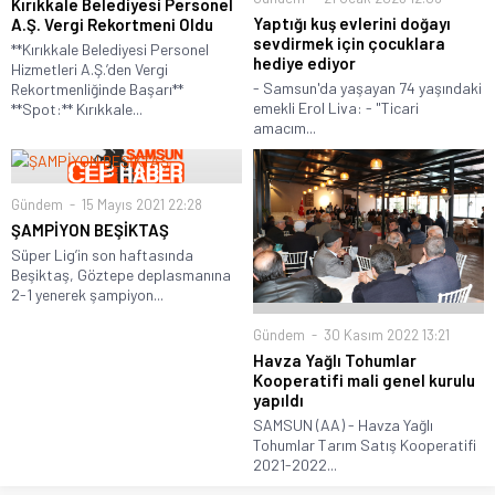
Kırıkkale Belediyesi Personel
Yaptığı kuş evlerini doğayı
A.Ş. Vergi Rekortmeni Oldu
sevdirmek için çocuklara
**Kırıkkale Belediyesi Personel
hediye ediyor
Hizmetleri A.Ş.’den Vergi
- Samsun'da yaşayan 74 yaşındaki
Rekortmenliğinde Başarı**
emekli Erol Liva: - "Ticari
**Spot:** Kırıkkale...
amacım...
Gündem
15 Mayıs 2021 22:28
ŞAMPİYON BEŞİKTAŞ
Süper Lig’in son haftasında
Beşiktaş, Göztepe deplasmanına
2-1 yenerek şampiyon...
Gündem
30 Kasım 2022 13:21
Havza Yağlı Tohumlar
Kooperatifi mali genel kurulu
yapıldı
SAMSUN (AA) - Havza Yağlı
Tohumlar Tarım Satış Kooperatifi
2021-2022...