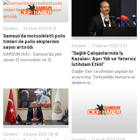
Gündem
23 Ekim 2023 15:13
Samsun’da motosikletli polis
timleri ile polis ekiplerinin
Gündem
3 Haziran 2025 12:21
sayısı artırıldı
“Sağlık Çalışanlarında İş
SAMSUN (AA) - Samsun'da yeni
Kazaları: Aşırı Yük ve Yetersiz
alınan 12 motosiklet ve 12...
İstihdam Etkili”
Sağlık-Sen tarafından yapılan bir
araştırma, Türkiye’deki hemşire ve
ebelerin iş...
Gündem
2 Kasım 2025 08:46
Gündem
21 Ocak 2023 12:09