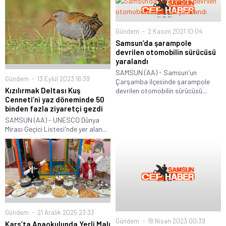
Gündem
2 Kasım 2021 10:04
Samsun’da şarampole
devrilen otomobilin sürücüsü
yaralandı
SAMSUN (AA) - Samsun'un
Gündem
13 Eylül 2023 16:39
Çarşamba ilçesinde şarampole
Kızılırmak Deltası Kuş
devrilen otomobilin sürücüsü...
Cenneti’ni yaz döneminde 50
binden fazla ziyaretçi gezdi
SAMSUN (AA) - UNESCO Dünya
Mirası Geçici Listesi'nde yer alan...
Gündem
21 Aralık 2025 23:33
Gündem
18 Nisan 2023 00:39
Kars’ta Anaokulunda Yerli Malı