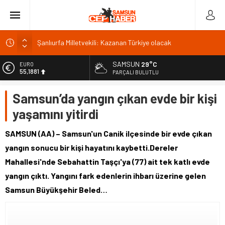
Şanlıurfa Milletvekili: Kazanan Türkiye olacak
İSDEMİR’in 2026 ilk yarı yatırımları büyük ivme kazandı
SAMSUN
29°C
EURO
Trabzonspor’da kombine satışında rekor: 18 bin
55,1881
PARÇALI BULUTLU
Van’da Sahil Yolu kavşak düzenlemesi tamamlandı
ALTIN
Samsun’da yangın çıkan evde bir kişi
Van Gölü’ne 4 yeni ücretsiz halk plajı yapılacak
6.660,55
yaşamını yitirdi
BİST
13.779,39
SAMSUN (AA) – Samsun'un Canik ilçesinde bir evde çıkan
DOLAR
yangın sonucu bir kişi hayatını kaybetti.Dereler
47,7111
Mahallesi'nde Sebahattin Taşçı'ya (77) ait tek katlı evde
yangın çıktı. Yangını fark edenlerin ihbarı üzerine gelen
Samsun Büyükşehir Beled…