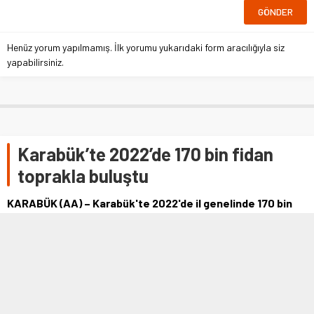
Henüz yorum yapılmamış. İlk yorumu yukarıdaki form aracılığıyla siz
yapabilirsiniz.
Karabük’te 2022’de 170 bin fidan
toprakla buluştu
KARABÜK (AA) – Karabük'te 2022'de il genelinde 170 bin
fidan dikimi gerçekleştirildi.Vali Fuat Gürel, 2023 yılı kurum
denetimleri kapsamında Karabük Orman İşletme
Müdürlüğünü ziyaret ederek, İl Müdürü Aydın Kırımlı'dan
2022 yılında yapılan çal…