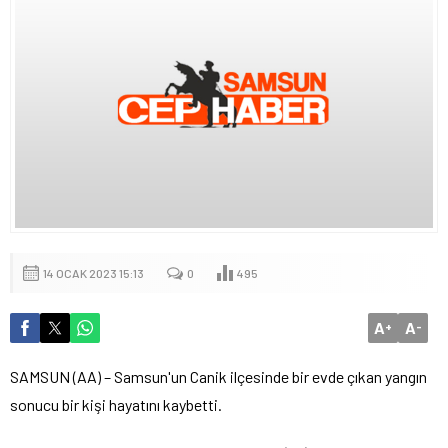
14 OCAK 2023 15:13
0
495
A
A
+
-
SAMSUN (AA) – Samsun'un Canik ilçesinde bir evde çıkan yangın
sonucu bir kişi hayatını kaybetti.