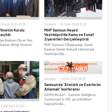
 Aralık 2024 13:25
Gündem
13 Ocak 2026 12:20
k Yönetim Kurulu
MHP Samsun Heyeti
seçildi.
Vezirköprü’de Kamu ve Esnaf
Ziyaretleri Gerçekleştirdi
ye Başkanı Murat İkiz,
kanları Birliği Yönetim
MHP Samsun İl Başkanlığı, Genel
Başkan Devlet Bahçeli talimatıyla
Vezirköprü’de...
Gündem
4 Ekim 2023 18:33
Samsun’da “Atatürk ve Eserlerini
Anlamak” konferansı
SAMSUN (AA) - Samsun Valiliğince,
Cumhuriyet'in 100. yılı etkinlikleri
kapsamında...
 Eylül 2021 02:05
e cinsel istismar’