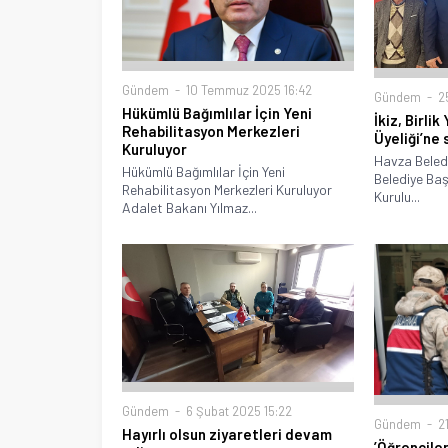
Gündem
10 Temmuz 2025 16:42
Gündem
25
Hükümlü Bağımlılar İçin Yeni
İkiz, Birli
Rehabilitasyon Merkezleri
Üyeliği’ne 
Kuruluyor
Havza Beledi
Hükümlü Bağımlılar İçin Yeni
Belediye Baş
Rehabilitasyon Merkezleri Kuruluyor
Kurulu...
Adalet Bakanı Yılmaz...
Gündem
6 Şubat 2025 15:22
Gündem
21
Hayırlı olsun ziyaretleri devam
’Öğrenciler