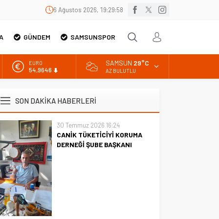
6 Ağustos 2026, 19:29:59
A
GÜNDEM
SAMSUNSPOR
SAMSUN
29°C
EURO
54,9646
AZ BULUTLU
ALTIN
6.488,95
SON DAKİKA HABERLERİ
BİST
13.798,82
30 Temmuz 2026 16:24
CANİK TÜKETİCİYİ KORUMA
DOLAR
47,5939
DERNEĞİ ŞUBE BAŞKANI
İBRAHİM ÖRS ÜN. AÇIKLAMASI
MİLYONLARCA İNTERNET
KULLANICISINI İLGİLENDİREN
KARAR VERİLDİ
CANİK TÜKETİCİYİ KORUMA
DERNEĞİ ŞUBE BAŞKANI
İBRAHİM ÖRS ÜN. AÇIKLAMASI