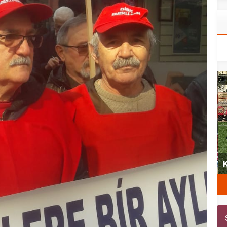
yeni
Şubat’ta spor ve heyecan var
K