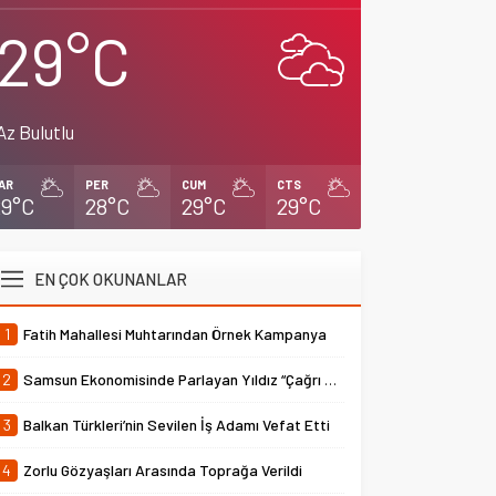
29°C
Az Bulutlu
AR
PER
CUM
CTS
29°C
28°C
29°C
29°C
EN ÇOK OKUNANLAR
1
Fatih Mahallesi Muhtarından Örnek Kampanya
2
Samsun Ekonomisinde Parlayan Yıldız “Çağrı Temper”
3
Balkan Türkleri’nin Sevilen İş Adamı Vefat Etti
4
Zorlu Gözyaşları Arasında Toprağa Verildi