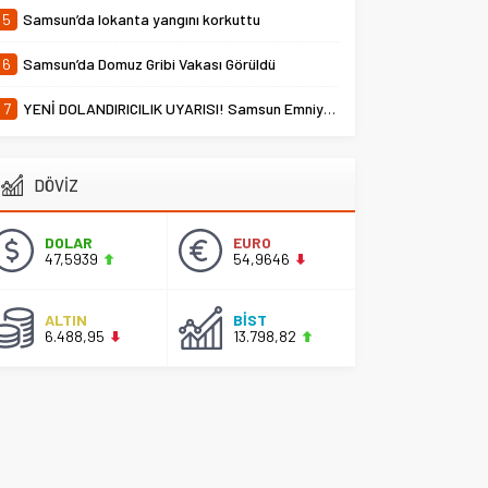
5
Samsun’da lokanta yangını korkuttu
6
Samsun’da Domuz Gribi Vakası Görüldü
7
YENİ DOLANDIRICILIK UYARISI! Samsun Emniyet Müdürlüğü Uyardı
DÖVİZ
DOLAR
EURO
47,5939
54,9646
ALTIN
BİST
6.488,95
13.798,82