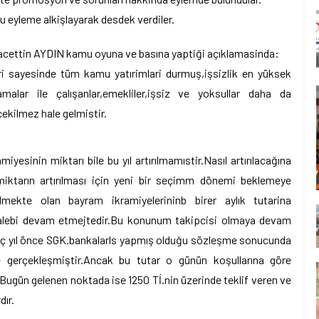
u eyleme alkişlayarak desdek verdiler.
cettin AYDIN kamu oyuna ve basına yaptiği açıklamasinda:
lari sayesinde tüm kamu yatırimlari durmuş,işsizlik en yüksek
malar ile çalışanlar,emekliler,işsiz ve yoksullar daha da
çekilmez hale gelmistir.
sinin miktarı bile bu yıl artırılmamıstir.Nasıl artırılacağına
iktarın artırılması için yeni bir seçimm dönemi beklemeye
lmekte olan bayram ikramiyelerininb birer aylık tutarina
 talebi devam etmejtedir.Bu konunum takipcisi olmaya devam
ç yıl önce SGK.bankalarls yapmış olduğu sözleşme sonucunda
 gerçekleşmiştir.Ancak bu tutar o günün koşullarına göre
.Bugün gelenen noktada ise 1250 Tĺ.nin üzerinde teklif veren ve
dır.