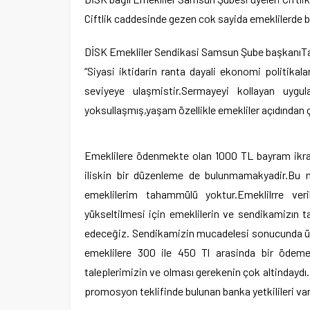
Ciftlik caddesinde gezen cok sayida emeklilerde b
DİSK Emekliler Sendikasi Samsun Şube başkanıTa
“Siyasi iktidarin ranta dayali ekonomi politika
seviyeye ulaşmistir.Sermayeyi kollayan uygula
yoksullaşmış,yaşam özellikle emekliler açıdından 
Emeklilere ödenmekte olan 1000 TL bayram ikramiye
iliskin bir düzenleme de bulunmamakyadir.Bu m
emeklilerim tahammülü yoktur.Emeklilrre veri
yükseltilmesi için emeklilerin ve sendikamizın
edeceğiz. Sendikamizin mucadelesi sonucunda ü
emeklilere 300 ile 450 Tl arasinda bir ödeme
taleplerimizin ve olması gerekenin çok altindaydı
promosyon teklifinde bulunan banka yetkilileri var