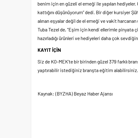
benim için en güzeli el emeği ile yapılan hediyeler
kattığını düşünüyorum” dedi. Bir diğer kursiyer Şü
Ege Üniversitesi Spor Kulübüne 
merkez tahsis edildi
alınan eşyalar değil de el emeği ve vakit harcanan
Tuba Tezel de, “Eşim için kendi ellerimle pinyata çi
hazırladığı ürünleri ve hediyeleri daha çok sevdiğini
KAYIT İÇİN
Siz de KO-MEK’te bir birinden güzel 379 farklı br
yaptırabilir istediğiniz branşta eğitim alabilirsiniz
Kaynak: (BYZHA) Beyaz Haber Ajansı