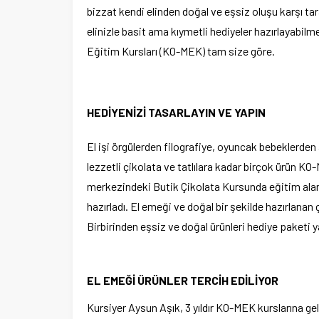
bizzat kendi elinden doğal ve eşsiz oluşu karşı tar
elinizle basit ama kıymetli hediyeler hazırlayabil
Eğitim Kursları (KO-MEK) tam size göre.
HEDİYENİZİ TASARLAYIN VE YAPIN
El işi örgülerden filografiye, oyuncak bebeklerden
lezzetli çikolata ve tatlılara kadar birçok ürün K
merkezindeki Butik Çikolata Kursunda eğitim alan k
hazırladı. El emeği ve doğal bir şekilde hazırlanan ç
Birbirinden eşsiz ve doğal ürünleri hediye paketi ya
EL EMEĞİ ÜRÜNLER TERCİH EDİLİYOR
Kursiyer Aysun Aşık, 3 yıldır KO-MEK kurslarına ge