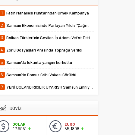
1
Fatih Mahallesi Muhtarından Örnek Kampanya
2
Samsun Ekonomisinde Parlayan Yıldız “Çağrı Temper”
3
Balkan Türkleri’nin Sevilen İş Adamı Vefat Etti
4
Zorlu Gözyaşları Arasında Toprağa Verildi
5
Samsun’da lokanta yangını korkuttu
6
Samsun’da Domuz Gribi Vakası Görüldü
7
YENİ DOLANDIRICILIK UYARISI! Samsun Emniyet Müdürlüğü Uyardı
DÖVİZ
DOLAR
EURO
47,6961
55,1808