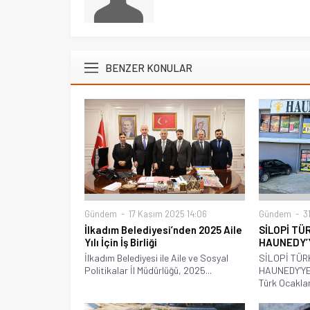
BENZER KONULAR
Gündem
17 Kasım 2025 14:06
Gündem
31
İlkadım Belediyesi’nden 2025 Aile
SİLOPİ T
Yılı İçin İş Birliği
HAUNEDY’
İlkadım Belediyesi ile Aile ve Sosyal
SİLOPİ TÜ
Politikalar İl Müdürlüğü, 2025...
HAUNEDY’YE 
Türk Ocaklar