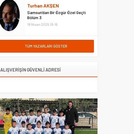
hastanede ziyaret etti. Erzurum
Turhan AKŞEN
Adliyesi’nde çıkan yangına
Samsun’dan Bir Özgür Özel Geçti
müdahale eden Çarşı ve
Bölüm 3
Mahalle...
18 Nisan 2025 19:16
TÜM YAZARLARI GÖSTER
ALIŞVERİŞİN GÜVENLİ ADRESİ