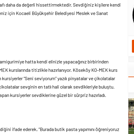
afı daha da değerli hissettirmektedir. Sevdiğiniz kişilere kendi
meniz için Kocaeli Büyükşehir Belediyesi Meslek ve Sanat
 amigurimiye hatta kendi elinizle yapacağınız birbirinden
O-MEK kurslarında titizlikle hazırlanıyor. Köseköy KO-MEK kurs
ursiyerler “Seni seviyorum” yazılı pinyatalar ve çikolatalar
ikolatalar sevginin en tatlı hali olarak sevdikleriyle buluştu.
pan kursiyerler sevdiklerine güzel bir sürpriz hazırladı.
ldiğini ifade ederek, “Burada butik pasta yapımını öğreniyoruz