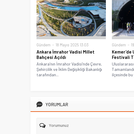
Gündem
18 Mayıs 2025 13:03
Gündem
19
Ankara İmrahor Vadisi Millet
Kemer’de U
Bahçesi Açıldı
Festivali
Ankara’nın İmrahor Vadisi’nde Çevre,
Uluslararası 
Şehircilik ve İklim Değişikliği Bakanlığı
Tamamlandı 
tarafından...
ilçesinde bu yı
YORUMLAR