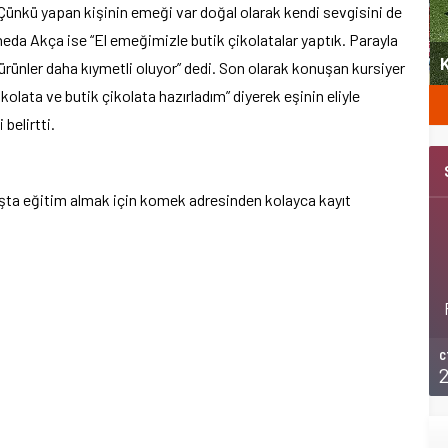
. Çünkü yapan kişinin emeği var doğal olarak kendi sevgisini de
heda Akça ise “El emeğimizle butik çikolatalar yaptık. Parayla
yeni
Şubat’ta spor ve heyecan var
K
 ürünler daha kıymetli oluyor” dedi. Son olarak konuşan kursiyer
kolata ve butik çikolata hazırladım” diyerek eşinin eliyle
 belirtti.
anşta eğitim almak için komek adresinden kolayca kayıt
.
C