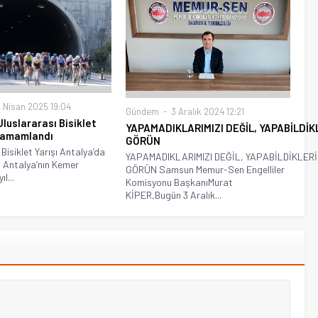
 Nisan 2025 19:04
Gündem
3 Aralık 2024 12:21
luslararası Bisiklet
YAPAMADIKLARIMIZI DEĞİL, YAPABİLDİK
 Tamamlandı
GÖRÜN
Bisiklet Yarışı Antalya’da
YAPAMADIKLARIMIZI DEĞİL, YAPABİLDİKLERİ
Antalya’nın Kemer
GÖRÜN Samsun Memur-Sen Engelliler
l...
Komisyonu BaşkanıMurat
KİPER,Bugün 3 Aralık...