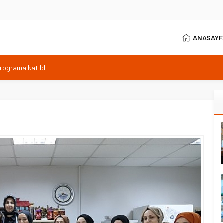
ANASAYF
programa katıldı
ıyor, Kuzey Çevre Yolu Ekimde
arptığı emekli astsubay öldü
ilen sıcaklık 40 derece
anı 371 sporcuyla sürüyor