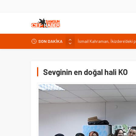
İsmail Kahraman, İkizdere’deki 
SON DAKİKA
Malatya Havalimanı Eylülde Açıl
Akülü aracındayken otomobilin ç
Antalya’da nem yüzde 80, hissed
Isparta’da bisiklet kupası heyec
Sevginin en doğal hali KO