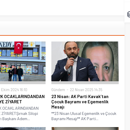
 Ekim 2024 16:10
Gündem
22 Nisan 2025 14:35
ÜRK OCAKLARINDANDAN
23 Nisan: AK Parti Kavak’tan
YE ZİYARET
Çocuk Bayramı ve Egemenlik
Mesajı
RK OCAKLARINDANDAN
ZİYARETŞırnak Silopi
**23 Nisan Ulusal Egemenlik ve Çocuk
ı Başkanı Adem...
Bayramı Mesajı** AK Parti...