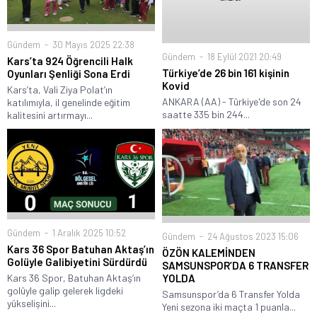
Gündem
30 Mayıs 2025 22:38
Gündem
18 Eylül 2021 20:49
Kars’ta 924 Öğrencili Halk
Türkiye’de 26 bin 161 kişinin
Oyunları Şenliği Sona Erdi
Kovid
Kars’ta, Vali Ziya Polat’ın
ANKARA (AA) - Türkiye'de son 24
katılımıyla, il genelinde eğitim
saatte 335 bin 244...
kalitesini artırmayı...
Gündem
1 Aralık 2025 10:52
Gündem
24 Ağustos 2023 15:06
Kars 36 Spor Batuhan Aktaş’ın
ÖZÖN KALEMİNDEN
Golüyle Galibiyetini Sürdürdü
SAMSUNSPOR’DA 6 TRANSFER
YOLDA
Kars 36 Spor, Batuhan Aktaş’ın
golüyle galip gelerek ligdeki
Samsunspor’da 6 Transfer Yolda
yükselişini...
Yeni sezona iki maçta 1 puanla...