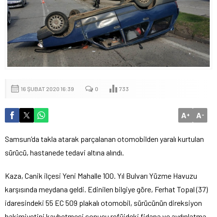
16 ŞUBAT 2020 16:39
0
733
A
A
+
-
Samsun’da takla atarak parçalanan otomobilden yaralı kurtulan
sürücü, hastanede tedavi altına alındı.
Kaza, Canik ilçesi Yeni Mahalle 100. Yıl Bulvarı Yüzme Havuzu
karşısında meydana geldi. Edinilen bilgiye göre, Ferhat Topal (37)
idaresindeki 55 EC 509 plakalı otomobil, sürücünün direksiyon
hakimiyetini kaybetmesi sonucu refüjdeki fidana ve aydınlatma