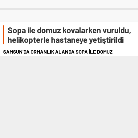
Sopa ile domuz kovalarken vuruldu,
helikopterle hastaneye yetiştirildi
SAMSUN’DA ORMANLIK ALANDA SOPA İLE DOMUZ
KOVALARKEN TÜFEKLE ATEŞ EDİLMESİ SONUCU DOMUZ
KURŞUNUYLA KOLUNDAN VURULARAK YARALANAN TALİP
KARAGÖZ’ÜN (57) YARDIMINA AMBULANS HELİKOPTER
YETİŞTİ. ORMANLIK ALANA ULAŞAN AMBULANS
HELİKOPTER YARALIYI ALARAK HASTANEYE GÖTÜRDÜ.