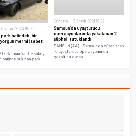
Gündem
3 Aralık 2021 18:22
Samsun’da uyuşturucu
 Haziran 2023 16:40
operasyonlarında yakalanan 2
park halindeki bir
şüpheli tutuklandı
yorgun mermi isabet
SAMSUN (AA) - Samsun'da düzenlenen
iki uyuşturucu operasyonunda
) - Samsun'un Tekkeköy
gözaltına alınan...
in önünde bulunan park...