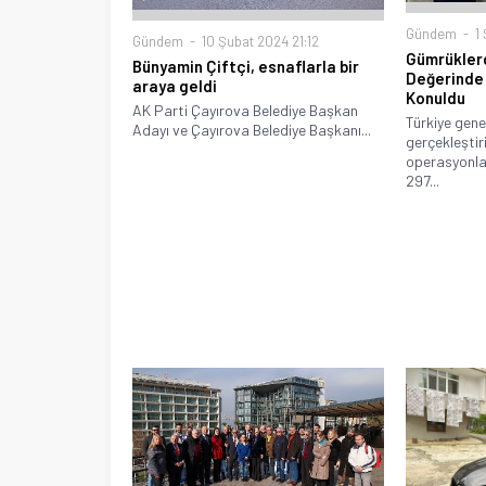
Gündem
1 
Gündem
10 Şubat 2024 21:12
Gümrüklerd
Bünyamin Çiftçi, esnaflarla bir
Değerinde 
araya geldi
Konuldu
AK Parti Çayırova Belediye Başkan
Türkiye gene
Adayı ve Çayırova Belediye Başkanı...
gerçekleştir
operasyonla
297...