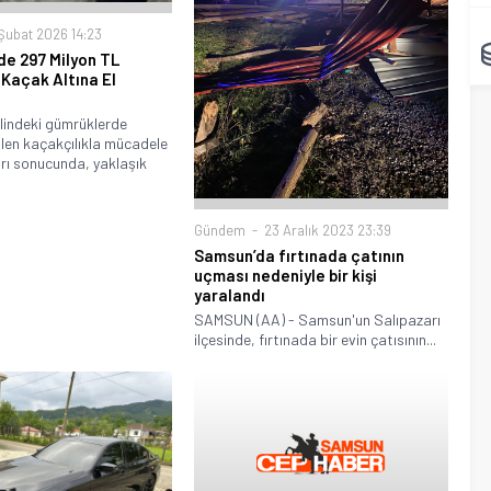
Şubat 2026 14:23
e 297 Milyon TL
Kaçak Altına El
lindeki gümrüklerde
ilen kaçakçılıkla mücadele
rı sonucunda, yaklaşık
Gündem
23 Aralık 2023 23:39
Samsun’da fırtınada çatının
uçması nedeniyle bir kişi
yaralandı
SAMSUN (AA) - Samsun'un Salıpazarı
ilçesinde, fırtınada bir evin çatısının...