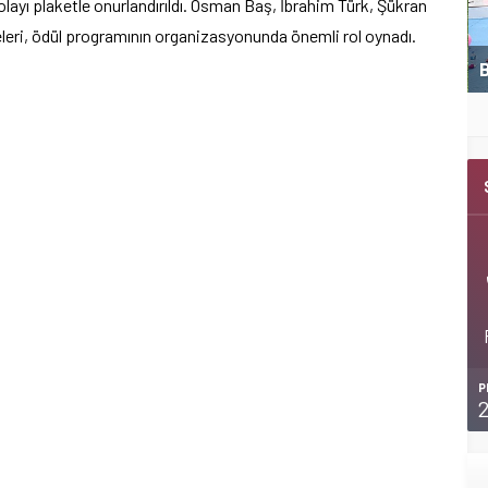
layı plaketle onurlandırıldı. Osman Baş, İbrahim Türk, Şükran
üyeleri, ödül programının organizasyonunda önemli rol oynadı.
Kemer Belediyespor U11 ilk maçını kazandı
B
P