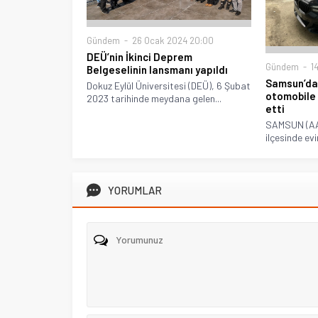
Gündem
26 Ocak 2024 20:00
DEÜ’nin İkinci Deprem
Gündem
14
Belgeselinin lansmanı yapıldı
Samsun’da 
Dokuz Eylül Üniversitesi (DEÜ), 6 Şubat
otomobile 
2023 tarihinde meydana gelen...
etti
SAMSUN (AA
ilçesinde ev
YORUMLAR