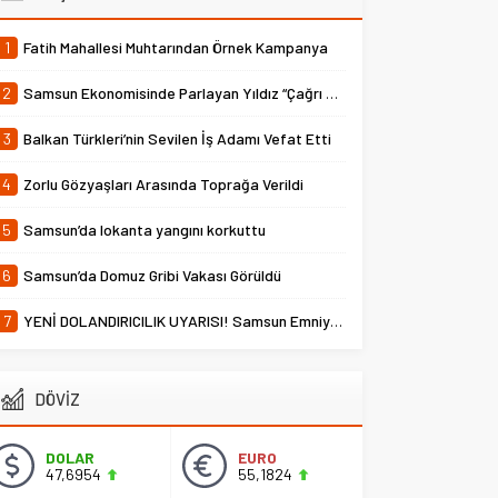
1
Fatih Mahallesi Muhtarından Örnek Kampanya
2
Samsun Ekonomisinde Parlayan Yıldız “Çağrı Temper”
3
Balkan Türkleri’nin Sevilen İş Adamı Vefat Etti
4
Zorlu Gözyaşları Arasında Toprağa Verildi
5
Samsun’da lokanta yangını korkuttu
6
Samsun’da Domuz Gribi Vakası Görüldü
7
YENİ DOLANDIRICILIK UYARISI! Samsun Emniyet Müdürlüğü Uyardı
DÖVİZ
DOLAR
EURO
47,6954
55,1824