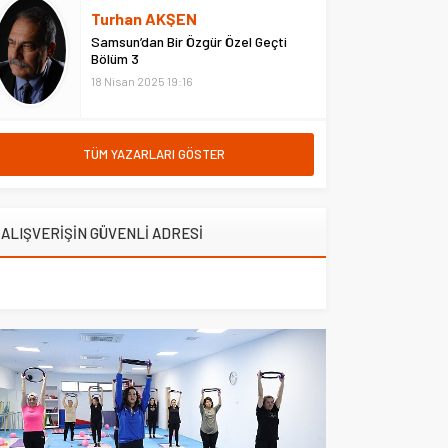
hastanede ziyaret etti. Erzurum
Turhan AKŞEN
Adliyesi’nde çıkan yangına
Samsun’dan Bir Özgür Özel Geçti
müdahale eden Çarşı ve
Bölüm 3
Mahalle...
18 Nisan 2025 19:16
TÜM YAZARLARI GÖSTER
ALIŞVERİŞİN GÜVENLİ ADRESİ