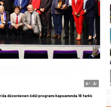
A
A
+
-
on’da düzenlenen ödül programı kapsamında 16 farklı
.