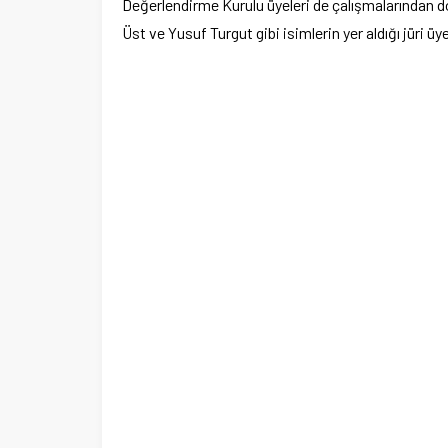
Değerlendirme Kurulu üyeleri de çalışmalarından do
Üst ve Yusuf Turgut gibi isimlerin yer aldığı jüri 
por Kulübüne yeni
i
Şubat’ta spor ve heyecan var