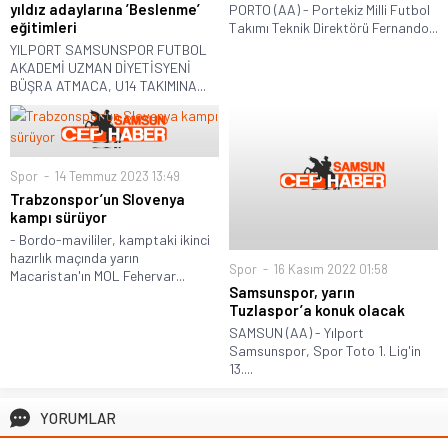
yıldız adaylarına ’Beslenme’
PORTO (AA) - Portekiz Milli Futbol
eğitimleri
Takımı Teknik Direktörü Fernando...
YILPORT SAMSUNSPOR FUTBOL
AKADEMİ UZMAN DİYETİSYENİ
BÜŞRA ATMACA, U14 TAKIMINA...
Spor
14 Temmuz 2023 13:49
Trabzonspor’un Slovenya
kampı sürüyor
- Bordo-mavililer, kamptaki ikinci
hazırlık maçında yarın
Spor
16 Kasım 2022 01:58
Macaristan'ın MOL Fehervar...
Samsunspor, yarın
Tuzlaspor’a konuk olacak
SAMSUN (AA) - Yılport
Samsunspor, Spor Toto 1. Lig'in
13....
YORUMLAR