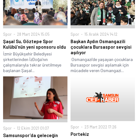
Spor
28 Mart 2024 15:05
Spor
15 Aralık 2024 14:12
Şaşal Su, Göztepe Spor
Başkan Aydın Osmangazili
Kulübü’nün yeni sponsoru oldu
çocuklara Bursaspor sevgisi
aşılıyor
İzmir Büyükşehir Belediyesi
şirketlerinden İzDoğa’nın
Osmangazi’de yaşayan çocuklara
çalışmalarıyla tekrar üretilmeye
Bursaspor sevgisi aşılamak için
başlanan Şaşal...
mücadele veren Osmangazi...
Spor
23 Mart 2022 17:26
Spor
12 Ekim 2021 01:07
Portekiz
Samsunspor’da geleceğin