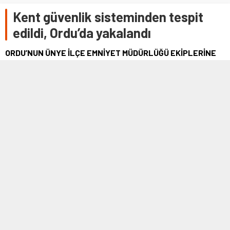
Kent güvenlik sisteminden tespit
edildi, Ordu’da yakalandı
ORDU’NUN ÜNYE İLÇE EMNİYET MÜDÜRLÜĞÜ EKİPLERİNE
GELEN İHBARLA SAHTE PLAKALI BETON MİKSERİ ELE
GEÇİRİLDİ.