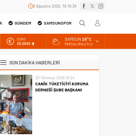
6 Ağustos 2026, 19:10:40
A
GÜNDEM
SAMSUNSPOR
SAMSUN
28°C
EURO
55,0690
PARÇALI BULUTLU
ALTIN
6.525,39
SON DAKİKA HABERLERİ
BİST
13.788,73
30 Temmuz 2026 16:24
CANİK TÜKETİCİYİ KORUMA
DOLAR
47,5954
DERNEĞİ ŞUBE BAŞKANI
İBRAHİM ÖRS ÜN. AÇIKLAMASI
MİLYONLARCA İNTERNET
KULLANICISINI İLGİLENDİREN
KARAR VERİLDİ
CANİK TÜKETİCİYİ KORUMA
DERNEĞİ ŞUBE BAŞKANI
İBRAHİM ÖRS ÜN. AÇIKLAMASI