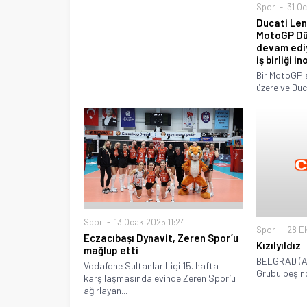
Spor
31 Oc
Ducati Leno
MotoGP Dü
devam ediy
iş birliği 
Bir MotoGP
üzere ve Duc
Spor
13 Ocak 2025 11:24
Spor
28 E
Eczacıbaşı Dynavit, Zeren Spor’u
Kızılyıldız
mağlup etti
BELGRAD (AA
Vodafone Sultanlar Ligi 15. hafta
Grubu beşinc
karşılaşmasında evinde Zeren Spor’u
ağırlayan...