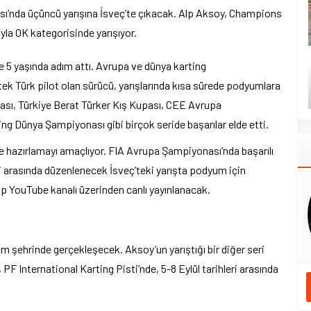
’nda üçüncü yarışına İsveç’te çıkacak. Alp Aksoy, Champions
yla OK kategorisinde yarışıyor.
ne 5 yaşında adım attı. Avrupa ve dünya karting
ek Türk pilot olan sürücü, yarışlarında kısa sürede podyumlara
ası, Türkiye Berat Türker Kış Kupası, CEE Avrupa
g Dünya Şampiyonası gibi birçok seride başarılar elde etti.
re hazırlamayı amaçlıyor. FIA Avrupa Şampiyonası’nda başarılı
i arasında düzenlenecek İsveç’teki yarışta podyum için
p YouTube kanalı üzerinden canlı yayınlanacak.
ham şehrinde gerçekleşecek. Aksoy’un yarıştığı bir diğer seri
PF International Karting Pisti’nde, 5-8 Eylül tarihleri arasında