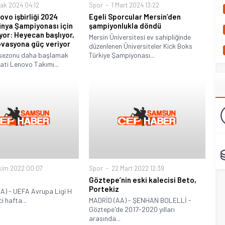
ak 2024 04:12
Spor
1 Mart 2024 13:22
vo işbirliği 2024
Egeli Sporcular Mersin’den
nya Şampiyonası için
şampiyonlukla döndü
or: Heyecan başlıyor,
Mersin Üniversitesi ev sahipliğinde
inovasyona güç veriyor
düzenlenen Üniversiteler Kick Boks
 sezonu daha başlamak
Türkiye Şampiyonası...
ati Lenovo Takımı...
kim 2022 00:07
Spor
22 Mart 2022 12:39
Göztepe’nin eski kalecisi Beto,
Portekiz
) - UEFA Avrupa Ligi H
i hafta...
MADRİD (AA) - ŞENHAN BOLELLİ -
Göztepe'de 2017-2020 yılları
arasında...