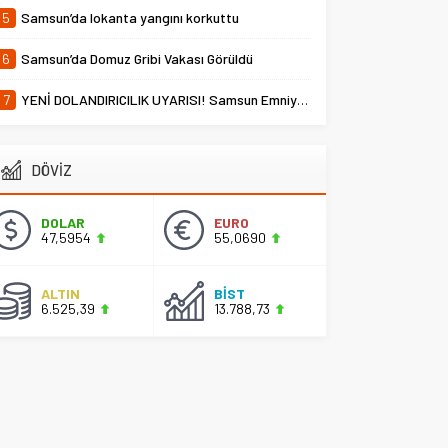
5
Samsun’da lokanta yangını korkuttu
6
Samsun’da Domuz Gribi Vakası Görüldü
7
YENİ DOLANDIRICILIK UYARISI! Samsun Emniyet Müdürlüğü Uyardı
DÖVİZ
DOLAR
EURO
47,5954
55,0690
ALTIN
BİST
6.525,39
13.788,73