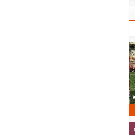
yeni
Şubat’ta spor ve heyecan var
K