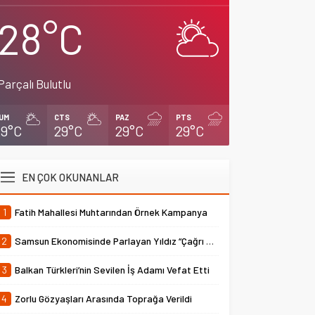
28°C
Parçalı Bulutlu
UM
CTS
PAZ
PTS
29°C
29°C
29°C
29°C
EN ÇOK OKUNANLAR
1
Fatih Mahallesi Muhtarından Örnek Kampanya
2
Samsun Ekonomisinde Parlayan Yıldız “Çağrı Temper”
3
Balkan Türkleri’nin Sevilen İş Adamı Vefat Etti
4
Zorlu Gözyaşları Arasında Toprağa Verildi