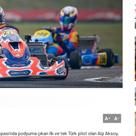
A
A
+
-
upası’nda podyuma çıkan ilk ve tek Türk pilot olan Alp Aksoy,