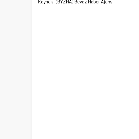
Kaynak: (BYZHA) Beyaz Haber Ajansı
Ege Üniversitesi Spor Kulübüne 
merkez tahsis edildi