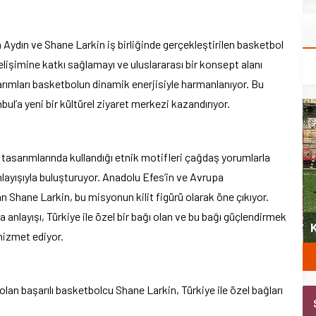
ydın ve Shane Larkin iş birliğinde gerçekleştirilen basketbol
elişimine katkı sağlamayı ve uluslararası bir konsept alanı
arımları basketbolun dinamik enerjisiyle harmanlanıyor. Bu
ul’a yeni bir kültürel ziyaret merkezi kazandırıyor.
tasarımlarında kullandığı etnik motifleri çağdaş yorumlarla
layışıyla buluşturuyor. Anadolu Efes’in ve Avrupa
n Shane Larkin, bu misyonun kilit figürü olarak öne çıkıyor.
yeni
anlayışı, Türkiye ile özel bir bağı olan ve bu bağı güçlendirmek
Şubat’ta spor ve heyecan var
K
 hizmet ediyor.
n başarılı basketbolcu Shane Larkin, Türkiye ile özel bağları