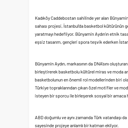
Kadıköy Caddebostan sahilinde yer alan Bünyamin A
sahası projesi, İstanbul’da basketbol kültürünün g
yaratmayı hedefliyor. Bünyamin Aydın’ın etnik tas
eşsiz tasarım, gençleri spora teşvik ederken İstanb
Bünyamin Aydın, markasının da DNA’sını oluşturan 
birleştirerek basketbolu kültürel miras ve moda an
basketbolunun en önemli rol modellerinden biri ola
Ege Üniversitesi Spor Kulübüne 
Türkiye topraklarından çıkan özel motifler ve moda 
merkez tahsis edildi
isteyen bir sporcu ile birleşerek sosyal bir amaca
ABD doğumlu ve aynı zamanda Türk vatandaşı da ola
sayesinde projeye anlamlı bir katman ekliyor.