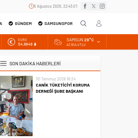
6 Ağustos 2026, 22:43:02
A
GÜNDEM
SAMSUNSPOR
SAMSUN
29°C
EURO
54,9646
AZ BULUTLU
ALTIN
6.488,95
SON DAKİKA HABERLERİ
BİST
13.798,82
30 Temmuz 2026 16:24
CANİK TÜKETİCİYİ KORUMA
DOLAR
47,5939
DERNEĞİ ŞUBE BAŞKANI
İBRAHİM ÖRS ÜN. AÇIKLAMASI
MİLYONLARCA İNTERNET
KULLANICISINI İLGİLENDİREN
KARAR VERİLDİ
CANİK TÜKETİCİYİ KORUMA
DERNEĞİ ŞUBE BAŞKANI
İBRAHİM ÖRS ÜN. AÇIKLAMASI