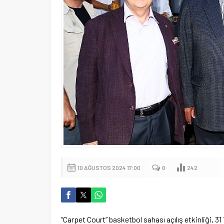
10 AĞUSTOS 2024 17:00
0
242
“Carpet Court” basketbol sahası açılış etkinliği