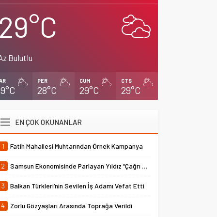
29°C
Az Bulutlu
AR
PER
CUM
CTS
29°C
28°C
29°C
29°C
EN ÇOK OKUNANLAR
1
Fatih Mahallesi Muhtarından Örnek Kampanya
2
Samsun Ekonomisinde Parlayan Yıldız “Çağrı Temper”
3
Balkan Türkleri’nin Sevilen İş Adamı Vefat Etti
4
Zorlu Gözyaşları Arasında Toprağa Verildi