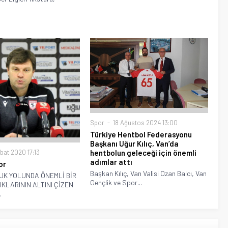
Spor
18 Ağustos 2024 13:00
Türkiye Hentbol Federasyonu
Başkanı Uğur Kılıç, Van’da
bat 2020 17:13
hentbolun geleceği için önemli
adımlar attı
or
Başkan Kılıç, Van Valisi Ozan Balcı, Van
UK YOLUNDA ÖNEMLİ BİR
Gençlik ve Spor...
IKLARININ ALTINI ÇİZEN
.