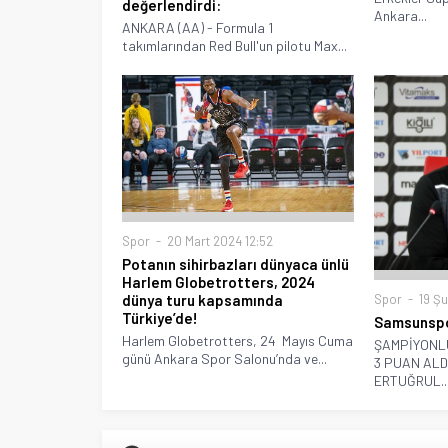
değerlendirdi:
Ankara...
ANKARA (AA) - Formula 1
takımlarından Red Bull'un pilotu Max...
Spor
20 Mart 2024 12:52
Potanın sihirbazları dünyaca ünlü
Harlem Globetrotters, 2024
Spor
19 Şu
dünya turu kapsamında
Türkiye’de!
Samsunsp
Harlem Globetrotters, 24 Mayıs Cuma
ŞAMPİYONL
günü Ankara Spor Salonu’nda ve...
3 PUAN ALD
ERTUĞRUL..