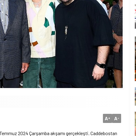
A
A
+
-
, 31 Temmuz 2024 Çarşamba akşamı gerçekleşti. Caddebostan