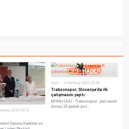
Spor
4 Temmuz 2023 22:39
Trabzonspor, Slovenya’da ilk
çalışmasını yaptı
KRANJ (AA) - Trabzonspor, yeni sezon
öncesi 23 günlük yurt...
emmuz 2024 04:12
tbol Sezonu Kadınlar ve
r Ligleri fikstürü,