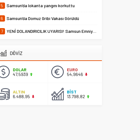
5
Samsun’da lokanta yangını korkuttu
6
Samsun’da Domuz Gribi Vakası Görüldü
7
YENİ DOLANDIRICILIK UYARISI! Samsun Emniyet Müdürlüğü Uyardı
DÖVİZ
DOLAR
EURO
47,5939
54,9646
ALTIN
BİST
6.488,95
13.798,82