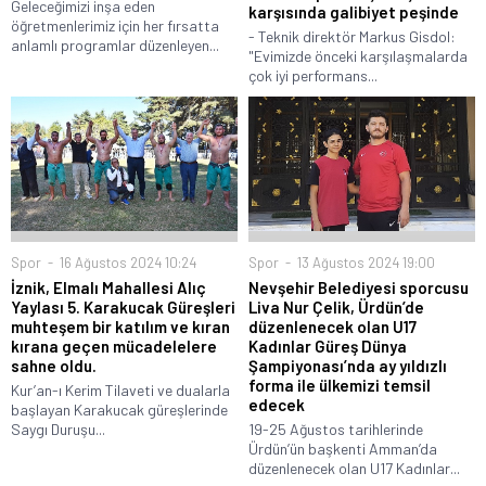
Geleceğimizi inşa eden
karşısında galibiyet peşinde
öğretmenlerimiz için her fırsatta
- Teknik direktör Markus Gisdol:
anlamlı programlar düzenleyen...
"Evimizde önceki karşılaşmalarda
çok iyi performans...
Spor
16 Ağustos 2024 10:24
Spor
13 Ağustos 2024 19:00
İznik, Elmalı Mahallesi Alıç
Nevşehir Belediyesi sporcusu
Yaylası 5. Karakucak Güreşleri
Liva Nur Çelik, Ürdün’de
muhteşem bir katılım ve kıran
düzenlenecek olan U17
kırana geçen mücadelelere
Kadınlar Güreş Dünya
sahne oldu.
Şampiyonası’nda ay yıldızlı
forma ile ülkemizi temsil
Kur’an-ı Kerim Tilaveti ve dualarla
edecek
başlayan Karakucak güreşlerinde
Saygı Duruşu...
19-25 Ağustos tarihlerinde
Ürdün’ün başkenti Amman’da
düzenlenecek olan U17 Kadınlar...