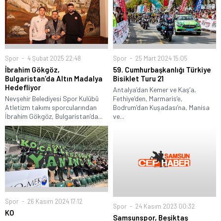
Spor
4 Şubat 2025 22:48
Spor
25 Mart 2024 15:05
İbrahim Gökgöz,
59. Cumhurbaşkanlığı Türkiye
Bulgaristan’da Altın Madalya
Bisiklet Turu 21
Hedefliyor
Antalya’dan Kemer ve Kaş’a,
Nevşehir Belediyesi Spor Kulübü
Fethiye’den, Marmaris’e,
Atletizm takımı sporcularından
Bodrum’dan Kuşadası’na, Manisa
İbrahim Gökgöz, Bulgaristan’da...
ve...
Spor
26 Kasım 2024 17:12
Spor
24 Kasım 2023 00:32
KO
Samsunspor, Beşiktaş