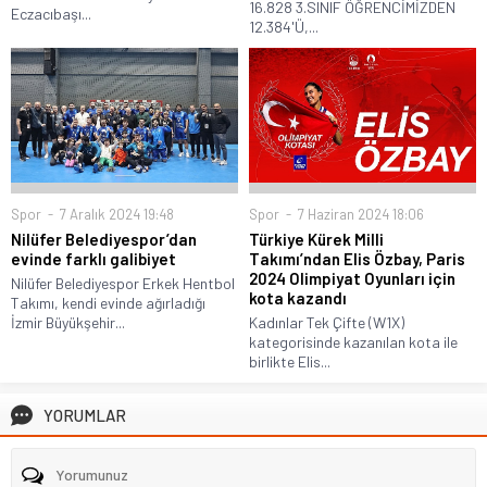
16.828 3.SINIF ÖĞRENCİMİZDEN
Eczacıbaşı...
12.384'Ü,...
Spor
7 Aralık 2024 19:48
Spor
7 Haziran 2024 18:06
Nilüfer Belediyespor’dan
Türkiye Kürek Milli
evinde farklı galibiyet
Takımı’ndan Elis Özbay, Paris
2024 Olimpiyat Oyunları için
Nilüfer Belediyespor Erkek Hentbol
kota kazandı
Takımı, kendi evinde ağırladığı
İzmir Büyükşehir...
Kadınlar Tek Çifte (W1X)
kategorisinde kazanılan kota ile
birlikte Elis...
YORUMLAR