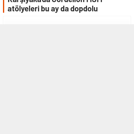
atölyeleri bu ay da dopdolu
14 NISAN 2024 19:41
0
318
A
A
+
-