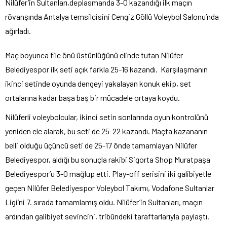
Nilüfer’in Sultanları,deplasmanda 3-0 kazandığı ilk maçın
rövanşında Antalya temsilcisini Cengiz Göllü Voleybol Salonu’nda
ağırladı.
Maç boyunca file önü üstünlüğünü elinde tutan Nilüfer
Belediyespor ilk seti açık farkla 25-16 kazandı. Karşılaşmanın
ikinci setinde oyunda dengeyi yakalayan konuk ekip, set
ortalarına kadar başa baş bir mücadele ortaya koydu.
Nilüferli voleybolcular, ikinci setin sonlarında oyun kontrolünü
yeniden ele alarak, bu seti de 25-22 kazandı. Maçta kazananın
belli olduğu üçüncü seti de 25-17 önde tamamlayan Nilüfer
Belediyespor, aldığı bu sonuçla rakibi Sigorta Shop Muratpaşa
Belediyespor’u 3-0 mağlup etti. Play-off serisini iki galibiyetle
geçen Nilüfer Belediyespor Voleybol Takımı, Vodafone Sultanlar
Ligi’ni 7. sırada tamamlamış oldu. Nilüfer’in Sultanları, maçın
ardından galibiyet sevincini, tribündeki taraftarlarıyla paylaştı.