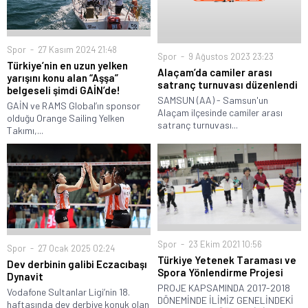
Spor
27 Kasım 2024 21:48
Spor
9 Ağustos 2023 23:23
Türkiye’nin en uzun yelken
Alaçam’da camiler arası
yarışını konu alan “Aşşa”
satranç turnuvası düzenlendi
belgeseli şimdi GAİN’de!
SAMSUN (AA) - Samsun'un
GAİN ve RAMS Global’ın sponsor
Alaçam ilçesinde camiler arası
olduğu Orange Sailing Yelken
satranç turnuvası...
Takımı,...
Spor
23 Ekim 2021 10:56
Spor
27 Ocak 2025 02:24
Türkiye Yetenek Taraması ve
Dev derbinin galibi Eczacıbaşı
Spora Yönlendirme Projesi
Dynavit
PROJE KAPSAMINDA 2017-2018
Vodafone Sultanlar Ligi’nin 18.
DÖNEMİNDE İLİMİZ GENELİNDEKİ
haftasında dev derbiye konuk olan