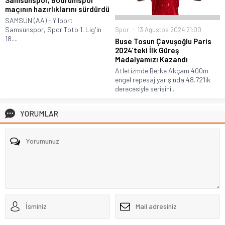
maçının hazırlıklarını sürdürdü
SAMSUN (AA) - Yılport
Samsunspor, Spor Toto 1. Lig'in
Spor
13 Ağustos 2024 21:00
18....
Buse Tosun Çavuşoğlu Paris
2024’teki İlk Güreş
Madalyamızı Kazandı
Atletizmde Berke Akçam 400m
engel repesaj yarışında 48.72’lik
derecesiyle serisini...
YORUMLAR