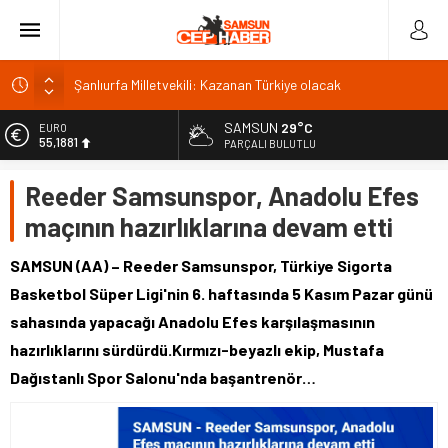
Şanlıurfa Milletvekili: Kazanan Türkiye olacak
İSDEMİR’in 2026 ilk yarı yatırımları büyük ivme kazandı
Trabzonspor’da kombine satışında rekor: 18 bin
SAMSUN
29°C
EURO
55,1881
PARÇALI BULUTLU
Van’da Sahil Yolu kavşak düzenlemesi tamamlandı
ALTIN
Van Gölü’ne 4 yeni ücretsiz halk plajı yapılacak
Reeder Samsunspor, Anadolu Efes
6.660,55
maçının hazırlıklarına devam etti
BİST
13.779,39
SAMSUN (AA) – Reeder Samsunspor, Türkiye Sigorta
DOLAR
Basketbol Süper Ligi'nin 6. haftasında 5 Kasım Pazar günü
47,7111
sahasında yapacağı Anadolu Efes karşılaşmasının
hazırlıklarını sürdürdü.Kırmızı-beyazlı ekip, Mustafa
Dağıstanlı Spor Salonu'nda başantrenör…