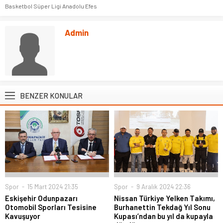
Basketbol Süper Ligi Anadolu Efes
Admin
BENZER KONULAR
Spor
15 Mart 2024 21:35
Spor
9 Aralık 2024 22:36
Eskişehir Odunpazarı
Nissan Türkiye Yelken Takımı,
Otomobil Sporları Tesisine
Burhanettin Tekdağ Yıl Sonu
Kavuşuyor
Kupası’ndan bu yıl da kupayla