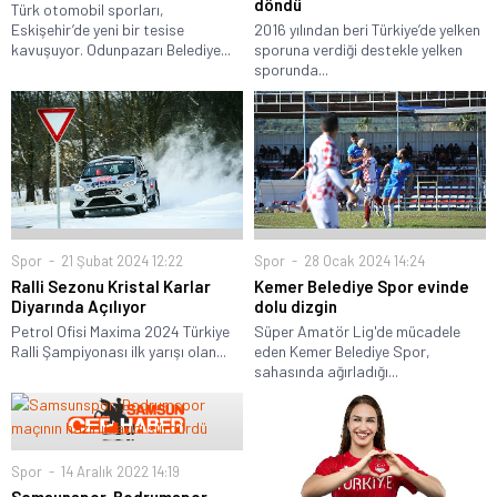
döndü
Türk otomobil sporları,
Eskişehir’de yeni bir tesise
2016 yılından beri Türkiye’de yelken
kavuşuyor. Odunpazarı Belediye...
sporuna verdiği destekle yelken
sporunda...
Spor
21 Şubat 2024 12:22
Spor
28 Ocak 2024 14:24
Ralli Sezonu Kristal Karlar
Kemer Belediye Spor evinde
Diyarında Açılıyor
dolu dizgin
Petrol Ofisi Maxima 2024 Türkiye
Süper Amatör Lig'de mücadele
Ralli Şampiyonası ilk yarışı olan...
eden Kemer Belediye Spor,
sahasında ağırladığı...
Spor
14 Aralık 2022 14:19
Samsunspor, Bodrumspor