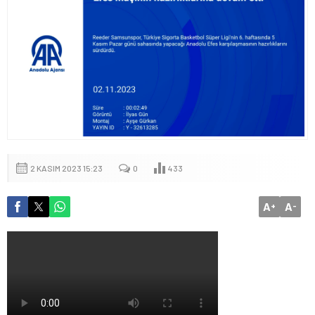
2 KASIM 2023 15:23
0
433
A
A
+
-