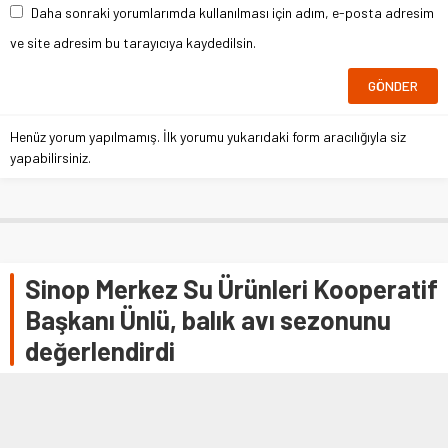
Daha sonraki yorumlarımda kullanılması için adım, e-posta adresim
ve site adresim bu tarayıcıya kaydedilsin.
Henüz yorum yapılmamış. İlk yorumu yukarıdaki form aracılığıyla siz
yapabilirsiniz.
Sinop Merkez Su Ürünleri Kooperatif
Başkanı Ünlü, balık avı sezonunu
değerlendirdi
SİNOP (AA) – Sinop Merkez Su Ürünleri Kooperatif Başkanı
Namık Ünlü, balık avı sezonunu değerlendirdi.Ünlü, AA
muhabirine, balık acı sezonu başında hamsinin revaçta