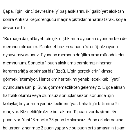
Çapa, ligin ikinci devresine iyi başladıklarını, iki galibiyet aldıktan
sonra Ankara Keçiörengücü maçına çıktıklarını hatırlatarak, şöyle
devam etti:
“Bu maça da galibiyet için çıkmıştık ama oynanan oyundan ben de
memnun olmadım. Maalesef bazen sahada istediğiniz oyunu
oynayamıyorsunuz. Oyundan memnun değilim ama mücadeleden
memnunum. Sonuçta 1 puan aldık ama camiamızın hemen
karamsarlığa kapılması bizi üzdü. Ligin gerçeklerini kimse
görmek istemiyor. Her takım her takımı yenebilecek kabiliyetli
oyunculara sahip. Bunu görmemezlikten gelemeyiz. Ligde alınan
haftalık olumlu veya olumsuz sonuçlar sezon sonunda işini
kolaylaştırıyor ama yerinizi belirlemiyor. Daha ligin bitimine 15
maç var. Biz geldiğimizde bu takımın 11 puanı vardı, şimdi 34
puanı var. Yani 13 maçta 23 puan toplamışız. Puan ortalamasına
bakarsanız her maç 2 puan yapar ve bu puan ortalamasının takımı