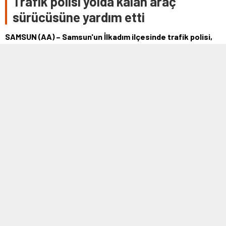
Trafik polisi yolda kalan araç
sürücüsüne yardım etti
SAMSUN (AA) – Samsun'un İlkadım ilçesinde trafik polisi,
yolda kalan sürücüye yardım ederek aracı yol kenarına
götürdü. Cumhuriyet Meydanı …