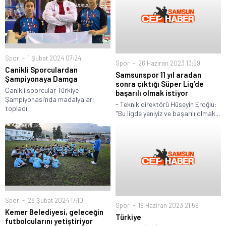
Spor
1 Şubat 2024 07:24
Spor
26 Haziran 2023 13:59
Canikli Sporculardan
Samsunspor 11 yıl aradan
Şampiyonaya Damga
sonra çıktığı Süper Lig’de
Canikli sporcular Türkiye
başarılı olmak istiyor
Şampiyonası’nda madalyaları
- Teknik direktörü Hüseyin Eroğlu:
topladı.
"Bu ligde yeniyiz ve başarılı olmak...
Spor
28 Şubat 2024 17:10
Spor
19 Haziran 2023 21:59
Kemer Belediyesi, geleceğin
Türkiye
futbolcularını yetiştiriyor