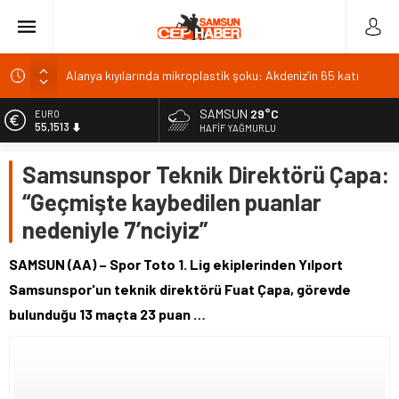
Alanya kıyılarında mikroplastik şoku: Akdeniz’in 65 katı
GMİS MTA
Prof. Avşar: Terörsüz Türkiye’de endişeye mahal yok
SAMSUN
29°C
EURO
55,1513
HAFIF YAĞMURLU
KPSS Ön Lisans sınavı 4 Ekim 2026’da yapılacak
ALTIN
LGS ikinci nakil başvuruları 10 Ağustos’ta yapılacak
Samsunspor Teknik Direktörü Çapa:
6.635,91
“Geçmişte kaybedilen puanlar
BİST
13.779,39
nedeniyle 7’nciyiz”
DOLAR
47,7178
SAMSUN (AA) – Spor Toto 1. Lig ekiplerinden Yılport
Samsunspor'un teknik direktörü Fuat Çapa, görevde
bulunduğu 13 maçta 23 puan …