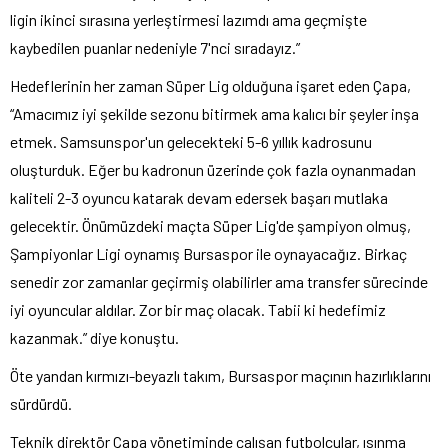
ligin ikinci sırasına yerleştirmesi lazımdı ama geçmişte
kaybedilen puanlar nedeniyle 7'nci sıradayız.”
Hedeflerinin her zaman Süper Lig olduğuna işaret eden Çapa,
“Amacımız iyi şekilde sezonu bitirmek ama kalıcı bir şeyler inşa
etmek. Samsunspor'un gelecekteki 5-6 yıllık kadrosunu
oluşturduk. Eğer bu kadronun üzerinde çok fazla oynanmadan
kaliteli 2-3 oyuncu katarak devam edersek başarı mutlaka
gelecektir. Önümüzdeki maçta Süper Lig'de şampiyon olmuş,
Şampiyonlar Ligi oynamış Bursaspor ile oynayacağız. Birkaç
senedir zor zamanlar geçirmiş olabilirler ama transfer sürecinde
iyi oyuncular aldılar. Zor bir maç olacak. Tabii ki hedefimiz
kazanmak.” diye konuştu.
Öte yandan kırmızı-beyazlı takım, Bursaspor maçının hazırlıklarını
sürdürdü.
Teknik direktör Çapa yönetiminde çalışan futbolcular, ısınma