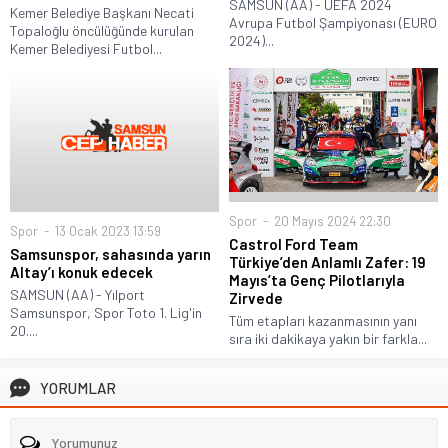
SAMSUN (AA) - UEFA 2024
Kemer Belediye Başkanı Necati
Avrupa Futbol Şampiyonası (EURO
Topaloğlu öncülüğünde kurulan
2024)...
Kemer Belediyesi Futbol...
Spor
20 Mayıs 2024 22:30
Spor
13 Ocak 2023 13:59
Castrol Ford Team
Samsunspor, sahasında yarın
Türkiye’den Anlamlı Zafer: 19
Altay’ı konuk edecek
Mayıs’ta Genç Pilotlarıyla
SAMSUN (AA) - Yılport
Zirvede
Samsunspor, Spor Toto 1. Lig'in
Tüm etapları kazanmasının yanı
20....
sıra iki dakikaya yakın bir farkla...
YORUMLAR