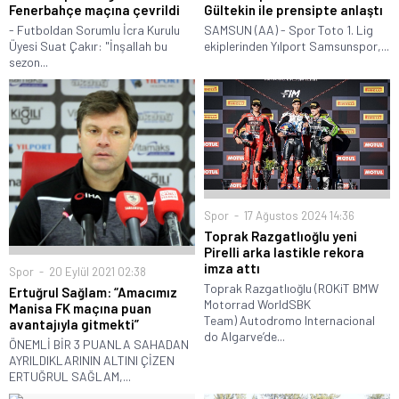
Fenerbahçe maçına çevrildi
Gültekin ile prensipte anlaştı
- Futboldan Sorumlu İcra Kurulu
SAMSUN (AA) - Spor Toto 1. Lig
Üyesi Suat Çakır: "İnşallah bu
ekiplerinden Yılport Samsunspor,...
sezon...
Spor
17 Ağustos 2024 14:36
Toprak Razgatlıoğlu yeni
Pirelli arka lastikle rekora
imza attı
Spor
20 Eylül 2021 02:38
Toprak Razgatlıoğlu (ROKiT BMW
Ertuğrul Sağlam: “Amacımız
Motorrad WorldSBK
Manisa FK maçına puan
Team) Autodromo Internacional
avantajıyla gitmekti”
do Algarve’de...
ÖNEMLİ BİR 3 PUANLA SAHADAN
AYRILDIKLARININ ALTINI ÇİZEN
ERTUĞRUL SAĞLAM,...