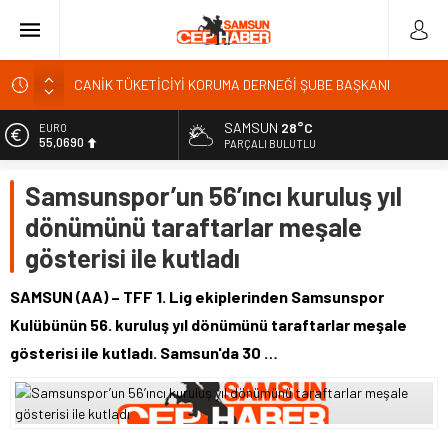
CANİK TÜKETİCİYİ KORUMA DERNEĞİ ŞUBE BAŞKANI
İBRAHİM ÖRS ÜN. AÇIKLAMASI MİLYONLARCA İNTERNET
KULLANICISINI İLGİLENDİREN KARAR VERİLDİ
SAMSUN
28°C
EURO
Kardef Başkanı Adem GÜNER Yunanistan bu kararını
55,0690
PARÇALI BULUTLU
gözden geçirmelidir diyerek tepkilerini gösterdi
ALTIN
Samsunspor’un 56’ıncı kuruluş yıl
24 Temmuz Basın Bayramı basın özgürlüğünün günüdür
6.525,39
dönümünü taraftarlar meşale
Sandık Bir Emanettir, Emanete İhanet Olmaz
BİST
13.788,73
gösterisi ile kutladı
Fatih Mahallesi Sakinleri Ilkadım Belediye Başkanı İhsan
KURNAZ ve Muhtarları Seda KEKLİK ‘teşekķür ettiler.
DOLAR
47,5954
SAMSUN (AA) – TFF 1. Lig ekiplerinden Samsunspor
Kulübünün 56. kuruluş yıl dönümünü taraftarlar meşale
gösterisi ile kutladı. Samsun'da 30 …