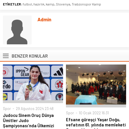
ETİKETLER:
futbol
,
hazırlık
,
kamp
,
Slovenya
,
Trabzonspor Kamp
Admin
BENZER KONULAR
Spor
29 Ağustos 2024 23:48
Spor
10 Ocak 2022 16:31
Judocu Sinem Oruç Dünya
Efsane güreşçi Yaşar Doğu,
Ümitler Judo
vefatının 61. yılında memleketi
Şampiyonası’nda Ülkemizi