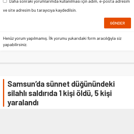
Daha sonraki yorumlarımda kullanılması için adım, e-posta adresim
ve site adresim bu tarayıcıya kaydedilsin.
Henüz yorum yapılmamış. İlk yorumu yukarıdaki form aracılığıyla siz
yapabilirsiniz.
Samsun’da sünnet düğünündeki
silahlı saldırıda 1 kişi öldü, 5 kişi
yaralandı
SAMSUN (AA) – Samsun'un Vezirköprü ilçesinde, sünnet
düğününde düzenlenen silahla saldırıda 1 kişi öldü, 5 kişi
yaralandı. İddiaya göre …