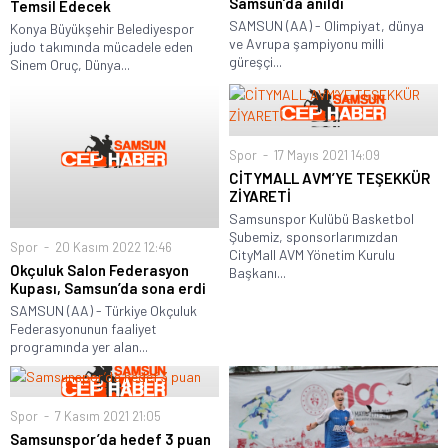
Samsun’da anıldı
Temsil Edecek
SAMSUN (AA) - Olimpiyat, dünya
Konya Büyükşehir Belediyespor
ve Avrupa şampiyonu milli
judo takımında mücadele eden
güreşçi...
Sinem Oruç, Dünya...
Spor
17 Mayıs 2021 14:09
CİTYMALL AVM’YE TEŞEKKÜR
ZİYARETİ
Samsunspor Kulübü Basketbol
Şubemiz, sponsorlarımızdan
Spor
20 Kasım 2022 12:46
CityMall AVM Yönetim Kurulu
Okçuluk Salon Federasyon
Başkanı...
Kupası, Samsun’da sona erdi
SAMSUN (AA) - Türkiye Okçuluk
Federasyonunun faaliyet
programında yer alan...
Spor
7 Kasım 2021 21:05
Samsunspor’da hedef 3 puan