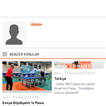
Admin
BENZER KONULAR
Spor
20 Haziran 2023 02:13
Türkiye
- Galler Milli Takımı'nın teknik
direktörü Page: "İstediğimiz
sonucu alamadık"
Spor
11 Şubat 2024 01:56
Konya Büyükşehir’in Masa