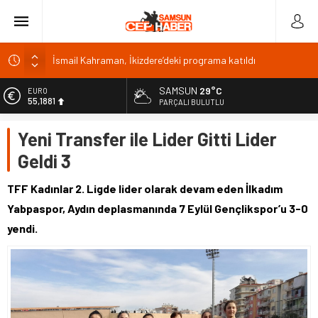
İsmail Kahraman, İkizdere’deki programa katıldı
Malatya Havalimanı Eylülde Açılıyor, Kuzey Çevre Yolu
Ekimde
SAMSUN
29°C
EURO
55,1881
PARÇALI BULUTLU
Akülü aracındayken otomobilin çarptığı emekli astsubay
öldü
ALTIN
Yeni Transfer ile Lider Gitti Lider
6.660,55
Antalya’da nem yüzde 80, hissedilen sıcaklık 40 derece
Geldi 3
Isparta’da bisiklet kupası heyecanı 371 sporcuyla sürüyor
BİST
13.779,39
TFF Kadınlar 2. Ligde lider olarak devam eden İlkadım
DOLAR
Yabpaspor, Aydın deplasmanında 7 Eylül Gençlikspor’u 3-0
47,7111
yendi.