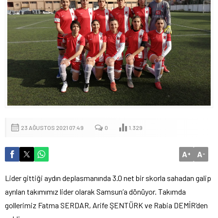
23 AĞUSTOS 2021 07:49
0
1.329
A
A
+
-
Lider gittiği aydın deplasmanında 3.0 net bir skorla sahadan galip
ayrılan takımımız lider olarak Samsun’a dönüyor. Takımda
gollerimiz Fatma SERDAR, Arife ŞENTÜRK ve Rabia DEMİR’den