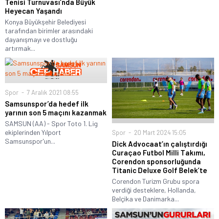
Tenisi Turnuvası’nda Büyük
Heyecan Yaşandı
Konya Büyükşehir Belediyesi
tarafından birimler arasındaki
dayanışmayı ve dostluğu
artırmak...
Spor
7 Aralık 2021 08:55
Samsunspor’da hedef ilk
yarının son 5 maçını kazanmak
SAMSUN (AA) - Spor Toto 1. Lig
ekiplerinden Yılport
Spor
20 Mart 2024 15:05
Samsunspor'un...
Dick Advocaat’ın çalıştırdığı
Curaçao Futbol Milli Takımı,
Corendon sponsorluğunda
Titanic Deluxe Golf Belek’te
Corendon Turizm Grubu spora
verdiği desteklere, Hollanda,
Belçika ve Danimarka...