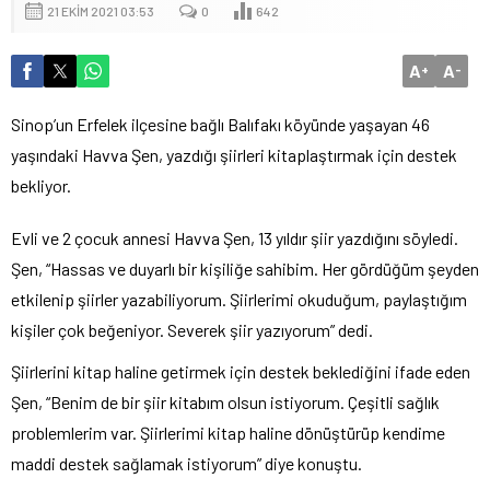
21 EKIM 2021 03:53
0
642
A
A
+
-
Sinop’un Erfelek ilçesine bağlı Balıfakı köyünde yaşayan 46
yaşındaki Havva Şen, yazdığı şiirleri kitaplaştırmak için destek
bekliyor.
Evli ve 2 çocuk annesi Havva Şen, 13 yıldır şiir yazdığını söyledi.
Şen, “Hassas ve duyarlı bir kişiliğe sahibim. Her gördüğüm şeyden
etkilenip şiirler yazabiliyorum. Şiirlerimi okuduğum, paylaştığım
kişiler çok beğeniyor. Severek şiir yazıyorum” dedi.
Şiirlerini kitap haline getirmek için destek beklediğini ifade eden
Şen, “Benim de bir şiir kitabım olsun istiyorum. Çeşitli sağlık
problemlerim var. Şiirlerimi kitap haline dönüştürüp kendime
maddi destek sağlamak istiyorum” diye konuştu.