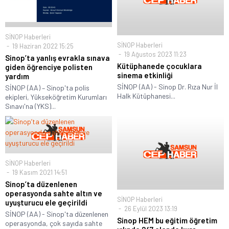
SİNOP Haberleri
SİNOP Haberleri
19 Haziran 2022 15:25
19 Ağustos 2023 11:23
Sinop’ta yanlış evrakla sınava
Kütüphanede çocuklara
giden öğrenciye polisten
sinema etkinliği
yardım
SİNOP (AA) - Sinop Dr. Rıza Nur İl
SİNOP (AA) – Sinop'ta polis
Halk Kütüphanesi...
ekipleri, Yükseköğretim Kurumları
Sınavı'na (YKS)...
SİNOP Haberleri
19 Kasım 2021 14:51
Sinop’ta düzenlenen
operasyonda sahte altın ve
SİNOP Haberleri
uyuşturucu ele geçirildi
26 Eylül 2023 13:19
SİNOP (AA) - Sinop'ta düzenlenen
Sinop HEM bu eğitim öğretim
operasyonda, çok sayıda sahte