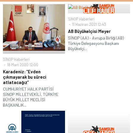
SİNOP Haberleri
11 Haziran 2021 12:43
AB Büyükelçisi Meyer
SİNOP (AA) - Avrupa Birliği (AB)
Türkiye Delegasyonu Başkanı
Büyükelçi...
SİNOP Haberleri
18 Mart 2020 12:00
Karadeniz: “Evden
çıkmayarak bu süreci
atlatacağız”
CUMHURİYET HALK PARTİSİ
SİNOP MİLLETVEKİLİ, TÜRKİYE
BÜYÜK MİLLET MECLİSİ
BAŞKANLIK...