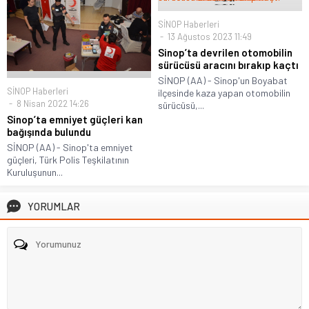
SİNOP Haberleri
13 Ağustos 2023 11:49
Sinop’ta devrilen otomobilin
sürücüsü aracını bırakıp kaçtı
SİNOP (AA) - Sinop'un Boyabat
SİNOP Haberleri
ilçesinde kaza yapan otomobilin
8 Nisan 2022 14:26
sürücüsü,...
Sinop’ta emniyet güçleri kan
bağışında bulundu
SİNOP (AA) - Sinop'ta emniyet
güçleri, Türk Polis Teşkilatının
Kuruluşunun...
YORUMLAR