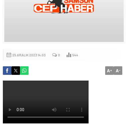
25 ARALIK 2023 14:03
0
544
A
A
+
-