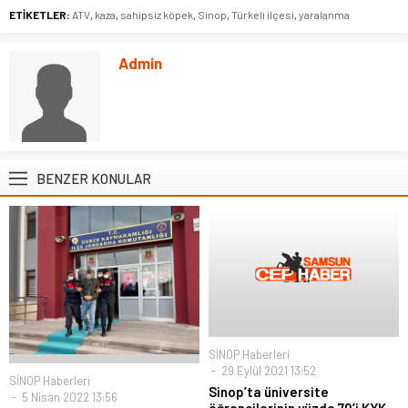
ETİKETLER:
ATV
,
kaza
,
sahipsiz köpek
,
Sinop
,
Türkeli ilçesi
,
yaralanma
Admin
BENZER KONULAR
SİNOP Haberleri
29 Eylül 2021 13:52
SİNOP Haberleri
Sinop’ta üniversite
5 Nisan 2022 13:56