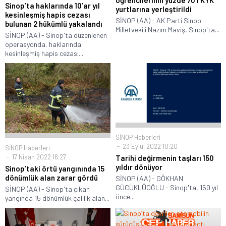
öğrencilerinin yüzde 70’i KYK
Sinop’ta haklarında 10’ar yıl
yurtlarına yerleştirildi
kesinleşmiş hapis cezası
SİNOP (AA) - AK Parti Sinop
bulunan 2 hükümlü yakalandı
Milletvekili Nazım Maviş, Sinop'ta...
SİNOP (AA) - Sinop'ta düzenlenen
operasyonda, haklarında
kesinleşmiş hapis cezası...
SİNOP Haberleri
23 Eylül 2022 10:20
SİNOP Haberleri
17 Nisan 2022 16:27
Tarihi değirmenin taşları 150
yıldır dönüyor
Sinop’taki örtü yangınında 15
dönümlük alan zarar gördü
SİNOP (AA) - GÖKHAN
GÜCÜKLÜOĞLU - Sinop'ta, 150 yıl
SİNOP (AA) - Sinop'ta çıkan
önce...
yangında 15 dönümlük çalılık alan...