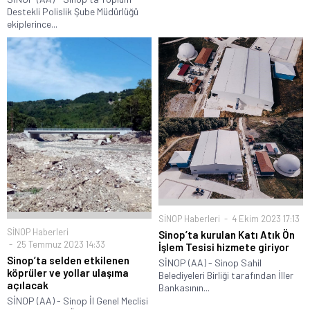
Destekli Polislik Şube Müdürlüğü
ekiplerince...
SİNOP Haberleri
4 Ekim 2023 17:13
SİNOP Haberleri
Sinop’ta kurulan Katı Atık Ön
25 Temmuz 2023 14:33
İşlem Tesisi hizmete giriyor
Sinop’ta selden etkilenen
SİNOP (AA) - Sinop Sahil
köprüler ve yollar ulaşıma
Belediyeleri Birliği tarafından İller
açılacak
Bankasının...
SİNOP (AA) - Sinop İl Genel Meclisi