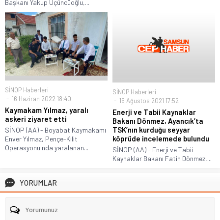
Başkanı Yakup Üçüncüoğlu,...
SİNOP Haberleri
SİNOP Haberleri
16 Haziran 2022 18:40
16 Ağustos 2021 17:52
Kaymakam Yılmaz, yaralı
Enerji ve Tabii Kaynaklar
askeri ziyaret etti
Bakanı Dönmez, Ayancık’ta
TSK’nın kurduğu seyyar
SİNOP (AA) - Boyabat Kaymakamı
köprüde incelemede bulundu
Enver Yılmaz, Pençe-Kilit
Operasyonu'nda yaralanan...
SİNOP (AA) - Enerji ve Tabii
Kaynaklar Bakanı Fatih Dönmez,...
YORUMLAR