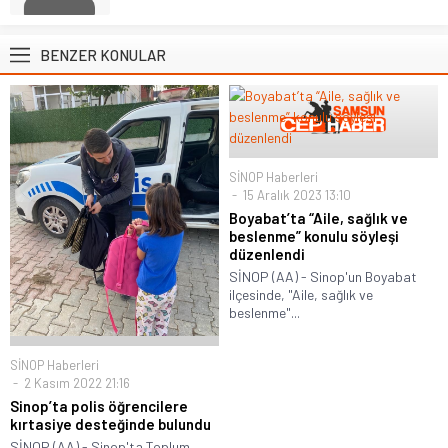
BENZER KONULAR
SİNOP Haberleri
15 Aralık 2023 13:10
Boyabat’ta “Aile, sağlık ve
beslenme” konulu söyleşi
düzenlendi
SİNOP (AA) - Sinop'un Boyabat
ilçesinde, "Aile, sağlık ve
beslenme"...
SİNOP Haberleri
2 Kasım 2022 21:16
Sinop’ta polis öğrencilere
kırtasiye desteğinde bulundu
SİNOP (AA) - Sinop'ta Toplum