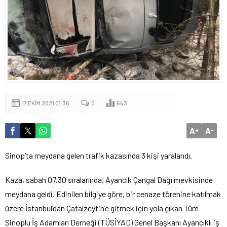
17 EKIM 2021 01:36
0
643
A
A
+
-
Sinop’ta meydana gelen trafik kazasında 3 kişi yaralandı.
Kaza, sabah 07.30 sıralarında, Ayancık Çangal Dağı mevkisinde
meydana geldi. Edinilen bilgiye göre, bir cenaze törenine katılmak
üzere İstanbul’dan Çatalzeytin’e gitmek için yola çıkan Tüm
Sinoplu İş Adamları Derneği (TÜSİYAD) Genel Başkanı Ayancıklı iş