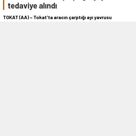
tedaviye alındı
TOKAT (AA) – Tokat'ta aracın çarptığı ayı yavrusu
barınakta tedavi altına alındı. Tokat-Sivas kara yolu
Yatmış köyü yakınlarında aracın …
17 EKIM 2021 01:33
0
435
A
A
+
-
TOKAT (AA) – Tokat'ta aracın çarptığı ayı yavrusu barınakta tedavi
altına alındı.
Tokat-Sivas kara yolu Yatmış köyü yakınlarında aracın çarpması
sonucu yaralanan ayı yavrusunu görenler jandarmaya haber verdi.