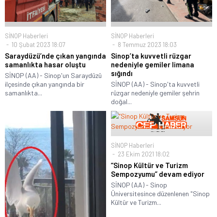
SİNOP Haberleri
SİNOP Haberleri
10 Şubat 2023 18:07
8 Temmuz 2023 18:03
Saraydüzü’nde çıkan yangında
Sinop’ta kuvvetli rüzgar
samanlıkta hasar oluştu
nedeniyle gemiler limana
sığındı
SİNOP (AA) - Sinop'un Saraydüzü
ilçesinde çıkan yangında bir
SİNOP (AA) - Sinop'ta kuvvetli
samanlıkta...
rüzgar nedeniyle gemiler şehrin
doğal...
SİNOP Haberleri
23 Ekim 2021 18:02
“Sinop Kültür ve Turizm
Sempozyumu” devam ediyor
SİNOP (AA) - Sinop
Üniversitesince düzenlenen "Sinop
Kültür ve Turizm...