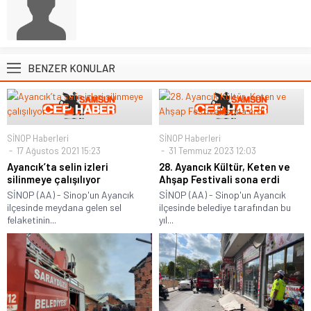
BENZER KONULAR
SİNOP Haberleri
SİNOP Haberleri
17 Ağustos 2021 15:23
31 Temmuz 2023 12:03
Ayancık’ta selin izleri
28. Ayancık Kültür, Keten ve
silinmeye çalışılıyor
Ahşap Festivali sona erdi
SİNOP (AA) - Sinop'un Ayancık
SİNOP (AA) - Sinop'un Ayancık
ilçesinde meydana gelen sel
ilçesinde belediye tarafından bu
felaketinin...
yıl...