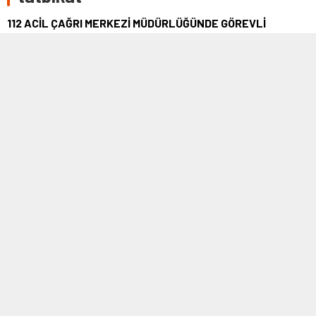
112 ACİL ÇAĞRI MERKEZİ MÜDÜRLÜĞÜNDE GÖREVLİ
PERSONELE YÖNELİK YANGINA MÜDAHALE, YANGINDAN
KORUNMA VE BİNA TAHLİYESİ KONULARINDA EĞİTİM
VERİLEREK TATBİKAT GERÇEKLEŞTİRİLDİ.