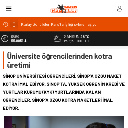
Kızılay Gönüllüleri Kars’ta İyiliği Evlere Taşıyor
Kars Belediye Başkanı’ndan Bakü’de turizm görüşmesi
Bakan Yumaklı’dan Kars’ta kaşar ve gravyer üretim tesisi
SAMSUN
28°C
EURO
55,0051
ziyareti
PARÇALI BULUTLU
Hatay’da 9 personele plaket ve hediye takdim edildi
ALTIN
Üniversite öğrencilerinden kotra
6.584,66
Tarım ve Orman Bakanı Yumaklı, Kars Valisi’ni ziyaret etti
üretimi
BİST
13.889,75
SİNOP ÜNİVERSİTESİ ÖĞRENCİLERİ, SİNOP’A ÖZGÜ MAKET
DOLAR
KOTRA İMAL EDİYOR. SİNOP’TA, YÜKSEK ÖĞRENİM KREDİ VE
47,7046
YURTLAR KURUMU (KYK) YURTLARINDA KALAN
ÖĞRENCİLER, SİNOP’A ÖZGÜ KOTRA MAKETLERİ İMAL
EDİYOR.