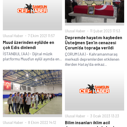
Ulusal Haber
11 Şubat 2023 17:53
Ulusal Haber
7 Ekim 2021 11:57
Depremde hayatını kaybeden
Muud üzerinden eylülde en
Üsteğmen Şen’in cenazesi
çok Edis dinlendi
Çorum’da toprağa verildi
İSTANBUL (AA) - Dijital müzik
ÇORUM (AA) - Kahramanmaraş
platformu Muud’un eylül ayında en...
merkezli depremlerden etkilenen
illerden Hatay'da enkaz...
Ulusal Haber
3 Ocak 2023 13:23
Bilim insanları iklim acil
Ulusal Haber
8 Ekim 2022 14:12