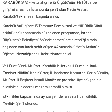
KARABÜK (AA) – Fetullahçı Terör Örgütü'nün (FETÖ) darbe
girişimi sırasında İstanbul'da şehit olan Metin Arslan,
Karabük'teki mezarı başında anıldı.
Karabük Valiliğince 15 Temmuz Demokrasi ve Milli Birlik Günü
etkinlikleri kapsamında düzenlenen programda, İstanbul
Büyükşehir Belediyesi önünde darbecilere direndiği sırada
başından vurularak şehit düşen 44 yaşındaki Metin Arslan'ın
Öğlebeli Mezarlığı'ndaki kabri ziyaret edildi.
Vali Fuat Gürel, AK Parti Karabük Milletvekili Cumhur Ünal, İl
Emniyet Müdürü Kadir Yırtar, İl Jandarma Komutanı Garip Gümüş,
AK Parti İl Başkanı İsmail Altınöz ve protokol üyeleri, şehidin
ailesiyle dua ederek mezara karanfil bıraktı.
Etkinlikler kapsamında ayrıca şehitler anısına fidan dikildi,
Mevlid-i Şerif okundu.