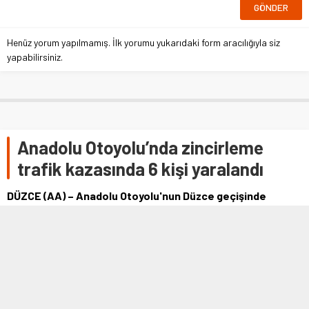
Henüz yorum yapılmamış. İlk yorumu yukarıdaki form aracılığıyla siz
yapabilirsiniz.
Anadolu Otoyolu’nda zincirleme
trafik kazasında 6 kişi yaralandı
DÜZCE (AA) – Anadolu Otoyolu'nun Düzce geçişinde
otomobil, hafif ticari araç ve kamyonetin karıştığı
zincirleme kazada 3'ü ağır 6 kişi …