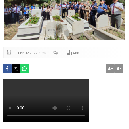
15 TEMMUZ 2022 15:26
0
488
A
A
+
-