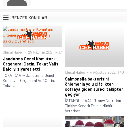
BENZER KONULAR
Ulusal Haber
25 Haziran 2021 14:37
Jandarma Genel Komutanı
Orgeneral Çetin, Tokat Valisi
Balcı’yı ziyaret etti
Ulusal Haber
4 Ağustos 2022 11:40
TOKAT (AA) - Jandarma Genel
Salmonella bakterisini
Komutanı Orgeneral Arif Çetin,
önlemenin yolu çiftlikten
Tokat...
sofraya giden süreci takipten
geçiyor
İSTANBUL (AA) - Trouw Nutrition
Türkiye Kanatlı Teknik Müdürü
Veteriner...