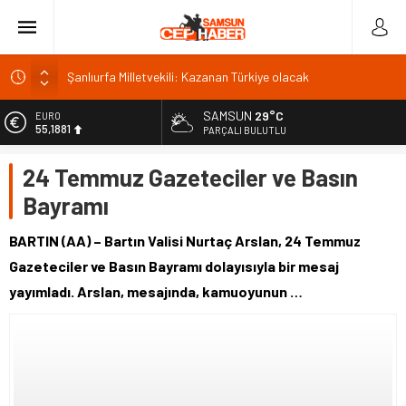
Şanlıurfa Milletvekili: Kazanan Türkiye olacak
İSDEMİR’in 2026 ilk yarı yatırımları büyük ivme kazandı
SAMSUN
29°C
EURO
Trabzonspor’da kombine satışında rekor: 18 bin
55,1881
PARÇALI BULUTLU
Van’da Sahil Yolu kavşak düzenlemesi tamamlandı
ALTIN
24 Temmuz Gazeteciler ve Basın
6.660,55
Van Gölü’ne 4 yeni ücretsiz halk plajı yapılacak
Bayramı
BİST
13.779,39
BARTIN (AA) – Bartın Valisi Nurtaç Arslan, 24 Temmuz
DOLAR
Gazeteciler ve Basın Bayramı dolayısıyla bir mesaj
47,7111
yayımladı. Arslan, mesajında, kamuoyunun …