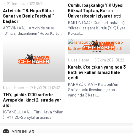
21 Temmuz 2022 19:10
Cumhurbaşkanlığı YİK Üyesi
Artvin’de “18. Hopa Kültür
Köksal Toptan, Bartın
Sanat ve Deniz Festivali”
Üniversitesini ziyaret etti
başladı
BARTIN (AA) - Cumhurbaşkanlığı
ARTVİN (AA) - Artvin'de bu yıl
Yüksek İstişare Kurulu (YİK) Üyesi
18'incisi düzenlenen "Hopa Kültür...
Köksal...
Ulusal Haber
9 Ekim 2021 01:22
Karabük’te çıkan yangında 3
katlı ev kullanılamaz hale
geldi
KARABÜK (AA) - Karabük'ün
Ulusal Haber
27 Eylül 2021 12:32
Safranbolu ilçesinde çıkan
THY, günlük 1200 seferle
yangında 3 katlı...
Avrupa’da ikinci 2. sırada yer
aldı
İSTANBUL (AA) - Türk Hava Yolları
(THY), 20-26 Eylül arasında...
YORUMLAR