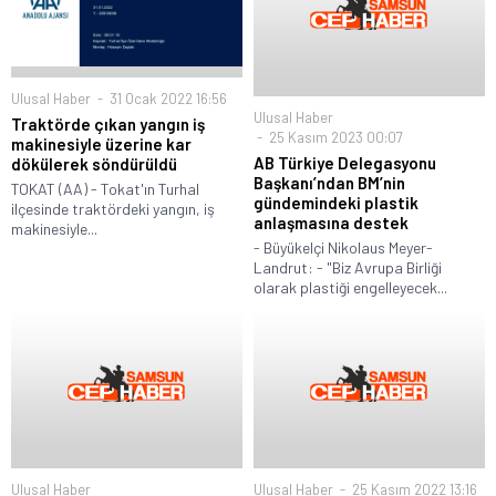
Ulusal Haber
31 Ocak 2022 16:56
Ulusal Haber
Traktörde çıkan yangın iş
25 Kasım 2023 00:07
makinesiyle üzerine kar
AB Türkiye Delegasyonu
dökülerek söndürüldü
Başkanı’ndan BM’nin
TOKAT (AA) - Tokat'ın Turhal
gündemindeki plastik
ilçesinde traktördeki yangın, iş
anlaşmasına destek
makinesiyle...
- Büyükelçi Nikolaus Meyer-
Landrut: - "Biz Avrupa Birliği
olarak plastiği engelleyecek...
Ulusal Haber
Ulusal Haber
25 Kasım 2022 13:16