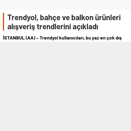
Trendyol, bahçe ve balkon ürünleri
alışveriş trendlerini açıkladı
İSTANBUL (AA) – Trendyol kullanıcıları, bu yaz en çok dış
mekan bitkileri, oturma grupları, şemsiye ve güneş enerjili
dış mekan aydınlatmalarına …