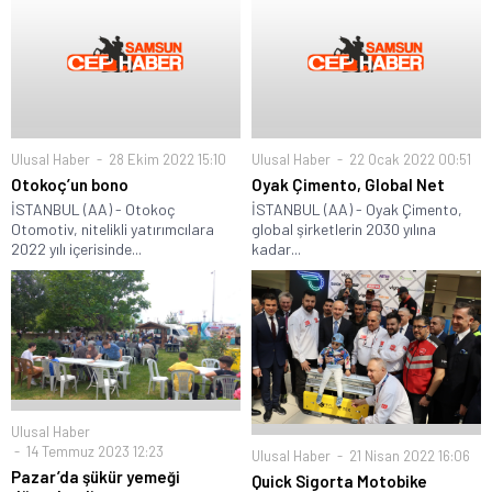
Ulusal Haber
28 Ekim 2022 15:10
Ulusal Haber
22 Ocak 2022 00:51
Otokoç’un bono
Oyak Çimento, Global Net
İSTANBUL (AA) - Otokoç
İSTANBUL (AA) - Oyak Çimento,
Otomotiv, nitelikli yatırımcılara
global şirketlerin 2030 yılına
2022 yılı içerisinde...
kadar...
Ulusal Haber
14 Temmuz 2023 12:23
Ulusal Haber
21 Nisan 2022 16:06
Pazar’da şükür yemeği
Quick Sigorta Motobike