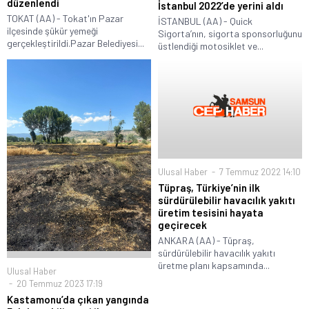
düzenlendi
İstanbul 2022’de yerini aldı
TOKAT (AA) - Tokat'ın Pazar
İSTANBUL (AA) - Quick
ilçesinde şükür yemeği
Sigorta’nın, sigorta sponsorluğunu
gerçekleştirildi.Pazar Belediyesi...
üstlendiği motosiklet ve...
Ulusal Haber
7 Temmuz 2022 14:10
Tüpraş, Türkiye’nin ilk
sürdürülebilir havacılık yakıtı
üretim tesisini hayata
geçirecek
ANKARA (AA) - Tüpraş,
sürdürülebilir havacılık yakıtı
üretme planı kapsamında...
Ulusal Haber
20 Temmuz 2023 17:19
Kastamonu’da çıkan yangında