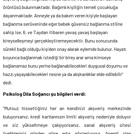
örüntüsü bulunmaktadır. Bağımlı kişiliğin temeli çocukluğa
dayanmaktadır. Anneyle ya da bakım veren kişiyle başlayan
bağlanma serüveninde eğer bebek güvensiz bağlanma stiline
sahip ise, 6. ve 7.aydan itibaren yavaş yavaş başlayan
bireyselleşmeyi gerçekleştiremeyecektir. Bunu sonucunda
sürekli bağlı olduğu kişiden onay alarak eylemde bulunur. Hayatı
boyunca bağlanmak istediği bir birey arar ama kimseye
bağlanamaz bunu yerine bağlanabilecekleri duygusal doyumu ve
hazzı yaşayabilecekleri nesne ya da alışkanlıklar elde edilebilir”
dedi.
Psikolog Dila Soğancı şu bilgileri verdi:
“Mutsuz hissettiğiniz her an kendinizi alışveriş merkezinde
buluyorsanız, kredi kartlarınızın limiti alışveriş nedeniyle doluyor
ve siz yükseltmeye çalışıyorsanız, sanal alışveriş sitesi
üyelikleriniz günden güne artış gösteriyorsa, önemli olan