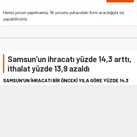
Henüz yorum yapılmamış. İlk yorumu yukarıdaki form aracılığıyla siz
yapabilirsiniz.
Samsun’un ihracatı yüzde 14,3 arttı,
ithalat yüzde 13,9 azaldı
SAMSUN’UN İHRACATI BİR ÖNCEKİ YILA GÖRE YÜZDE 14,3
ARTARKEN EN ÇOK İHRAÇ EDİLEN ÜRÜN DEMİR ÇELİK
OLDU. EN FAZLA İHRACAT YAPILAN ÜLKE HOLLANDA
OLURKEN, EN ÇOK İTHALAT YAPILAN ÜLKE İSE RUSYA
OLDU.