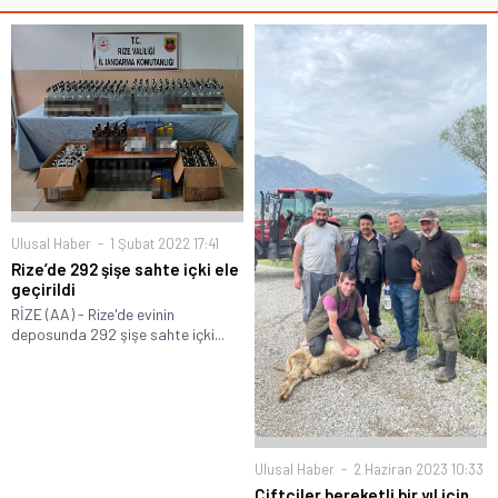
Ulusal Haber
1 Şubat 2022 17:41
Rize’de 292 şişe sahte içki ele
geçirildi
RİZE (AA) - Rize'de evinin
deposunda 292 şişe sahte içki...
Ulusal Haber
2 Haziran 2023 10:33
Çiftçiler bereketli bir yıl için