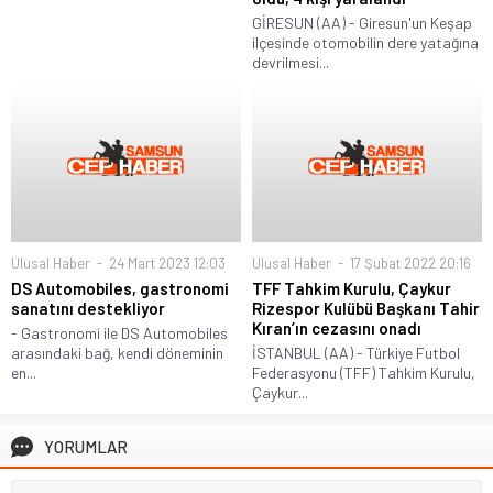
GİRESUN (AA) - Giresun'un Keşap
ilçesinde otomobilin dere yatağına
devrilmesi...
Ulusal Haber
24 Mart 2023 12:03
Ulusal Haber
17 Şubat 2022 20:16
DS Automobiles, gastronomi
TFF Tahkim Kurulu, Çaykur
sanatını destekliyor
Rizespor Kulübü Başkanı Tahir
Kıran’ın cezasını onadı
- Gastronomi ile DS Automobiles
arasındaki bağ, kendi döneminin
İSTANBUL (AA) - Türkiye Futbol
en...
Federasyonu (TFF) Tahkim Kurulu,
Çaykur...
YORUMLAR