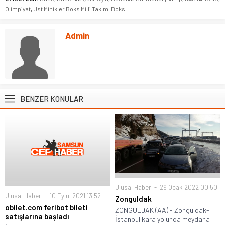
Olimpiyat
,
Üst Minikler Boks Milli Takımı Boks
Admin
BENZER KONULAR
Ulusal Haber
29 Ocak 2022 00:50
Ulusal Haber
10 Eylül 2021 13:52
Zonguldak
obilet.com feribot bileti
ZONGULDAK (AA) - Zonguldak-
satışlarına başladı
İstanbul kara yolunda meydana