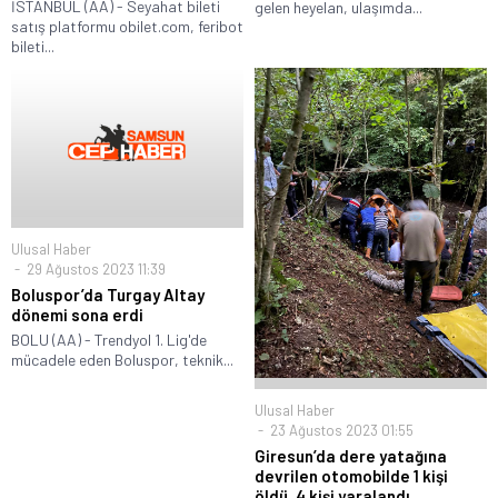
İSTANBUL (AA) - Seyahat bileti
gelen heyelan, ulaşımda...
satış platformu obilet.com, feribot
bileti...
Ulusal Haber
29 Ağustos 2023 11:39
Boluspor’da Turgay Altay
dönemi sona erdi
BOLU (AA) - Trendyol 1. Lig'de
mücadele eden Boluspor, teknik...
Ulusal Haber
23 Ağustos 2023 01:55
Giresun’da dere yatağına
devrilen otomobilde 1 kişi
öldü, 4 kişi yaralandı