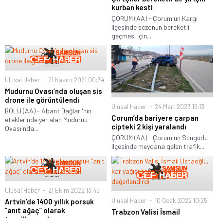
kurban kesti
ÇORUM (AA) - Çorum'un Kargı
ilçesinde sezonun bereketli
geçmesi için...
Ulusal Haber
21 Kasım 2021 00:34
Mudurnu Ovası’nda oluşan sis
drone ile görüntülendi
Ulusal Haber
24 Mart 2023 19:13
BOLU (AA) - Abant Dağları'nın
Çorum’da bariyere çarpan
eteklerinde yer alan Mudurnu
cipteki 2 kişi yaralandı
Ovası'nda...
ÇORUM (AA) - Çorum'un Sungurlu
ilçesinde meydana gelen trafik...
Ulusal Haber
21 Ekim 2022 13:45
Ulusal Haber
10 Ocak 2022 10:25
Artvin’de 1400 yıllık porsuk
“anıt ağaç” olarak
Trabzon Valisi İsmail