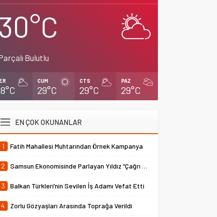
30°C
Parçalı Bulutlu
ER
CUM
CTS
PAZ
28°C
29°C
29°C
29°C
EN ÇOK OKUNANLAR
1
Fatih Mahallesi Muhtarından Örnek Kampanya
2
Samsun Ekonomisinde Parlayan Yıldız “Çağrı Temper”
3
Balkan Türkleri’nin Sevilen İş Adamı Vefat Etti
4
Zorlu Gözyaşları Arasında Toprağa Verildi