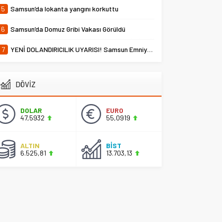
5
Samsun’da lokanta yangını korkuttu
6
Samsun’da Domuz Gribi Vakası Görüldü
7
YENİ DOLANDIRICILIK UYARISI! Samsun Emniyet Müdürlüğü Uyardı
DÖVİZ
DOLAR
EURO
47,5932
55,0919
ALTIN
BİST
6.525,81
13.703,13