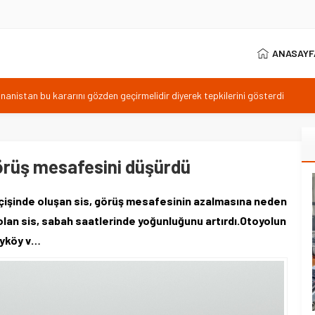
ANASAYF
istan bu kararını gözden geçirmelidir diyerek tepkilerini gösterdi
 özgürlüğünün günüdür
İhanet Olmaz
ım Belediye Başkanı İhsan KURNAZ ve Muhtarları Seda KEKLİK ‘teşekķür
görüş mesafesini düşürdü
RNEĞİ ŞUBE BAŞKANI İBRAHİM ÖRS ÜN. AÇIKLAMASI MİLYONLARCA
işinde oluşan sis, görüş mesafesinin azalmasına neden
LENDİREN KARAR VERİLDİ
 olan sis, sabah saatlerinde yoğunluğunu artırdı.Otoyolun
Beyköy v…