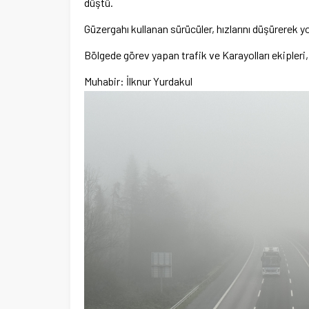
düştü.
Güzergahı kullanan sürücüler, hızlarını düşürerek yol
Bölgede görev yapan trafik ve Karayolları ekipleri,
Muhabir: İlknur Yurdakul
por Kulübüne yeni
i
Şubat’ta spor ve heyecan var