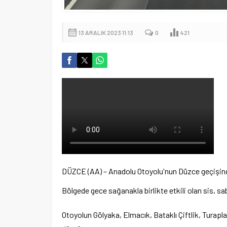
13 ARALIK 2023 11:13
0
421
DÜZCE (AA) – Anadolu Otoyolu'nun Düzce geçişind
Bölgede gece sağanakla birlikte etkili olan sis, sa
Otoyolun Gölyaka, Elmacık, Bataklı Çiftlik, Turap