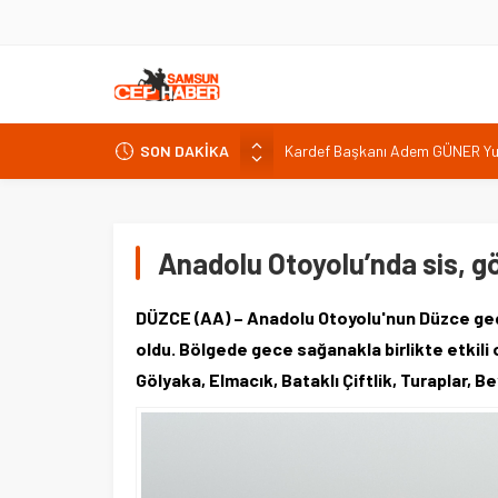
SON DAKİKA
Kardef Başkanı Adem GÜNER Yunan
24 Temmuz Basın Bayramı basın
Sandık Bir Emanettir, Emanete 
Fatih Mahallesi Sakinleri Ilkad
Anadolu Otoyolu’nda sis, 
ettiler.
CANİK TÜKETİCİYİ KORUMA DE
DÜZCE (AA) – Anadolu Otoyolu'nun Düzce geç
İNTERNET KULLANICISINI İLGİ
oldu. Bölgede gece sağanakla birlikte etkili
Gölyaka, Elmacık, Bataklı Çiftlik, Turaplar, 