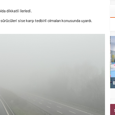
da dikkatli ilerledi.
 sürücüleri sise karşı tedbirli olmaları konusunda uyardı.
Kemer Belediyespor U11 ilk maçını kazandı
B