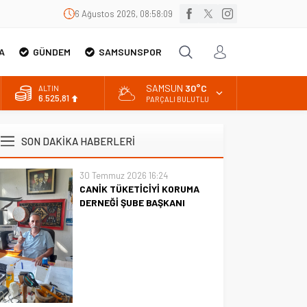
6 Ağustos 2026, 08:58:11
A
GÜNDEM
SAMSUNSPOR
SAMSUN
30°C
BİST
13.703,13
PARÇALI BULUTLU
DOLAR
47,5932
SON DAKİKA HABERLERİ
EURO
55,0919
30 Temmuz 2026 16:24
CANİK TÜKETİCİYİ KORUMA
ALTIN
6.525,81
DERNEĞİ ŞUBE BAŞKANI
İBRAHİM ÖRS ÜN. AÇIKLAMASI
MİLYONLARCA İNTERNET
KULLANICISINI İLGİLENDİREN
KARAR VERİLDİ
CANİK TÜKETİCİYİ KORUMA
DERNEĞİ ŞUBE BAŞKANI
İBRAHİM ÖRS ÜN. AÇIKLAMASI