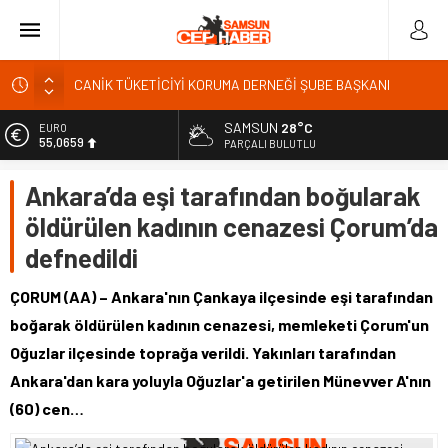
CANİK TÜKETİCİYİ KORUMA DERNEĞİ ŞUBE BAŞKANI
İBRAHİM ÖRS ÜN. AÇIKLAMASI MİLYONLARCA İNTERNET
KULLANICISINI İLGİLENDİREN KARAR VERİLDİ
SAMSUN
28°C
EURO
Kardef Başkanı Adem GÜNER Yunanistan bu kararını
55,0659
PARÇALI BULUTLU
gözden geçirmelidir diyerek tepkilerini gösterdi
ALTIN
Ankara’da eşi tarafından boğularak
24 Temmuz Basın Bayramı basın özgürlüğünün günüdür
6.521,17
öldürülen kadının cenazesi Çorum’da
Sandık Bir Emanettir, Emanete İhanet Olmaz
BİST
13.685,30
defnedildi
Fatih Mahallesi Sakinleri Ilkadım Belediye Başkanı İhsan
KURNAZ ve Muhtarları Seda KEKLİK ‘teşekķür ettiler.
DOLAR
47,5953
ÇORUM (AA) – Ankara'nın Çankaya ilçesinde eşi tarafından
boğarak öldürülen kadının cenazesi, memleketi Çorum'un
Oğuzlar ilçesinde toprağa verildi. Yakınları tarafından
Ankara'dan kara yoluyla Oğuzlar'a getirilen Münevver A'nın
(60) cen…