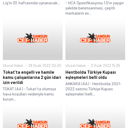
Lig'in 33. haftasında oynanacak...
- HCA Spesifikasyonu 1.0'ın yaygın
şekilde benimsenmesi, çeşitli
markaların ev...
Ulusal Haber
28 Ocak 2022 00:20
Ulusal Haber
3 Ocak 2022 15:36
Tokat’ta engelli ve hamile
Hentbolda Türkiye Kupası
kamu çalışanlarına 2 gün idari
eşleşmeleri belli oldu
izin verildi
ANKARA (AA) - Hentbolda 2021-
TOKAT (AA) - Tokat'ta olumsuz
2022 sezonu Türkiye Kupası
hava koşulları nedeniyle kamu
eşleşmeleri belli...
kurum...