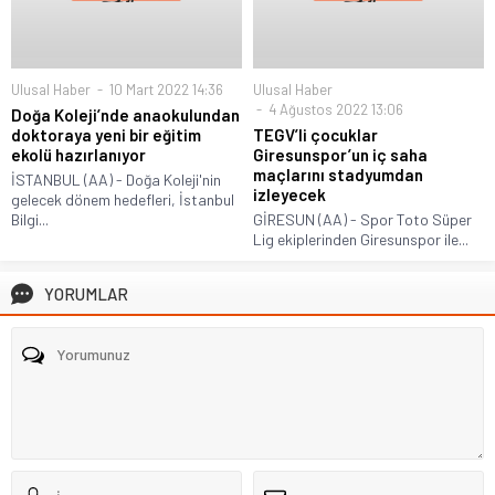
Ulusal Haber
10 Mart 2022 14:36
Ulusal Haber
4 Ağustos 2022 13:06
Doğa Koleji’nde anaokulundan
doktoraya yeni bir eğitim
TEGV’li çocuklar
ekolü hazırlanıyor
Giresunspor’un iç saha
maçlarını stadyumdan
İSTANBUL (AA) - Doğa Koleji'nin
izleyecek
gelecek dönem hedefleri, İstanbul
Bilgi...
GİRESUN (AA) - Spor Toto Süper
Lig ekiplerinden Giresunspor ile...
YORUMLAR