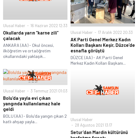
Ulusal Haber
16 Haziran 2022 12:33
Okullarda yarın “karne zili”
Ulusal Haber
17 Aralık 2022 20:33
çalacak
AK Parti Genel Merkez Kadın
Kolları Başkanı Keşir, Düzce’de
ANKARA (AA) - Okul öncesi,
esnafla görüştü
ilköğretim ve ortaöğretim
okullarındaki yaklaşık...
DÜZCE (AA) - AK Parti Genel
Merkez Kadın Kolları Başkanı...
Ulusal Haber
3 Temmuz 2021 01:03
Bolu’da yayla evi çıkan
yangında kullanılamaz hale
geldi
BOLU (AA) - Bolu'da yangın çıkan 2
Ulusal Haber
katlı ahşap yayla...
28 Ağustos 2021 13:17
Setur’dan Mardin kültürünü
keşfetme fırsatı