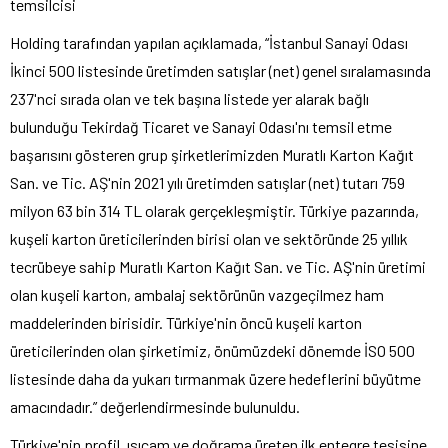
temsilcisi
Holding tarafından yapılan açıklamada, “İstanbul Sanayi Odası
İkinci 500 listesinde üretimden satışlar (net) genel sıralamasında
237'nci sırada olan ve tek başına listede yer alarak bağlı
bulunduğu Tekirdağ Ticaret ve Sanayi Odası'nı temsil etme
başarısını gösteren grup şirketlerimizden Muratlı Karton Kağıt
San. ve Tic. AŞ'nin 2021 yılı üretimden satışlar (net) tutarı 759
milyon 63 bin 314 TL olarak gerçekleşmiştir. Türkiye pazarında,
kuşeli karton üreticilerinden birisi olan ve sektöründe 25 yıllık
tecrübeye sahip Muratlı Karton Kağıt San. ve Tic. AŞ'nin üretimi
olan kuşeli karton, ambalaj sektörünün vazgeçilmez ham
maddelerinden birisidir. Türkiye'nin öncü kuşeli karton
üreticilerinden olan şirketimiz, önümüzdeki dönemde İSO 500
listesinde daha da yukarı tırmanmak üzere hedeflerini büyütme
amacındadır.” değerlendirmesinde bulunuldu.
Türkiye'nin profil, ısıcam ve doğrama üreten ilk entegre tesisine