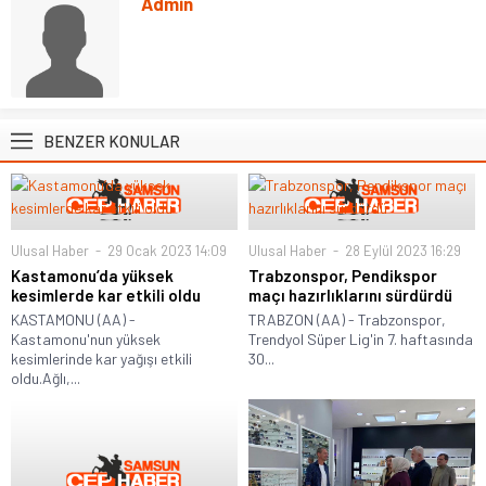
Admin
BENZER KONULAR
Ulusal Haber
29 Ocak 2023 14:09
Ulusal Haber
28 Eylül 2023 16:29
Kastamonu’da yüksek
Trabzonspor, Pendikspor
kesimlerde kar etkili oldu
maçı hazırlıklarını sürdürdü
KASTAMONU (AA) -
TRABZON (AA) - Trabzonspor,
Kastamonu'nun yüksek
Trendyol Süper Lig'in 7. haftasında
kesimlerinde kar yağışı etkili
30...
oldu.Ağlı,...