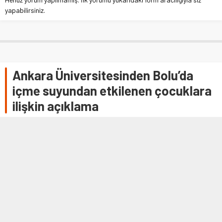
yapabilirsiniz.
Ankara Üniversitesinden Bolu’da
içme suyundan etkilenen çocuklara
ilişkin açıklama
ANKARA (AA) – Ankara Üniversitesi Tıp Fakültesi Cebeci
Hastanesi Başhekimi Prof. Dr. Tanıl Kendirli, Bolu'da içme
suyundan etkilenen ve …