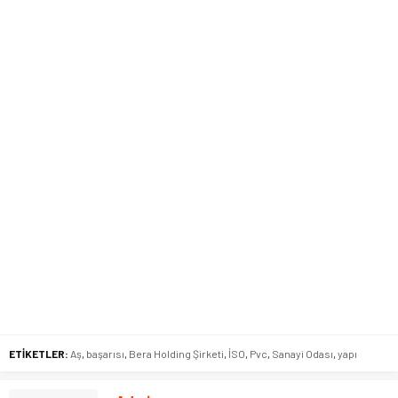
ETİKETLER:
Aş
,
başarısı
,
Bera Holding Şirketi
,
İSO
,
Pvc
,
Sanayi Odası
,
yapı