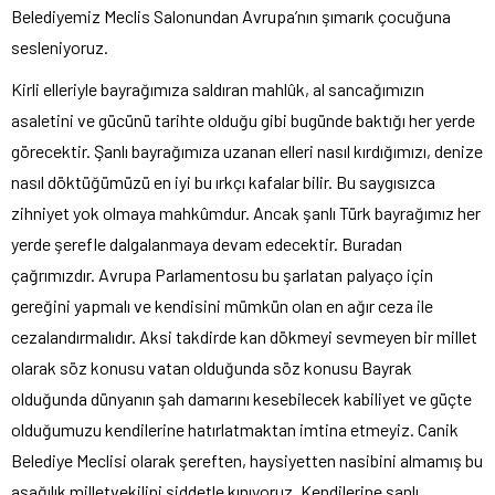
Belediyemiz Meclis Salonundan Avrupa’nın şımarık çocuğuna
sesleniyoruz.
Kirli elleriyle bayrağımıza saldıran mahlûk, al sancağımızın
asaletini ve gücünü tarihte olduğu gibi bugünde baktığı her yerde
görecektir. Şanlı bayrağımıza uzanan elleri nasıl kırdığımızı, denize
nasıl döktüğümüzü en iyi bu ırkçı kafalar bilir. Bu saygısızca
zihniyet yok olmaya mahkûmdur. Ancak şanlı Türk bayrağımız her
yerde şerefle dalgalanmaya devam edecektir. Buradan
çağrımızdır. Avrupa Parlamentosu bu şarlatan palyaço için
gereğini yapmalı ve kendisini mümkün olan en ağır ceza ile
cezalandırmalıdır. Aksi takdirde kan dökmeyi sevmeyen bir millet
olarak söz konusu vatan olduğunda söz konusu Bayrak
olduğunda dünyanın şah damarını kesebilecek kabiliyet ve güçte
olduğumuzu kendilerine hatırlatmaktan imtina etmeyiz. Canik
Belediye Meclisi olarak şereften, haysiyetten nasibini almamış bu
aşağılık milletvekilini şiddetle kınıyoruz. Kendilerine şanlı