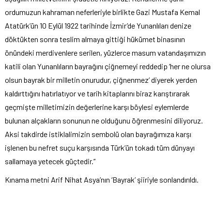
ordumuzun kahraman neferleriyle birlikte Gazi Mustafa Kemal
Atatürk’ün 10 Eylül 1922 tarihinde İzmir’de Yunanlıları denize
döktükten sonra teslim almaya gittiği hükümet binasının
önündeki merdivenlere serilen, yüzlerce masum vatandaşımızın
katili olan Yunanlıların bayrağını çiğnemeyi reddedip ‘her ne olursa
olsun bayrak bir milletin onurudur, çiğnenmez’ diyerek yerden
kaldırttığını hatırlatıyor ve tarih kitaplarını biraz karıştırarak
geçmişte milletimizin değerlerine karşı böylesi eylemlerde
bulunan alçakların sonunun ne olduğunu öğrenmesini diliyoruz.
Aksi takdirde istiklalimizin sembolü olan bayrağımıza karşı
işlenen bu nefret suçu karşısında Türk’ün tokadı tüm dünyayı
sallamaya yetecek güçtedir.”
Kınama metni Arif Nihat Asya’nın ‘Bayrak’ şiiriyle sonlandırıldı.