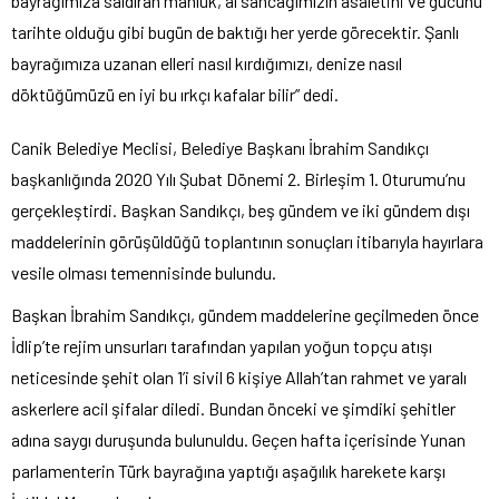
bayrağımıza saldıran mahlûk, al sancağımızın asaletini ve gücünü
tarihte olduğu gibi bugün de baktığı her yerde görecektir. Şanlı
bayrağımıza uzanan elleri nasıl kırdığımızı, denize nasıl
döktüğümüzü en iyi bu ırkçı kafalar bilir” dedi.
Canik Belediye Meclisi, Belediye Başkanı İbrahim Sandıkçı
başkanlığında 2020 Yılı Şubat Dönemi 2. Birleşim 1. Oturumu’nu
gerçekleştirdi. Başkan Sandıkçı, beş gündem ve iki gündem dışı
maddelerinin görüşüldüğü toplantının sonuçları itibarıyla hayırlara
vesile olması temennisinde bulundu.
Başkan İbrahim Sandıkçı, gündem maddelerine geçilmeden önce
İdlip’te rejim unsurları tarafından yapılan yoğun topçu atışı
neticesinde şehit olan 1’i sivil 6 kişiye Allah’tan rahmet ve yaralı
askerlere acil şifalar diledi. Bundan önceki ve şimdiki şehitler
adına saygı duruşunda bulunuldu. Geçen hafta içerisinde Yunan
parlamenterin Türk bayrağına yaptığı aşağılık harekete karşı