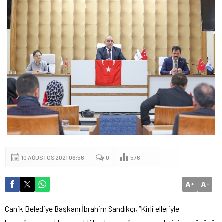
10 AĞUSTOS 2021 06:56
0
576
A
A
+
-
Canik Belediye Başkanı İbrahim Sandıkçı, “Kirli elleriyle