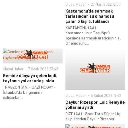
Ulusal Haber
27 Mart 2022 12:56
Kastamonu’da sarımsak
tarlasından su dinamosu
çalan 3 kişi tutuklandı
KASTAMONU (AA) -
Kastamonu'nun Taşköprü
ilçesinde sarımsak üreticisinin su
dinamosunu...
Ulusal Haber
7 Ocak 2022 23:42
Gemide dünyaya gelen kedi,
tayfanın yol arkadaşı oldu
TRABZON (AA) - GAZİ NOGAY -
İstanbul'da bir geminin
Ulusal Haber
5 Şubat 2022 16:42
çalışanları...
Çaykur Rizespor, Loic Remy ile
yollarını ayırdı
RİZE (AA) - Spor Toto Süper Lig
ekiplerinden Çaykur Rizespor,...