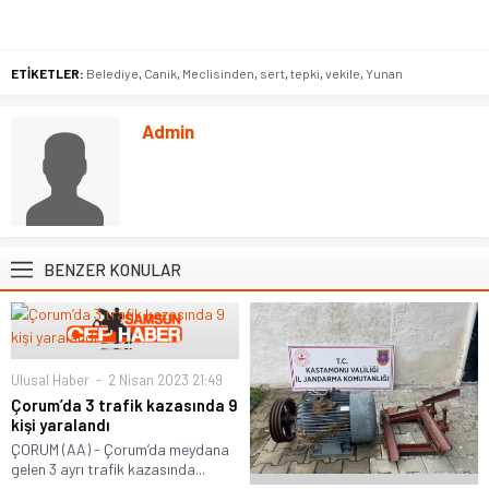
ETİKETLER:
Belediye
,
Canik
,
Meclisinden
,
sert
,
tepki
,
vekile
,
Yunan
Admin
BENZER KONULAR
Ulusal Haber
2 Nisan 2023 21:49
Çorum’da 3 trafik kazasında 9
kişi yaralandı
ÇORUM (AA) - Çorum’da meydana
gelen 3 ayrı trafik kazasında...