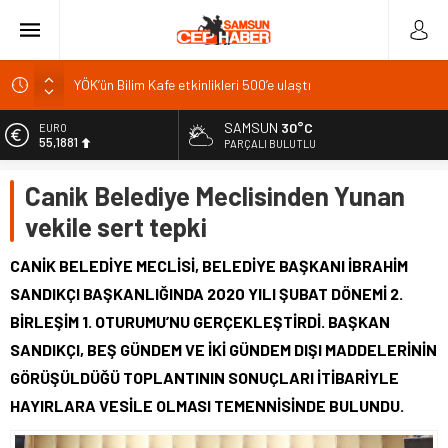
YÖK’ün Bilim Kafe etkinlikleri 500’e ulaştı
Arsuz’da yıllık 16 bin ton çipura ve levrek üretimi
X’te özgün içerik dönemi: 8 Eylül’de gelir sistemi değişiyor
SAMSUN
30°C
EURO
55,1881
PARÇALI BULUTLU
Bakan Kurum Hatay’da konut kura çekilişine katıldı
ALTIN
Burdur Gölü çorak arazileri aromatik bitkilerle yeşerecek
Canik Belediye Meclisinden Yunan
6.660,55
vekile sert tepki
BİST
13.779,39
CANİK BELEDİYE MECLİSİ, BELEDİYE BAŞKANI İBRAHİM
DOLAR
SANDIKÇI BAŞKANLIĞINDA 2020 YILI ŞUBAT DÖNEMİ 2.
47,7111
BİRLEŞİM 1. OTURUMU’NU GERÇEKLEŞTİRDİ. BAŞKAN
SANDIKÇI, BEŞ GÜNDEM VE İKİ GÜNDEM DIŞI MADDELERİNİN
GÖRÜŞÜLDÜĞÜ TOPLANTININ SONUÇLARI İTİBARİYLE
HAYIRLARA VESİLE OLMASI TEMENNİSİNDE BULUNDU.