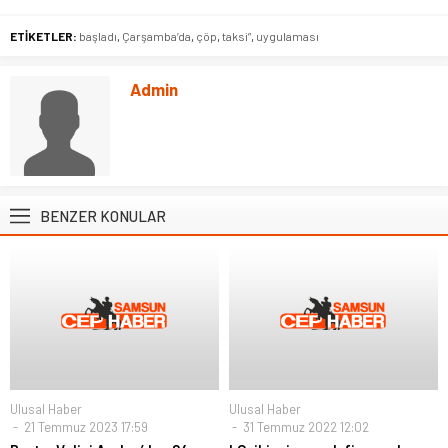
ETİKETLER:
başladı
,
Çarşamba’da
,
çöp
,
taksi”
,
uygulaması
Admin
BENZER KONULAR
Ulusal Haber
Ulusal Haber
21 Temmuz 2023 17:59
31 Temmuz 2022 12:02