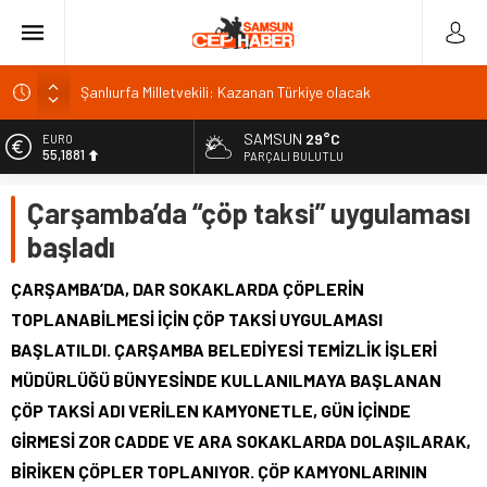
Şanlıurfa Milletvekili: Kazanan Türkiye olacak
İSDEMİR’in 2026 ilk yarı yatırımları büyük ivme kazandı
SAMSUN
29°C
EURO
55,1881
Trabzonspor’da kombine satışında rekor: 18 bin
PARÇALI BULUTLU
Van’da Sahil Yolu kavşak düzenlemesi tamamlandı
ALTIN
Çarşamba’da “çöp taksi” uygulaması
6.660,55
Van Gölü’ne 4 yeni ücretsiz halk plajı yapılacak
başladı
BİST
13.779,39
ÇARŞAMBA’DA, DAR SOKAKLARDA ÇÖPLERİN
DOLAR
TOPLANABİLMESİ İÇİN ÇÖP TAKSİ UYGULAMASI
47,7111
BAŞLATILDI. ÇARŞAMBA BELEDİYESİ TEMİZLİK İŞLERİ
MÜDÜRLÜĞÜ BÜNYESİNDE KULLANILMAYA BAŞLANAN
ÇÖP TAKSİ ADI VERİLEN KAMYONETLE, GÜN İÇİNDE
GİRMESİ ZOR CADDE VE ARA SOKAKLARDA DOLAŞILARAK,
BİRİKEN ÇÖPLER TOPLANIYOR. ÇÖP KAMYONLARININ