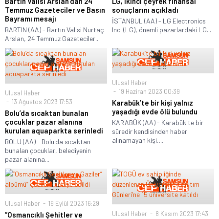
Bartın Valisi Arslan’dan 24
LG, ikinci çeyrek finansal
Temmuz Gazeteciler ve Basın
sonuçlarını açıkladı
Bayramı mesajı
İSTANBUL (AA) - LG Electronics
BARTIN (AA) - Bartın Valisi Nurtaç
Inc. (LG), önemli pazarlardaki LG...
Arslan, 24 Temmuz Gazeteciler...
Ulusal Haber
19 Haziran 2023 00:39
Ulusal Haber
13 Ağustos 2023 17:53
Karabük’te bir kişi yalnız
yaşadığı evde ölü bulundu
Bolu’da sıcaktan bunalan
çocuklar pazar alanına
KARABÜK (AA) - Karabük'te bir
kurulan aquaparkta serinledi
süredir kendisinden haber
alınamayan kişi,...
BOLU (AA) - Bolu'da sıcaktan
bunalan çocuklar, belediyenin
pazar alanına...
Ulusal Haber
19 Eylül 2023 16:29
Ulusal Haber
8 Kasım 2023 17:43
“Osmancıklı Şehitler ve