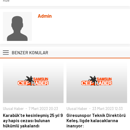
Ri̇ze
Admin
BENZER KONULAR
Ulusal Haber
7 Mart 2023 20:23
Ulusal Haber
23 Mart 2023 12:33
Karabük’te kesinleşmiş 25 yıl 9
Giresunspor Teknik Direktörü
ay hapis cezası bulunan
Keleş, ligde kalacaklarına
hükümlü yakalandı
inanıyor: