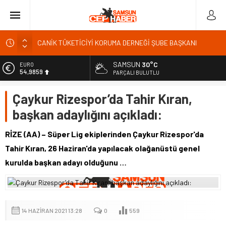
CANİK TÜKETİCİYİ KORUMA DERNEĞİ ŞUBE BAŞKANI
İBRAHİM ÖRS ÜN. AÇIKLAMASI MİLYONLARCA İNTERNET
KULLANICISINI İLGİLENDİREN KARAR VERİLDİ
SAMSUN
30°C
EURO
54,9859
Kardef Başkanı Adem GÜNER Yunanistan bu kararını
PARÇALI BULUTLU
gözden geçirmelidir diyerek tepkilerini gösterdi
ALTIN
Çaykur Rizespor’da Tahir Kıran,
6.496,95
24 Temmuz Basın Bayramı basın özgürlüğünün günüdür
başkan adaylığını açıkladı:
Sandık Bir Emanettir, Emanete İhanet Olmaz
BİST
13.703,13
Fatih Mahallesi Sakinleri Ilkadım Belediye Başkanı İhsan
RİZE (AA) – Süper Lig ekiplerinden Çaykur Rizespor'da
KURNAZ ve Muhtarları Seda KEKLİK ‘teşekķür ettiler.
DOLAR
Tahir Kıran, 26 Haziran'da yapılacak olağanüstü genel
47,5639
kurulda başkan adayı olduğunu …
14 HAZIRAN 2021 13:28
0
559